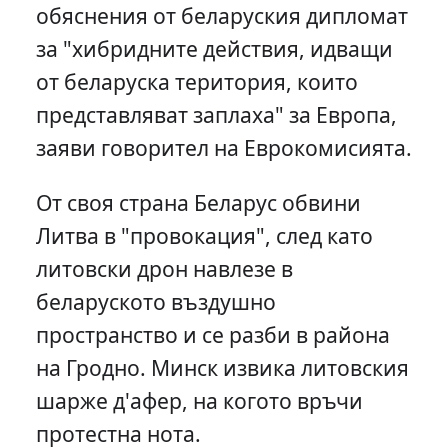
обяснения от беларуския дипломат
за "хибридните действия, идващи
от беларуска територия, които
представляват заплаха" за Европа,
заяви говорител на Еврокомисията.
От своя страна Беларус обвини
Литва в "провокация", след като
литовски дрон навлезе в
беларуското въздушно
пространство и се разби в района
на Гродно. Минск извика литовския
шарже д'афер, на когото връчи
протестна нота.