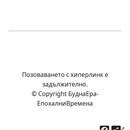
Позоваването с хиперлинк е
задължително.
© Copyright БуднаEра-
ЕпохалниВремена
F
С