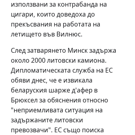
използвани за контрабанда на
цигари, които доведоха до
прекъсвания на работата на
летището във Вилнюс.
След затварянето Минск задържа
около 2000 литовски камиона.
Дипломатическата служба на ЕС
обяви днес, че е извикала
беларуския шарже д'афер в
Брюксел за обяснения относно
"неприемливата ситуация на
задържаните литовски
превозвачи". ЕС също поиска