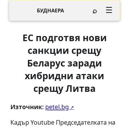
⌕
☰
БУДНАЕРА
ЕС подготвя нови
санкции срещу
Беларус заради
хибридни атаки
срещу Литва
Източник:
petel.bg
Кадър Youtube Председателката на