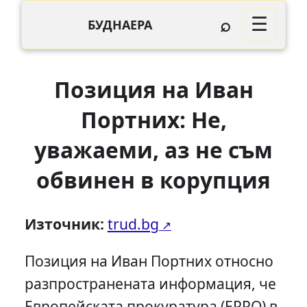
⌕
☰
БУДНАЕРА
Позиция на Иван
Портних: Не,
уважаеми, аз не съм
обвинен в корупция
Източник:
trud.bg
Позиция на Иван Портних относно
разпространената информация, че
Европейската прокуратура (EPPO) в