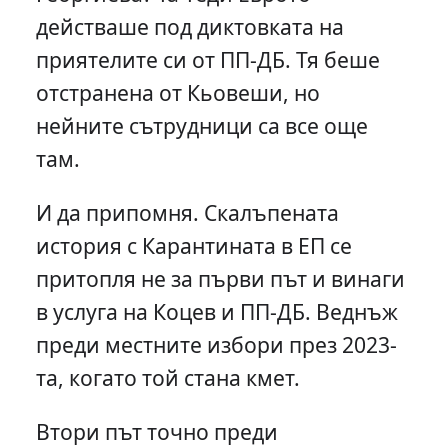
действаше под диктовката на
приятелите си от ПП-ДБ. Тя беше
отстранена от Кьовеши, но
нейните сътрудници са все още
там.
И да припомня. Скалъпената
история с Карантината в ЕП се
притопля не за първи път и винаги
в услуга на Коцев и ПП-ДБ. Веднъж
преди местните избори през 2023-
та, когато той стана кмет.
Втори път точно преди