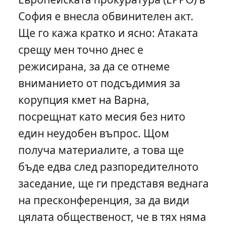
София е внесла обвинителен акт.
Ще го кажа кратко и ясно: Атаката
срещу мен точно днес е
режисирана, за да се отнеме
вниманието от подсъдимия за
корупция кмет на Варна,
посрещнат като месия без нито
един неудобен въпрос. Щом
получа материалите, а това ще
бъде едва след разпоредителното
заседание, ще ги представя веднага
на пресконференция, за да види
цялата общественост, че в тях няма