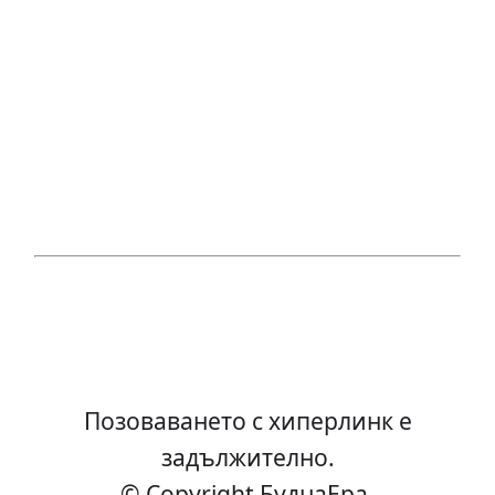
Позоваването с хиперлинк е
задължително.
© Copyright БуднаEра-