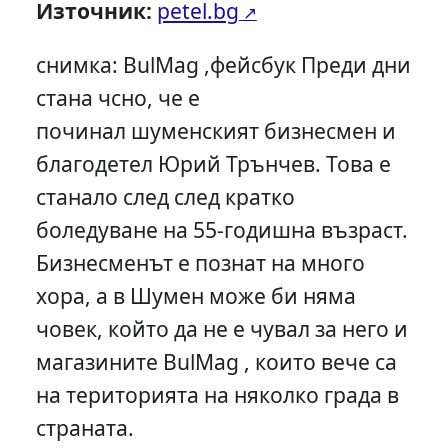
Източник:
petel.bg
снимка: BulMag ,фейсбук Преди дни
стана чсно, че е
починал шуменският бизнесмен и
благодетел Юрий Трънчев. Това е
станало след след кратко
боледуване на 55-годишна възраст.
Бизнесменът е познат на много
хора, а в Шумен може би няма
човек, който да не е чувал за него и
магазините BulMag , които вече са
на територията на няколко града в
страната.