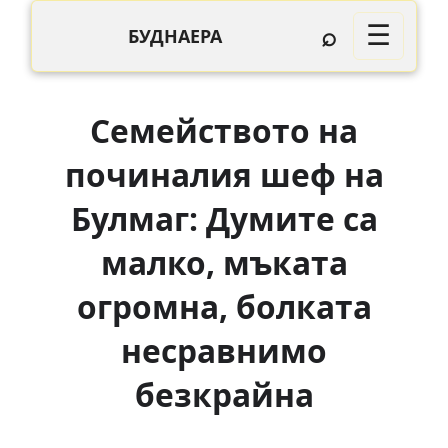
⌕
☰
БУДНАЕРА
Семейството на
починалия шеф на
Булмаг: Думите са
малко, мъката
огромна, болката
несравнимо
безкрайна