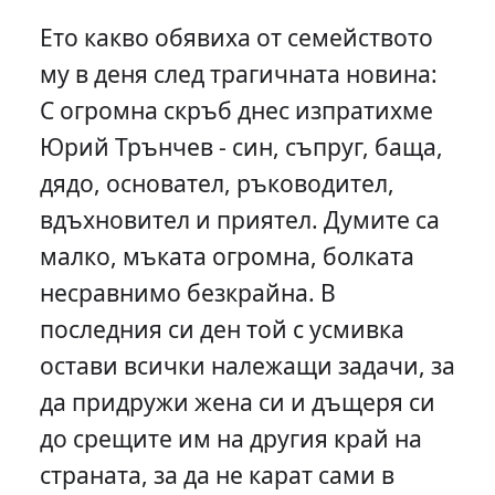
Ето какво обявиха от семейството
му в деня след трагичната новина:
С огромна скръб днес изпратихме
Юрий Трънчев - син, съпруг, баща,
дядо, основател, ръководител,
вдъхновител и приятел. Думите са
малко, мъката огромна, болката
несравнимо безкрайна. В
последния си ден той с усмивка
остави всички належащи задачи, за
да придружи жена си и дъщеря си
до срещите им на другия край на
страната, за да не карат сами в