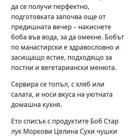
да се получи перфектно,
подготовката започва още от
предишната вечер – накиснете
боба във вода, за да омекне. Бобът
по манастирски е здравословно и
засищащо ястие, подходящо за
постни и вегетариански менюта.
Сервира се топъл, с хляб или
салата, и носи вкуса на уютната
домашна кухня.
Ето списък с продуктите Боб Стар
лук Моркови Целина Сухи чушки