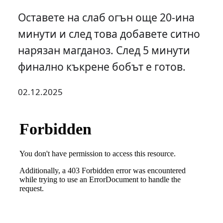
Оставете на слаб огън още 20-ина
минути и след това добавете ситно
нарязан магданоз. След 5 минути
финално къкрене бобът е готов.
02.12.2025