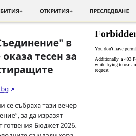
ЪБИТИЯ+
ОТКРИТИЯ+
ПРЕСЛЕДВАНЕ
Съединение" в
 оказа тесен за
стиращите
.bg
и се събраха тази вечер
ние“, за да изразят
т готвения Бюджет 2026.
оволните са млади хора,