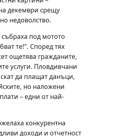
на декември срещу
но недоволство.
 събраха под мотото
бват те!“. Според тях
ет ощетява гражданите,
ите услуги. Пловдивчани
искат да плащат данъци,
йските, но наложени
плати – едни от най-
желаха конкурентна
дливи доходи и отчетност