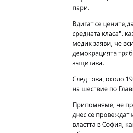
пари.
Вдигат се цените,д
средната класа", к
медик заяви, че вс
демокрацията трябв
защитава.
След това, около 19
на шествие по Глав
Припомняме, че пр
днес се провеждат 
властта в София, ка