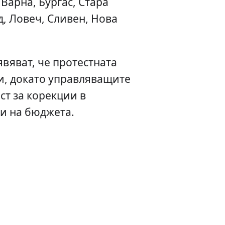
 Варна, Бургас, Стара
д, Ловеч, Сливен, Нова
вяват, че протестната
, докато управляващите
ст за корекции в
и на бюджета.