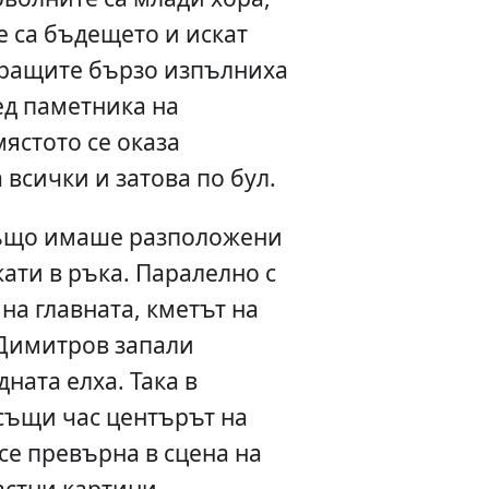
те са бъдещето и искат
ращите бързо изпълниха
ед паметника на
ястото се оказа
 всички и затова по бул.
също имаше разположени
ати в ръка. Паралелно с
 на главната, кметът на
Димитров запали
ната елха. Така в
същи час центърът на
 се превърна в сцена на
астни картини –