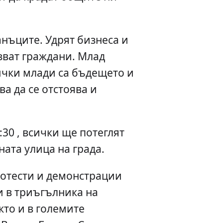
анъците. Удрят бизнеса и
азват граждани. Млад
ички млади са бъдещето и
а да се отстоява и
:30 , всички ще потеглят
ната улица на града.
отести и демонстрации
и в триъгълника на
кто и в големите