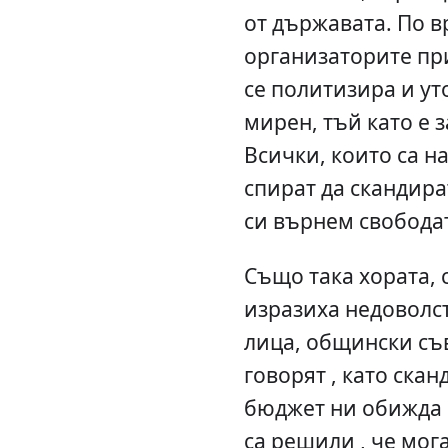
от държавата. По в
организаторите при
се политизира и ут
мирен, тъй като е 
Всички, които са н
спират да скандират
си върнем свободат
Също така хората, 
изразиха недоволс
лица, общински съ
говорят , като скан
бюджет ни обижда и
са решили , че мог