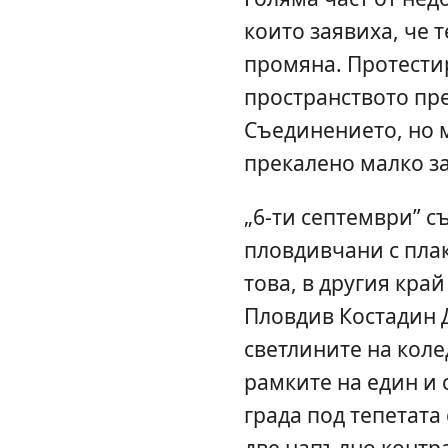
които заявиха, че 
промяна. Протести
пространството пр
Съединението, но м
прекалено малко за
„6-ти септември” 
пловдивчани с плак
това, в другия край
Пловдив Костадин 
светлините на колед
рамките на един и 
града под тепетата
две напълно контр