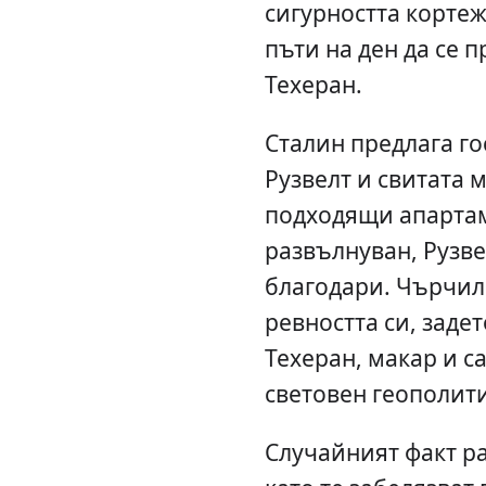
сигурността кортеж
пъти на ден да се 
Техеран.
Сталин предлага го
Рузвелт и свитата 
подходящи апарта
развълнуван, Рузв
благодари. Чърчил
ревността си, заде
Техеран, макар и са
световен геополит
Случайният факт ра