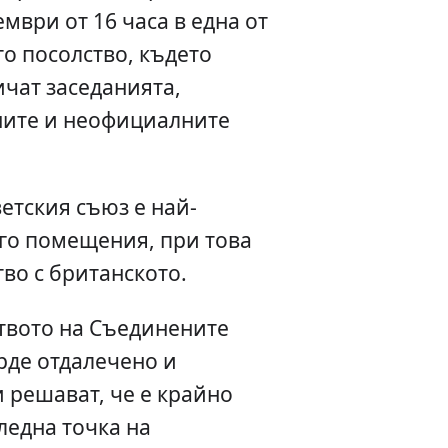
мври от 16 часа в една от
то посолство, където
чат заседанията,
ните и неофициалните
етския съюз е най-
ого помещения, при това
тво с британското.
ството на Съединените
рде отдалечено и
 решават, че е крайно
ледна точка на