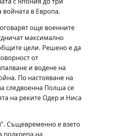
ата с Япония до три
а войната в Европа.
договарят още военните
рудничат максимално
общите цели. Решено е да
говорност от
зпалване и водене на
ойна. По настояване на
на следвоенна Полша се
та на реките Одер и Ниса
н”. Същевременно е взето
а подкрепа на