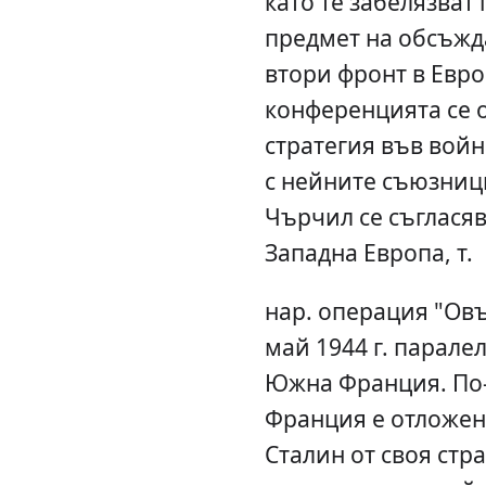
като те забелязват
предмет на обсъжд
втори фронт в Евро
конференцията се 
стратегия във войн
с нейните съюзници
Чърчил се съгласяв
Западна Европа, т.
нар. операция "Овъ
май 1944 г. парале
Южна Франция. По-
Франция е отложена 
Сталин от своя стр