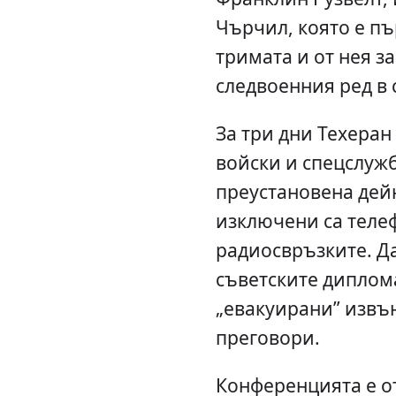
Чърчил, която е пъ
тримата и от нея з
следвоенния ред в 
За три дни Техеран
войски и спецслужб
преустановена дей
изключени са теле
радиосвръзките. Д
съветските диплом
„евакуирани” извъ
преговори.
Конференцията е о