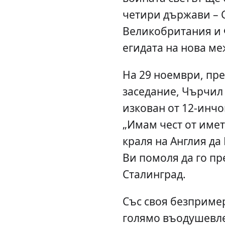
четири държави – 
Великобритания и 
егидата на нова м
На 29 ноември, пр
заседание, Чърчил 
изкован от 12-инчо
„Имам чест от имет
краля на Англия да
Ви помоля да го пр
Сталинград.
Със своя безпример
голямо въодушевл