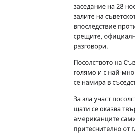
заседание на 28 ное
залите на съветско
впоследствие проти
срещите, официал
разговори.
Посолството на Съв
голямо и с най-мн
се намира в съседс
За зла участ посол
щати се оказва твъ
американците сами
притеснително от г