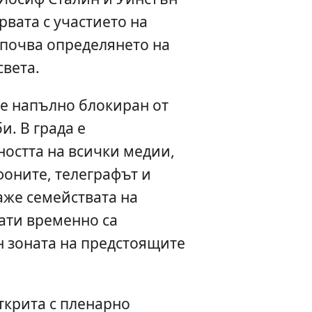
рвата с участието на
апочва определянето на
света.
 е напълно блокиран от
и. В града е
ността на всички медии,
фоните, телеграфът и
аже семействата на
ати временно са
н зоната на предстоящите
ткрита с пленарно