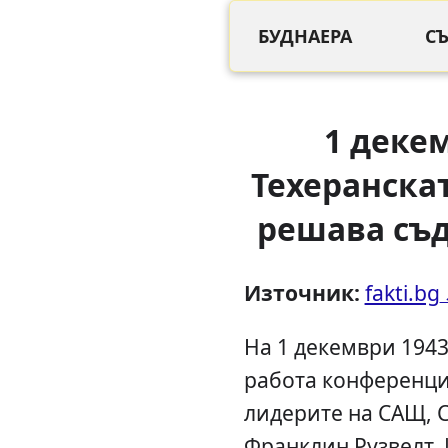
БУДНАЕРА
С
1 декем
Техеранска
решава съд
Източник:
fakti.bg
На 1 декември 1943
работа конференция
лидерите на САЩ, 
Франклин Рузвелт,