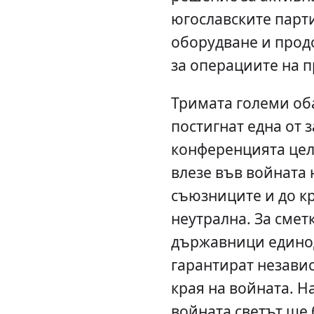
югославските парти
оборудване и прод
за операциите на 
Тримата големи оба
постигнат една от 
конференцията цели
влезе във войната 
съюзниците и до кр
неутрална. За смет
държавници едино
гарантират независ
края на войната. На
войната светът ще 