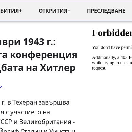
ЪБИТИЯ+
ОТКРИТИЯ+
ПРЕСЛЕДВАНЕ
ври 1943 г.:
та конференция
бата на Хитлер
 г. в Техеран завършва
 с участието на
СССР и Великобритания -
 Йосиф Сталин и Уинстън