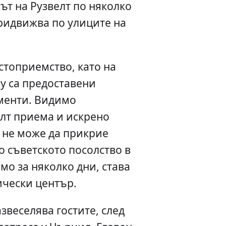
ът на Рузвелт по няколко
придвижва по улиците на
стоприемство, като на
му са предоставени
менти. Видимо
елт приема и искрено
 не може да прикрие
то съветското посолство в
мо за няколко дни, става
ически център.
звеселява гостите, след