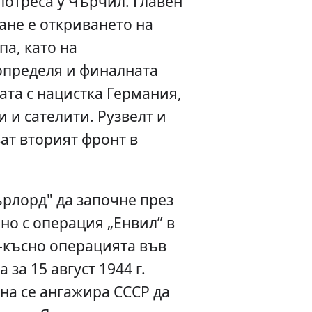
 потреса у Чърчил. Главен
ане е откриването на
па, като на
определя и финалната
ата с нацистка Германия,
 и сателити. Рузвелт и
ат вторият фронт в
рлорд" да започне през
лно с операция „Енвил” в
късно операцията във
за 15 август 1944 г.
ана се ангажира СССР да