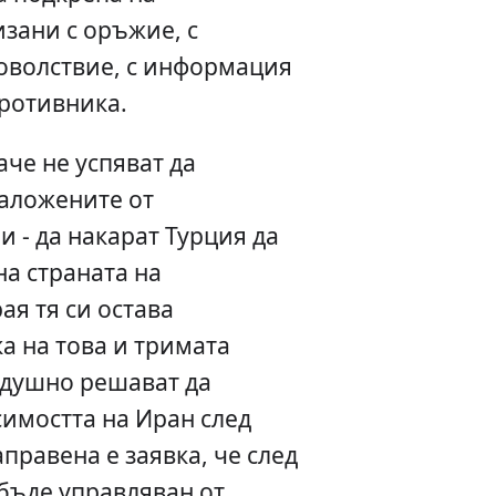
зани с оръжие, с
оволствие, с информация
противника.
че не успяват да
заложените от
 - да накарат Турция да
на страната на
ая тя си остава
ка на това и тримата
душно решават да
имостта на Иран след
правена е заявка, че след
бъде управляван от