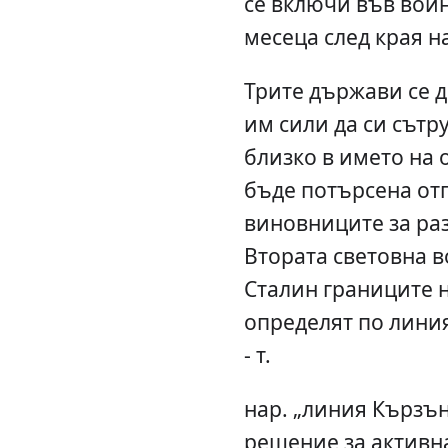
се включи във войн
месеца след края н
Трите държави се 
им сили да си сът
близко в името на 
бъде потърсена от
виновниците за ра
Втората световна в
Сталин границите 
определят по линия
- т.
нар. „линия Кързъ
решение за активн