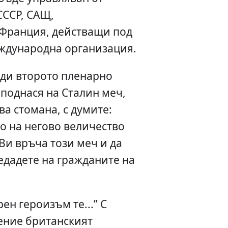
СССР, САЩ,
Франция, действащи под
еждународна организация.
еди второто пленарно
поднася на Сталин меч,
ва стомана, с думите:
о на негово величество
 Ви връча този меч и да
едадете на гражданите на
ен героизъм те...” С
ение британският