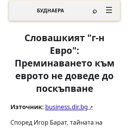
⌕
☰
БУДНАЕРА
Словашкият "г-н
Евро":
Преминаването към
еврото не доведе до
поскъпване
Източник:
business.dir.bg
Според Игор Барат, тайната на