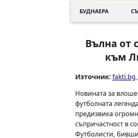
БУДНАЕРА
С
Вълна от 
към Л
Източник:
fakti.bg
Новината за влоше
футболната легенд
предизвика огромн
съпричастност в с
Футболисти, бивши