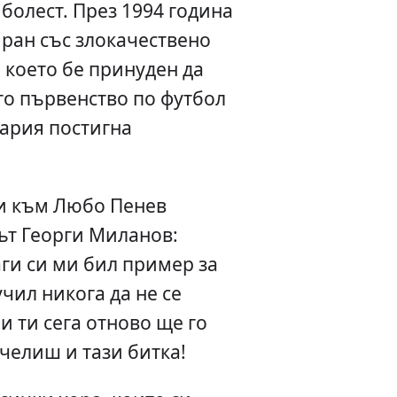
 болест. През 1994 година
ран със злокачествено
 което бе принуден да
то първенство по футбол
гария постигна
и към Любо Пенев
ът Георги Миланов:
аги си ми бил пример за
учил никога да не се
и ти сега отново ще го
челиш и тази битка!