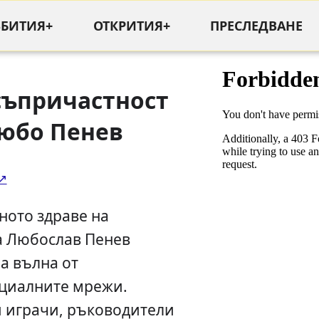
ЪБИТИЯ+
ОТКРИТИЯ+
ПРЕСЛЕДВАНЕ
съпричастност
юбо Пенев
ното здраве на
а Любослав Пенев
а вълна от
оциалните мрежи.
 играчи, ръководители