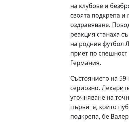
на клубове и безб
своята подкрепа и
оздравяване. Повод
реакция станаха съ
на родния футбол 
приет по спешност 
Германия.
Състоянието на 59
сериозно. Лекарите
уточняване на точн
първите, които пу
подкрепа, бе Вале