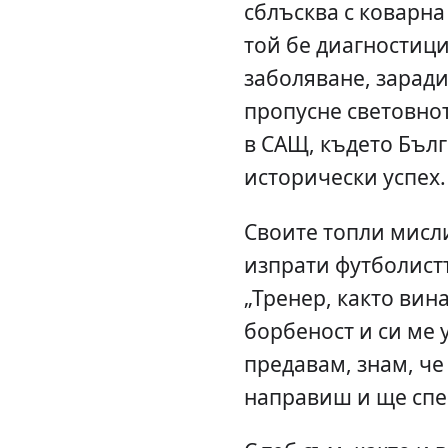
сблъсква с коварна
той бе диагностици
заболяване, заради
пропусне световно
в САЩ, където Бъл
исторически успех.
Своите топли мисл
изпрати футболист
„Тренер, както вин
борбеност и си ме 
предавам, знам, че 
направиш и ще спе