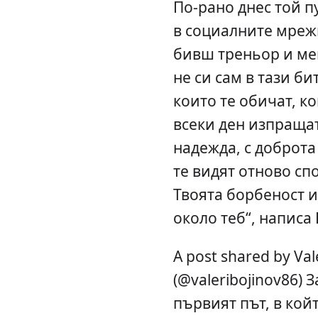
По-рано днес той п
в социалните мреж
бивш треньор и мен
не си сам в тази бит
които те обичат, ко
всеки ден изпращат
надежда, с доброта
те видят отново сп
Твоята борбеност и
около теб“, написа
A post shared by Val
(@valeribojinov86) 
първият път, в кой