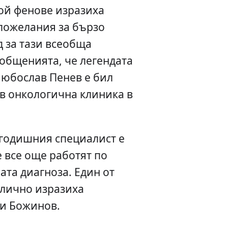
рой фенове изразиха
 пожелания за бързо
 за тази всеобща
общенията, че легендата
Любослав Пенев е бил
в онкологична клиника в
-годишния специалист е
 все още работят по
ата диагноза. Един от
блично изразиха
ри Божинов.