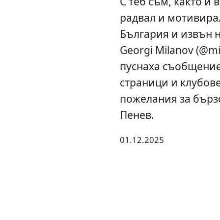
С теб съм, както и 
радвал и мотивирал
България и извън не
Georgi Milanov (@m
пуснаха съобщение
страници и клубов
пожелания за бърз
Пенев.
01.12.2025