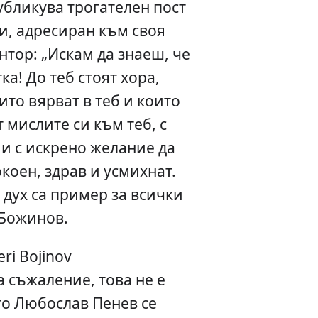
убликува трогателен пост
и, адресиран към своя
тор: „Искам да знаеш, че
ка! До теб стоят хора,
ито вярват в теб и които
 мислите си към теб, с
 и с искрено желание да
окоен, здрав и усмихнат.
 дух са пример за всички
 Божинов.
eri Bojinov
За съжаление, това не е
то Любослав Пенев се