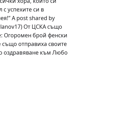
всички хора, които си
 с успехите си в
я!“ A post shared by
ilanov17) От ЦСКА също
: Огоромен брой фенски
е също отправиха своите
о оздравяване към Любо