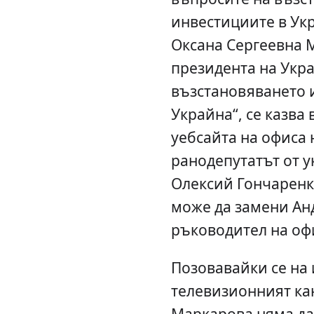
инвестициите в Ук
Оксана Сергеевна 
президента на Укр
възстановяването 
Украйна“, се казва 
уебсайта на офиса 
ранодепутатът от 
Олексий Гончаренк
може да замени Ан
ръководител на офи
Позовавайки се на
телевизионният кан
Маркарова няма да