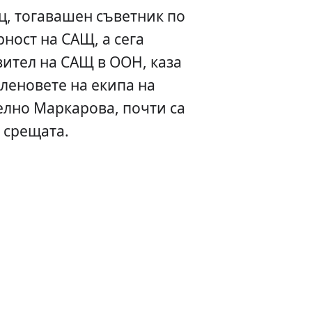
ц, тогавашен съветник по
ност на САЩ, а сега
ител на САЩ в ООН, каза
членовете на екипа на
елно Маркарова, почти са
 срещата.