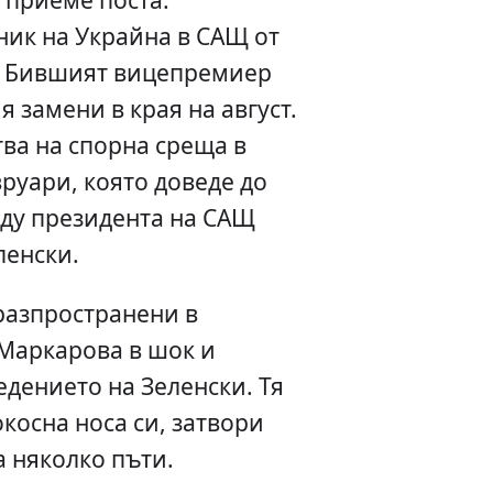
ник на Украйна в САЩ от
г. Бившият вицепремиер
 замени в края на август.
ва на спорна среща в
руари, която доведе до
ду президента на САЩ
ленски.
разпространени в
 Маркарова в шок и
дението на Зеленски. Тя
окосна носа си, затвори
а няколко пъти.