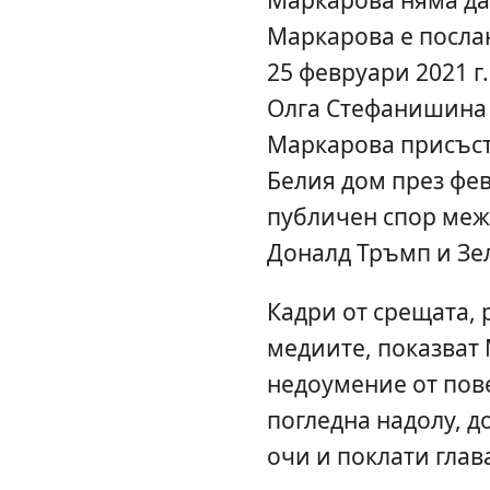
Маркарова е посла
25 февруари 2021 
Олга Стефанишина я
Маркарова присъст
Белия дом през фев
публичен спор меж
Доналд Тръмп и Зе
Кадри от срещата, 
медиите, показват
недоумение от пове
погледна надолу, д
очи и поклати глав