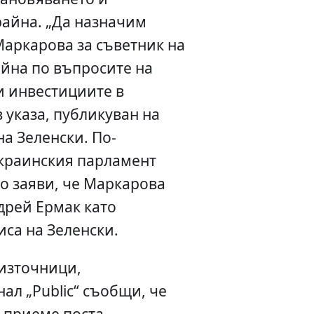
райна. „Да назначим
Маркарова за съветник на
айна по въпросите на
и инвестициите в
в указа, публикуван на
на Зеленски. По-
украинския парламент
о заяви, че Маркарова
дрей Ермак като
са на Зеленски.
 източници,
ал „Public“ съобщи, че
 приеме поста.