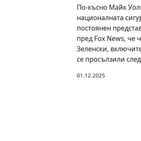
По-късно Майк Уол
националната сигур
постоянен представ
пред Fox News, че 
Зеленски, включит
се просълзили след
01.12.2025