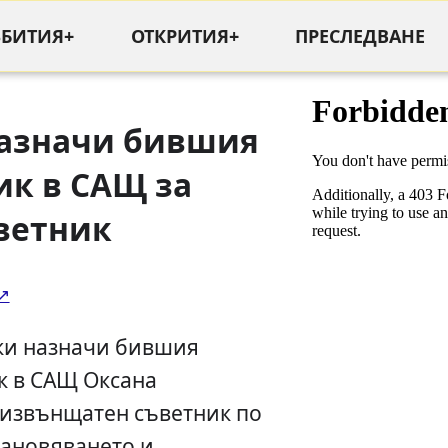
ЪБИТИЯ+
ОТКРИТИЯ+
ПРЕСЛЕДВАНЕ
назначи бившия
ик в САЩ за
ветник
ки назначи бившия
к в САЩ Оксана
 извънщатен съветник по
тановяването и