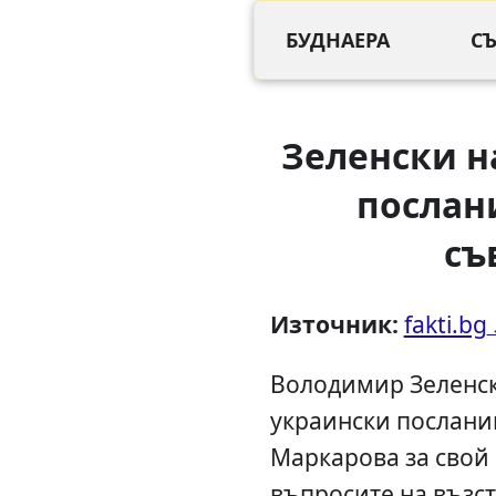
БУДНАЕРА
С
Зеленски 
послан
съ
Източник:
fakti.bg
Володимир Зеленс
украински послани
Маркарова за свой
въпросите на възс