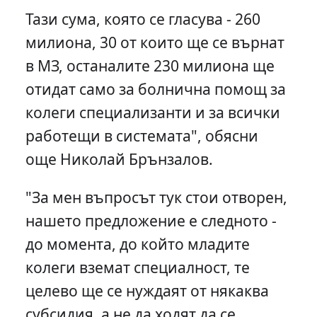
Тази сума, която се гласува - 260
милиона, 30 от които ще се върнат
в МЗ, останалите 230 милиона ще
отидат само за болнична помощ за
колеги специализанти и за всички
работещи в системата", обясни
още Николай Брънзалов.
"За мен въпросът тук стои отворен,
нашето предложение е следното -
до момента, до който младите
колеги вземат специалност, те
целево ще се нуждаят от някаква
субсидия, а не да ходят да се