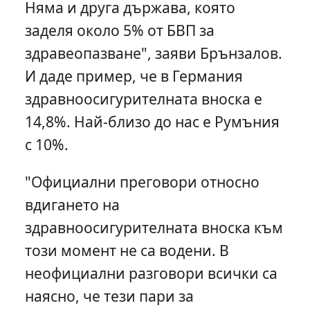
Няма и друга държава, която
заделя около 5% от БВП за
здравеопазване", заяви Брънзалов.
И даде пример, че в Германия
здравноосигурителната вноска е
14,8%. Най-близо до нас е Румъния
с 10%.
"Официални преговори относно
вдигането на
здравноосигурителната вноска към
този момент не са водени. В
неофициални разговори всички са
наясно, че тези пари за