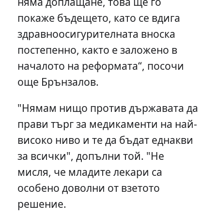
няма доплащане, това ще го
покаже бъдещето, като се вдига
здравноосигурителната вноска
постепенно, както е заложено в
началото на реформата“, посочи
още Брънзалов.
"Нямам нищо против държавата да
прави търг за медикаменти на най-
високо ниво и те да бъдат еднакви
за всички", допълни той. "Не
мисля, че младите лекари са
особено доволни от взетото
решение.