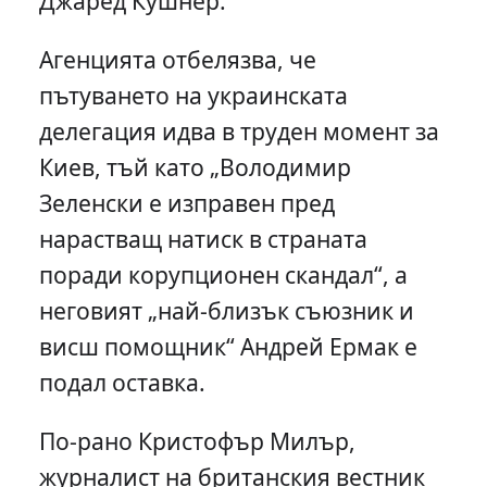
Джаред Кушнер.
Агенцията отбелязва, че
пътуването на украинската
делегация идва в труден момент за
Киев, тъй като „Володимир
Зеленски е изправен пред
нарастващ натиск в страната
поради корупционен скандал“, а
неговият „най-близък съюзник и
висш помощник“ Андрей Ермак е
подал оставка.
По-рано Кристофър Милър,
журналист на британския вестник