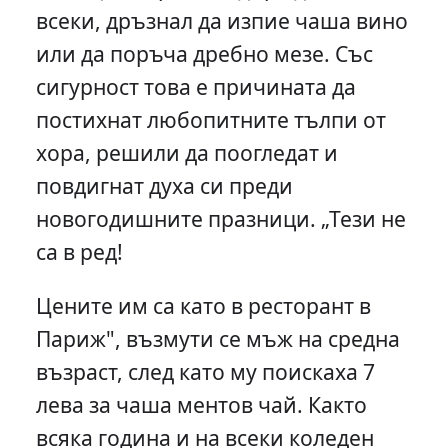
всеки, дръзнал да изпие чаша вино
или да поръча дребно мезе. Със
сигурност това е причината да
постихнат любопитните тълпи от
хора, решили да поогледат и
повдигнат духа си преди
новогодишните празници. „Тези не
са в ред!
Цените им са като в ресторант в
Париж", възмути се мъж на средна
възраст, след като му поискаха 7
лева за чаша ментов чай. Както
всяка година и на всеки коледен