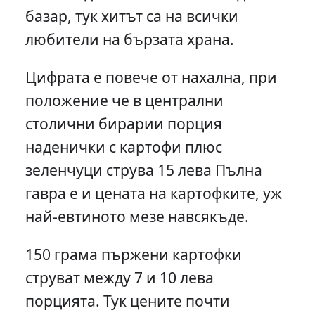
базар, тук хитът са на всички
любители на бързата храна.
Цифрата е повече от нахална, при
положение че в централни
столични бирарии порция
наденички с картофи плюс
зеленчуци струва 15 лева Пълна
гавра е и цената на картофките, уж
най-евтиното мезе навсякъде.
150 грама пържени картофки
струват между 7 и 10 лева
порцията. Тук цените почти