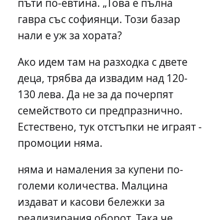
пъти по-евтина. „Това е пълна
гавра със софиянци. Този базар
нали е уж за хората?
Ако идем там на разходка с двете
деца, трябва да извадим над 120-
130 лева. Да не за да почерпят
семейството си предпразнично.
Естествено, тук отстъпки не играят -
промоции няма.
няма и намаления за купени по-
големи количества. Малцина
издават и касови бележки за
реализирания оборот. Така че