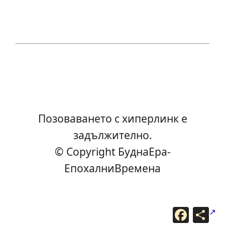
Позоваването с хиперлинк е
задължително.
© Copyright БуднаEра-
ЕпохалниВремена
F
С
a
п