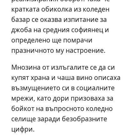
кратката обиколка из коледен
базар се оказва изпитание за
джоба на средния софиянец и
определено ще помрачи
празничното му настроение.
Мнозина от излъгалите се да си
купят храна и чаша вино описаха
възмущението си в социалните
мрежи, като дори призоваха за
бойкот на въпросното коледно
селище заради безобразните
цифри.