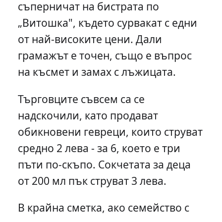
съперничат на бистрата по
„Витошка", където сурвакат с едни
от най-високите цени. Дали
грамажът е точен, също е въпрос
на късмет и замах с лъжицата.
Търговците съвсем са се
надскочили, като продават
обикновени гевреци, които струват
средно 2 лева - за 6, което е три
пъти по-скъпо. Сокчетата за деца
от 200 мл пък струват 3 лева.
В крайна сметка, ако семейство с