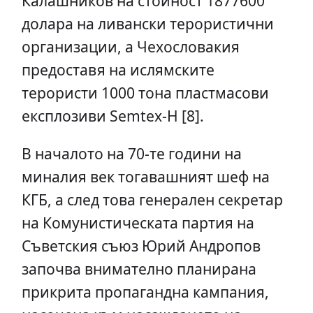
Калашников на стойност 1877600
долара на ливански терористични
организации, а Чехословакия
предоставя на ислямските
терористи 1000 тона пластмасови
експлозиви Semtex-H [8].
В началото на 70-те години на
миналия век тогавашният шеф на
КГБ, а след това генерален секретар
на Комунистическата партия на
Съветския съюз Юрий Андропов
започва внимателно планирана
прикрита пропагандна кампания,