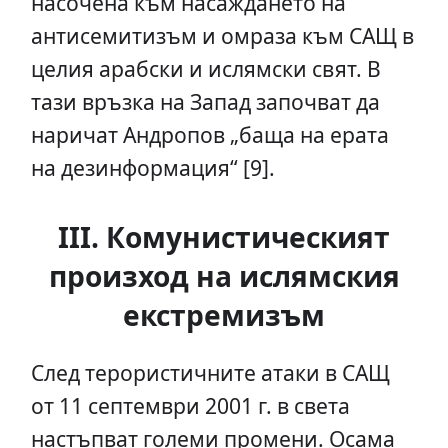
насочена към насаждането на
антисемитизъм и омраза към САЩ в
целия арабски и ислямски свят. В
тази връзка на Запад започват да
наричат ​​Андропов „баща на ерата
на дезинформация“ [9].
III. Комунистическият
произход на ислямския
екстремизъм
След терористичните атаки в САЩ
от 11 септември 2001 г. в света
настъпват големи промени. Осама