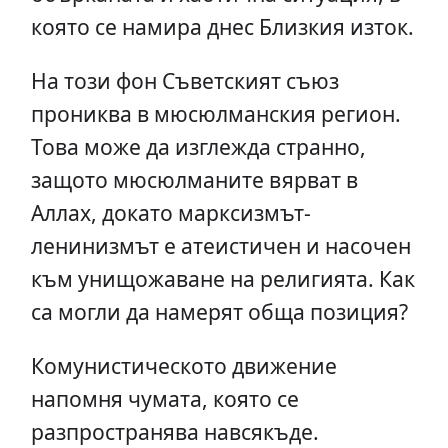
която се намира днес Близкия изток.
На този фон Съветският съюз
прониква в мюсюлманския регион.
Това може да изглежда странно,
защото мюсюлманите вярват в
Аллах, докато марксизмът-
ленинизмът е атеистичен и насочен
към унищожаване на религията. Как
са могли да намерят обща позиция?
Комунистическото движение
напомня чумата, която се
разпространява навсякъде.