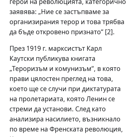
герой на революцията, категорично
заявява: „Ние се застъпваме за
организирания терор и това трябва
да бъде откровено признато“ [2].
През 1919 г. марксистът Карл
Каутски публикува книгата
„Тероризъм и комунизъм“, в която
прави цялостен преглед на това,
което ще се случи при диктатурата
на пролетариата, която Ленин се
стреми да установи. След като
анализира насилието, възникнало
по време на Френската революция,