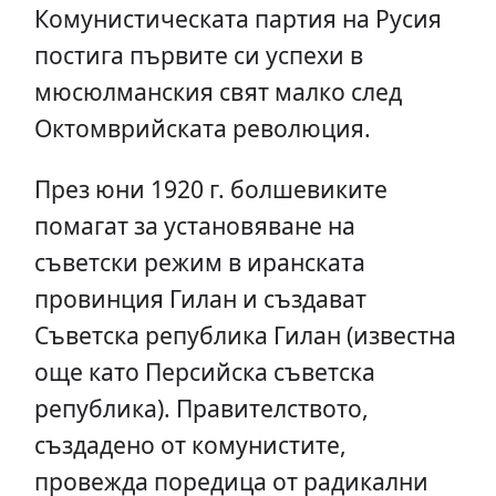
Комунистическата партия на Русия
постига първите си успехи в
мюсюлманския свят малко след
Октомврийската революция.
През юни 1920 г. болшевиките
помагат за установяване на
съветски режим в иранската
провинция Гилан и създават
Съветска република Гилан (известна
още като Персийска съветска
република). Правителството,
създадено от комунистите,
провежда поредица от радикални