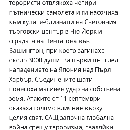
терористи отвлякоха четири
пътнически самолета и ги насочиха
към кулите-близнаци на Световния
търговски център в Ню Йорк и
сградата на Пентагона във
Вашингтон, при което загинаха
около 3000 души. За първи път след
нападението на Япония над Пърл
Харбър, Съединените щати
понесоха масивен удар на собствена
земя. Атаките от 11 септември
оказаха голямо влияние върху
целия свят. САЩ започна глобална
война срещу тероризма, сваляйки