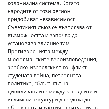
колониална система. Когато
народите от този регион
придобиват независимост,
Съветският съюз се възползва от
възможността и започва да
установява влияние там.
Противоречията между
мюсюлманските вероизповедания,
арабско-израелският конфликт,
студената война, петролната
политика, сблъсъкът на
цивилизациите между западните и
ислямските култури доведоха до
обърканата и хаотична ситуация, в