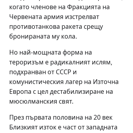
когато членове на Фракцията на
Червената армия изстрелват
противотанкова ракета срещу
бронираната му кола.
Но най-мощната форма на
тероризъм е радикалният ислям,
подхранван от СССР и
комунистическия лагер на Източна
Европа с цел дестабилизиране на
мюсюлманския свят.
През първата половина на 20 век
Близкият изток е част от западната