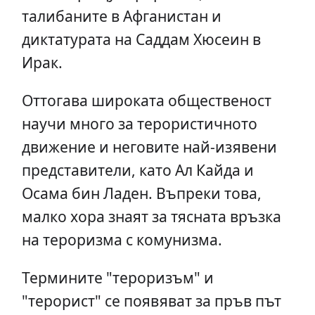
талибаните в Афганистан и
диктатурата на Саддам Хюсеин в
Ирак.
Оттогава широката общественост
научи много за терористичното
движение и неговите най-изявени
представители, като Ал Кайда и
Осама бин Ладен. Въпреки това,
малко хора знаят за тясната връзка
на тероризма с комунизма.
Термините "тероризъм" и
"терорист" се появяват за пръв път