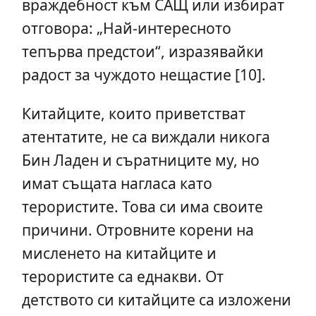
враждебност към САЩ или избират
отговора: „Най-интересното
тепърва предстои“, изразявайки
радост за чуждото нещастие [10].
Китайците, които приветстват
атентатите, не са виждали никога
Бин Ладен и съратниците му, но
имат същата нагласа като
терористите. Това си има своите
причини. Отровните корени на
мисленето на китайците и
терористите са еднакви. От
детството си китайците са изложени