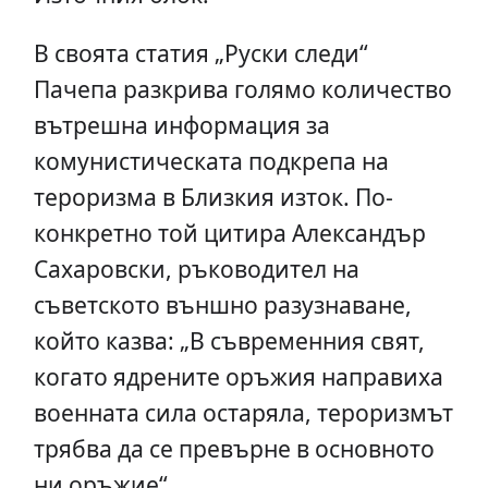
В своята статия „Руски следи“
Пачепа разкрива голямо количество
вътрешна информация за
комунистическата подкрепа на
тероризма в Близкия изток. По-
конкретно той цитира Александър
Сахаровски, ръководител на
съветското външно разузнаване,
който казва: „В съвременния свят,
когато ядрените оръжия направиха
военната сила остаряла, тероризмът
трябва да се превърне в основното
ни оръжие“.