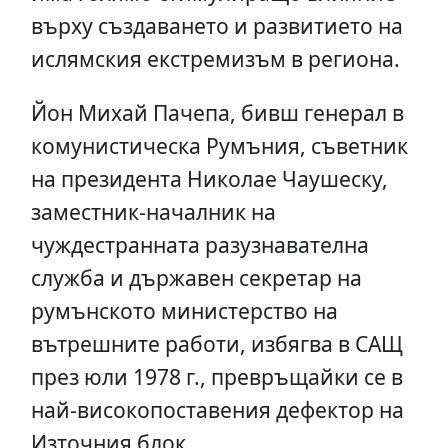
върху създаването и развитието на
ислямския екстремизъм в региона.
Йон Михай Пачепа, бивш генерал в
комунистическа Румъния, съветник
на президента Николае Чаушеску,
заместник-началник на
чуждестранната разузнавателна
служба и държавен секретар на
румънското министерство на
вътрешните работи, избягва в САЩ
през юли 1978 г., превръщайки се в
най-високопоставения дефектор на
Източния блок.