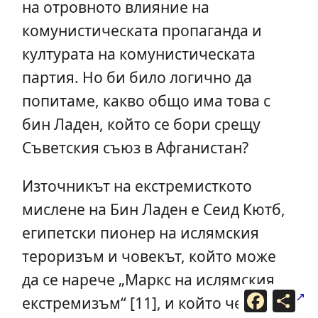
на отровното влияние на
комунистическата пропаганда и
културата на комунистическата
партия. Но би било логично да
попитаме, какво общо има това с
бин Ладен, който се бори срещу
Съветския съюз в Афганистан?
Източникът на екстремисткото
мислене на Бин Ладен е Сеид Кютб,
египетски пионер на ислямския
тероризъм и човекът, който може
да се нарече „Маркс на ислямския
F
С
екстремизъм“ [11], и който често е
a
п
c
о