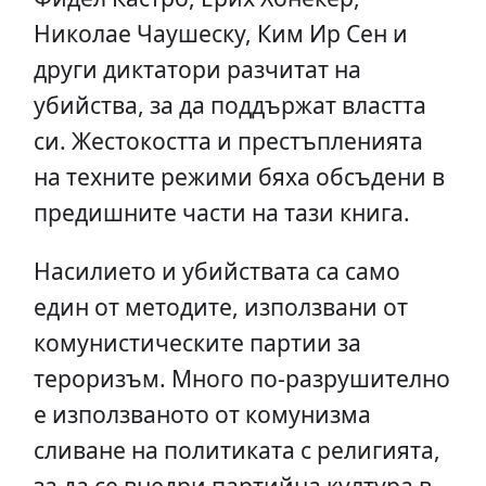
Николае Чаушеску, Ким Ир Сен и
други диктатори разчитат на
убийства, за да поддържат властта
си. Жестокостта и престъпленията
на техните режими бяха обсъдени в
предишните части на тази книга.
Насилието и убийствата са само
един от методите, използвани от
комунистическите партии за
тероризъм. Много по-разрушително
е използваното от комунизма
сливане на политиката с религията,
за да се внедри партийна култура в