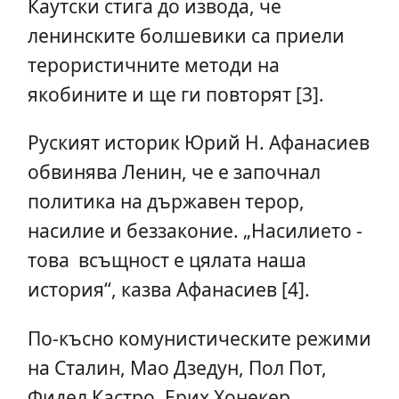
Каутски стига до извода, че
ленинските болшевики са приели
терористичните методи на
якобините и ще ги повторят [3].
Руският историк Юрий Н. Афанасиев
обвинява Ленин, че е започнал
политика на държавен терор,
насилие и беззаконие. „Насилието -
това всъщност е цялата наша
история“, казва Афанасиев [4].
По-късно комунистическите режими
на Сталин, Мао Дзедун, Пол Пот,
Фидел Кастро, Ерих Хонекер,