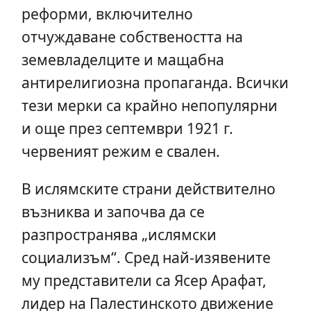
реформи, включително
отчуждаване собствеността на
земевладелците и мащабна
антирелигиозна пропаганда. Всички
тези мерки са крайно непопулярни
и още през септември 1921 г.
червеният режим е свален.
В ислямските страни действително
възниква и започва да се
разпространява „ислямски
социализъм“. Сред най-изявените
му представители са Ясер Арафат,
лидер на Палестинското движение