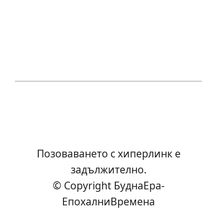
Позоваването с хиперлинк е
задължително.
© Copyright БуднаEра-
ЕпохалниВремена