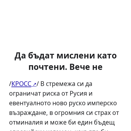
Да бъдат мислени като
почтени. Вече не
/
КРОСС
/ В стремежа си да
ограничат риска от Русия и
евентуалното ново руско имперско
възраждане, в огромния си страх от
отминалия и може би един бъдещ