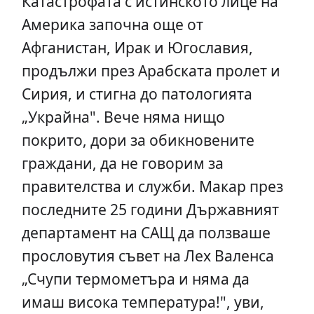
Катастрофата с истинското лице на
Америка започна още от
Афганистан, Ирак и Югославия,
продължи през Арабската пролет и
Сирия, и стигна до патологията
„Украйна". Вече няма нищо
покрито, дори за обикновените
граждани, да не говорим за
правителства и служби. Макар през
последните 25 години Държавният
департамент на САЩ да ползваше
прословутия съвет на Лех Валенса
„Счупи термометъра и няма да
имаш висока температура!", уви,