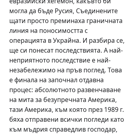
евразийски хегемон, какъвто би
могла да бъде Русия, Съединените
щати просто преминаха граничната
линия на поносимостта с
операцията в Украйна. И разбира се,
ще си понесат последствията. А най-
неприятното последствие е най-
незабележимо на пръв поглед. Това
е финала на започнал отдавна
процес: абсолютното развенчаване
на мита за безупречната Америка,
тази Америка, към която през 1989 г.
бяха отправени всички погледи като
към мъдрия справедлив господар,