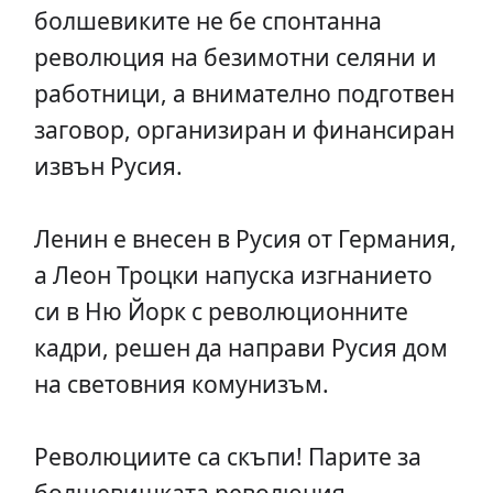
болшевиките не бе спонтанна
революция на безимотни селяни и
работници, а внимателно подготвен
заговор, организиран и финансиран
извън Русия.
Ленин е внесен в Русия от Германия,
а Леон Троцки напуска изгнанието
си в Ню Йорк с революционните
кадри, решен да направи Русия дом
на световния комунизъм.
Революциите са скъпи! Парите за
болшевишката революция