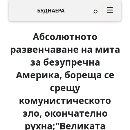
⌕
☰
БУДНАЕРА
Aбсолютното
развенчаване на мита
за безупречна
Америка, бореща се
срещу
комунистическото
зло, окончателно
рухна;"Великата