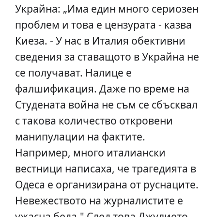
Украйна: „Има един много сериозен
проблем и това е цензурата - казва
Киеза. - У нас в Италия обективни
сведения за ставащото в Украйна не
се получават. Налице е
фалшификация. Даже по време на
Студената война не съм се сбъсквал
с такова количество откровени
манипулации на фактите.
Например, много италиански
вестници написаха, че трагедията в
Одеса е организирана от руснаците.
Невежеството на журналистите е
ужасна беда." След това Джулието