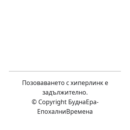
Позоваването с хиперлинк е
задължително.
© Copyright БуднаEра-
ЕпохалниВремена