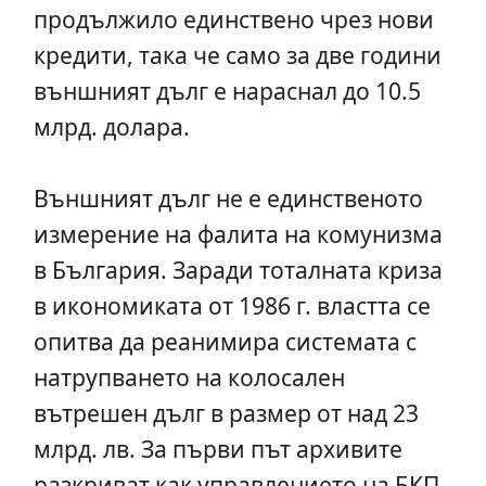
продължило единствено чрез нови
кредити, така че само за две години
външният дълг е нараснал до 10.5
млрд. долара.
Външният дълг не е единственото
измерение на фалита на комунизма
в България. Заради тоталната криза
в икономиката от 1986 г. властта се
опитва да реанимира системата с
натрупването на колосален
вътрешен дълг в размер от над 23
млрд. лв. За първи път архивите
разкриват как управлението на БКП