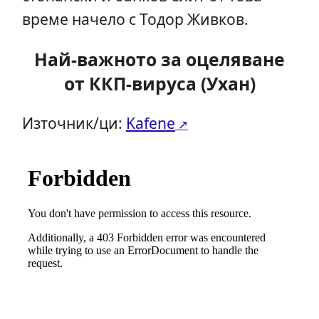
време начело с Тодор Живков.
Най-важното за оцеляване
от ККП-вируса (Ухан)
Източник/ци:
Kafene