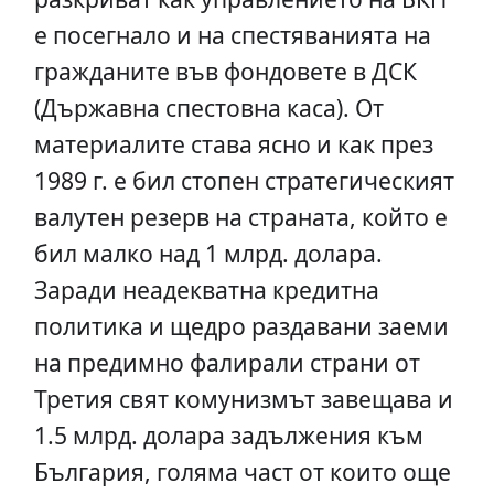
е посегнало и на спестяванията на
гражданите във фондовете в ДСК
(Държавна спестовна каса). От
материалите става ясно и как през
1989 г. е бил стопен стратегическият
валутен резерв на страната, който е
бил малко над 1 млрд. долара.
Заради неадекватна кредитна
политика и щедро раздавани заеми
на предимно фалирали страни от
Третия свят комунизмът завещава и
1.5 млрд. долара задължения към
България, голяма част от които още