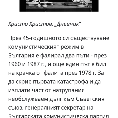
Христо Христов, „Дневник”
През 45-годишното си съществуване
комунистическият режим в
България е фалирал два пъти - през
1960 и 1987 г., и още един път е бил
на крачка от фалита през 1978 г. За
да скрие първата катастрофа и да
изплати част от натрупания
необслужваем дълг към Съветския
съюз, генералният секретар на
Българската комунистическа партия