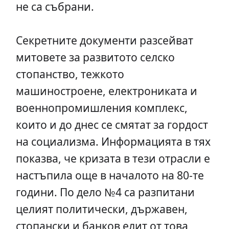
не са събрани.
Секретните документи разсейват
митовете за развитото селско
стопанство, тежкото
машиностроене, електрониката и
военнопромишления комплекс,
които и до днес се смятат за гордост
на социализма. Информацията в тях
показва, че кризата в тези отрасли е
настъпила още в началото на 80-те
години. По дело №4 са разпитани
целият политически, държавен,
стопански и банков елит от това