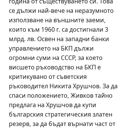
година от съществуването си. Това
се дължи най-вече на неразумното
използване на външните заеми,
които към 1960 г. са достигнали 3
млрд. лв. Освен на западни банки
управлението на БКП дължи
огромни суми на СССР, за което
висшето ръководство на БКП е
критикувано от съветския
ръководител Никита Хрушчов. За да
спаси положението, Живков тайно
предлага на Хрушчов да купи
българския стратегическия златен
резерв, за да бъдат върнати част от