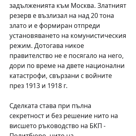
задълженията към Москва. Златният
резерв е възлизал на над 20 тона
злато и е формиран отпреди
установяването на комунистическия
режим. Дотогава никое
правителство не е посягало на него,
дори по време на двете национални
катастрофи, свързани с войните
през 1913 и 1918 г.
Сделката става при пълна
секретност и без решение нито на
висшето ръководство на БКП -
Политбюро, нито на