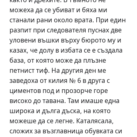
можеха да се убиват и бяха ми
станали рани около врата. При един
разпит при следователя пуснах две
уловени въшки върху бюрото му и
казах, че долу в избата се е създала
база, от която може да плъзне
петнист тиф. На другия ден ме
заведоха от килия № 6 в друга с
циментов под и прозорче горе
високо до тавана. Там имаше една
широка и дълга дъска, на която
можеше да се легне. Каталясала,
сложих за възглавница обувката си