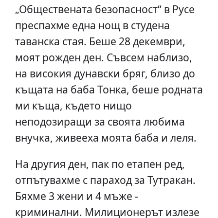
„Обществената безопасност“ в Русе
преспахме една нощ в студена
таванска стая. Беше 28 декември,
моят рожден ден. Съвсем наблизо,
на високия дунавски бряг, близо до
къщата на баба Тонка, беше родната
ми къща, където нищо
неподозиращи за своята любима
внучка, живееха моята баба и леля.
На другия ден, пак по етапен ред,
отпътувахме с параход за Тутракан.
Бяхме 3 жени и 4 мъже -
криминални. Милиционерът излезе