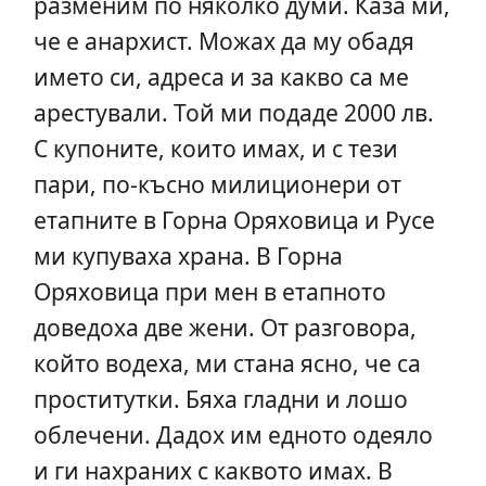
разменим по няколко думи. Каза ми,
че е анархист. Можах да му обадя
името си, адреса и за какво са ме
арестували. Той ми подаде 2000 лв.
С купоните, които имах, и с тези
пари, по-късно милиционери от
етапните в Горна Оряховица и Русе
ми купуваха храна. В Горна
Оряховица при мен в етапното
доведоха две жени. От разговора,
който водеха, ми стана ясно, че са
проститутки. Бяха гладни и лошо
облечени. Дадох им едното одеяло
и ги нахраних с каквото имах. В