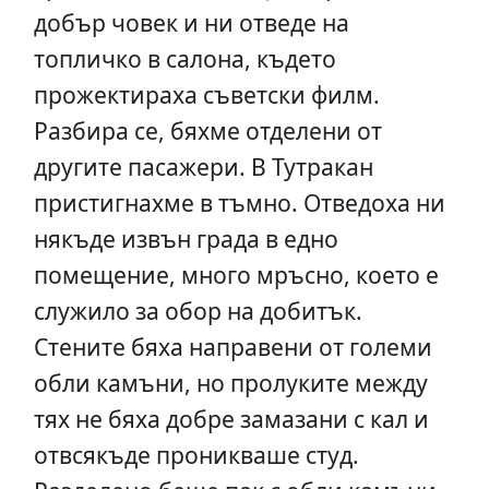
добър човек и ни отведе на
топличко в салона, където
прожектираха съветски филм.
Разбира се, бяхме отделени от
другите пасажери. В Тутракан
пристигнахме в тъмно. Отведоха ни
някъде извън града в едно
помещение, много мръсно, което е
служило за обор на добитък.
Стените бяха направени от големи
обли камъни, но пролуките между
тях не бяха добре замазани с кал и
отвсякъде проникваше студ.