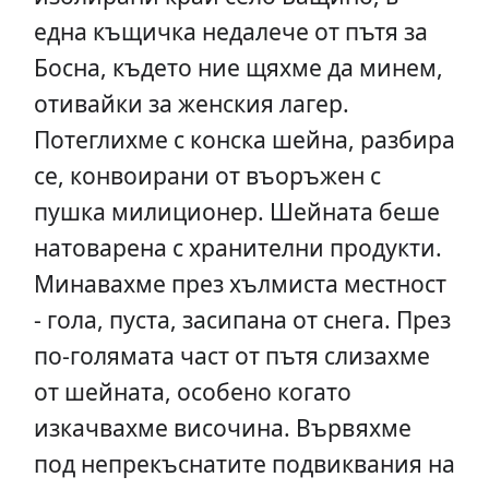
една къщичка недалече от пътя за
Босна, където ние щяхме да минем,
отивайки за женския лагер.
Потеглихме с конска шейна, разбира
се, конвоирани от въоръжен с
пушка милиционер. Шейната беше
натоварена с хранителни продукти.
Минавахме през хълмиста местност
- гола, пуста, засипана от снега. През
по-голямата част от пътя слизахме
от шейната, особено когато
изкачвахме височина. Вървяхме
под непрекъснатите подвиквания на