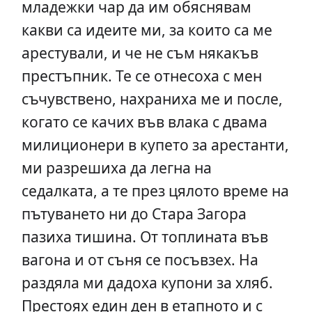
младежки чар да им обяснявам
какви са идеите ми, за които са ме
арестували, и че не съм някакъв
престъпник. Те се отнесоха с мен
съчувствено, нахраниха ме и после,
когато се качих във влака с двама
милиционери в купето за арестанти,
ми разрешиха да легна на
седалката, а те през цялото време на
пътуването ни до Стара Загора
пазиха тишина. От топлината във
вагона и от съня се посъвзех. На
раздяла ми дадоха купони за хляб.
Престоях един ден в етапното и с