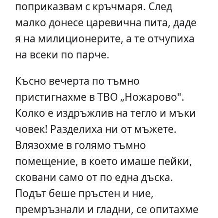
поприказвам с кръчмаря. След
малко донесе царевична пита, даде
я на милиционерите, а те отчупиха
на всеки по парче.
Късно вечерта по тъмно
пристигнахме в ТВО „Ножарово".
Колко е издръжлив на тегло и мъки
човек! Разделиха ни от мъжете.
Влязохме в голямо тъмно
помещение, в което имаше пейки,
сковани само от по една дъска.
Подът беше пръстен и ние,
премръзнали и гладни, се опитахме