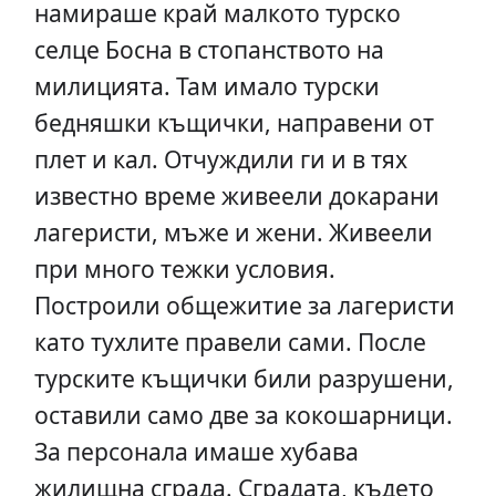
намираше край малкото турско
селце Босна в стопанството на
милицията. Там имало турски
бедняшки къщички, направени от
плет и кал. Отчуждили ги и в тях
известно време живеели докарани
лагеристи, мъже и жени. Живеели
при много тежки условия.
Построили общежитие за лагеристи
като тухлите правели сами. После
турските къщички били разрушени,
оставили само две за кокошарници.
За персонала имаше хубава
жилищна сграда. Сградата, където