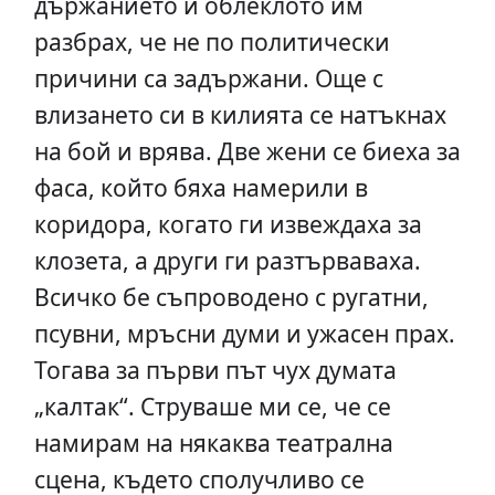
държанието и облеклото им
разбрах, че не по политически
причини са задържани. Още с
влизането си в килията се натъкнах
на бой и врява. Две жени се биеха за
фаса, който бяха намерили в
коридора, когато ги извеждаха за
клозета, а други ги разтърваваха.
Всичко бе съпроводено с ругатни,
псувни, мръсни думи и ужасен прах.
Тогава за първи път чух думата
„калтак“. Струваше ми се, че се
намирам на някаква театрална
сцена, където сполучливо се