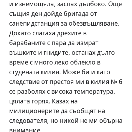
и изнемощяла, заспах дълбоко. Още
същия ден дойде бригада от
санепидстанция за обезвъшляване.
Докато слагаха дрехите в
барабаните с пара да измрат
въшките и гнидите, останах дълго
време с много леко облекло в
студената килия. Може би и като
следствие от престоя ми в килия № 6
се разболях с висока температура,
цялата горях. Казах на
милиционерите да съобщят на
следователя, но никой не ми обърна
внимание.