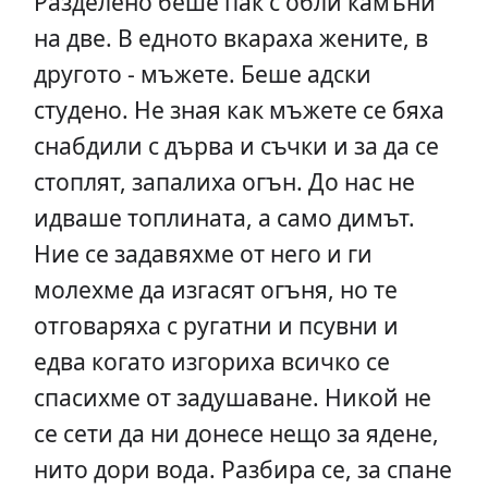
Разделено беше пак с обли камъни
на две. В едното вкараха жените, в
другото - мъжете. Беше адски
студено. Не зная как мъжете се бяха
снабдили с дърва и съчки и за да се
стоплят, запалиха огън. До нас не
идваше топлината, а само димът.
Ние се задавяхме от него и ги
молехме да изгасят огъня, но те
отговаряха с ругатни и псувни и
едва когато изгориха всичко се
спасихме от задушаване. Никой не
се сети да ни донесе нещо за ядене,
нито дори вода. Разбира се, за спане