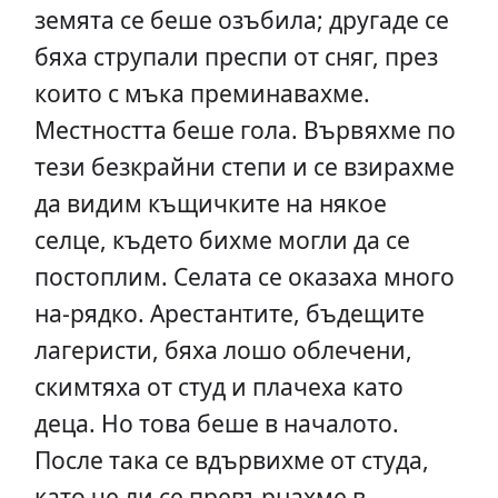
земята се беше озъбила; другаде се
бяха струпали преспи от сняг, през
които с мъка преминавахме.
Местността беше гола. Вървяхме по
тези безкрайни степи и се взирахме
да видим къщичките на някое
селце, където бихме могли да се
постоплим. Селата се оказаха много
на-рядко. Арестантите, бъдещите
лагеристи, бяха лошо облечени,
скимтяха от студ и плачеха като
деца. Но това беше в началото.
После така се вдървихме от студа,
като че ли се превърнахме в