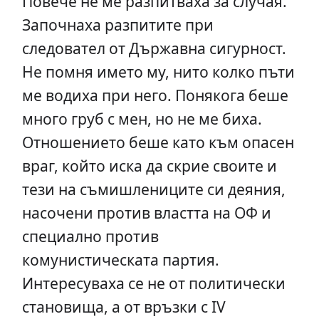
Повече не ме разпитваха за случая.
Започнаха разпитите при
следовател от Държавна сигурност.
Не помня името му, нито колко пъти
ме водиха при него. Понякога беше
много груб с мен, но не ме биха.
Отношението беше като към опасен
враг, който иска да скрие своите и
тези на съмишлениците си деяния,
насочени против властта на ОФ и
специално против
комунистическата партия.
Интересуваха се не от политически
становища, а от връзки с IV