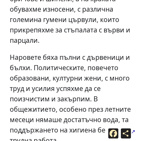
обувахме износени, с различна
големина гумени цървули, които
прикрепяхме за стъпалата с върви и
парцали.
Наровете бяха пълни с дървеници и
бълхи. Политическите, повечето
образовани, културни жени, с много
труд и усилия успяхме да се
поизчистим и закърпим. В
общежитието, особено през летните
месеци нямаше достатъчно вода, та
поддържането на хигиена беше
F
С
a
п
трудна работа.
c
о