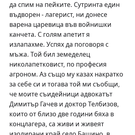
да спим на пейките. Сутринта един
въдворен - лагерист, ни донесе
варена царевица във войнишки
канчета. С голям апетит я
излапахме. Успях да поговоря с
мъжа. Той бил земеделец
николапетковист, по професия
агроном. Аз също му казах накратко
за себе си и тогава той ми съобщи,
че моите съидейници адвокатът
Димитър Гачев и доктор Телбизов,
които от близо две години бяха в
концлагера, са живи и живеят
изолирани край село Бащино, в