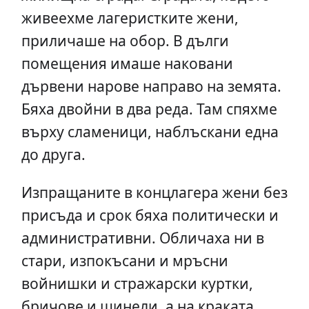
живеехме лагеристките жени,
приличаше на обор. В дълги
помещения имаше наковани
дървени нарове направо на земята.
Бяха двойни в два реда. Там спяхме
върху сламеници, наблъскани една
до друга.
Изпращаните в концлагера жени без
присъда и срок бяха политически и
административни. Обличаха ни в
стари, изпокъсани и мръсни
войнишки и стражарски куртки,
бричове и шинели, а на краката