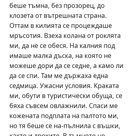
беше тъмна, без прозорец, до
клозета от вътрешната страна.
Оттам в килията се процеждаше
мръсотия. Взеха колана от роклята
ми, да не се обеся. На калния под
имаше малка дъска, на която не
можеше дори да се седне, a камо ли
да се спи. Там ме държаха една
седмица. Ужасни условия. Краката
ми, обути в туристически обуща, се
бяха съвсем овлажнили. Спаси ме
кожената подплата на палтото ми,
но тя беше се на-пълнила с въшки,
както и дрехите. В тъмното не