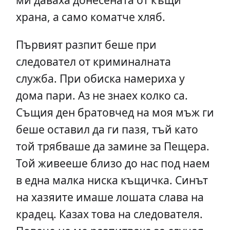
храна, а само коматче хляб.
Първият разпит беше при
следовател от криминалната
служба. При обиска намериха у
дома пари. Аз не знаех колко са.
Същия ден братовчед на моя мъж ги
беше оставил да ги пазя, тъй като
той трябваше да замине за Пещера.
Той живееше близо до нас под наем
в една малка ниска къщичка. Синът
на хазяите имаше лошата слава на
крадец. Казах това на следователя.