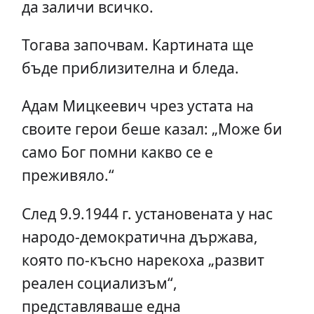
да заличи всичко.
Тогава започвам. Картината ще
бъде приблизителна и бледа.
Адам Мицкеевич чрез устата на
своите герои беше казал: „Може би
само Бог помни какво се е
преживяло.“
След 9.9.1944 г. установената у нас
народо-демократична държава,
която по-късно нарекоха „развит
реален социализъм“,
представляваше една