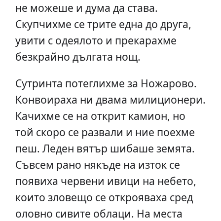
не можеше и дума да става.
Скупчихме се трите една до друга,
увити с одеялото и прекарахме
безкрайно дългата нощ.
Сутринта потеглихме за Ножарово.
Конвоираха ни двама милиционери.
Качихме се на открит камион, но
той скоро се развали и ние поехме
пеш. Леден вятър шибаше земята.
Съвсем рано някъде на изток се
появиха червени ивици на небето,
които зловещо се открояваха сред
оловно сивите облаци. На места