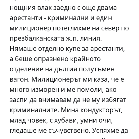
нощния влак заедно с още двама
арестанти - криминални и един
милиционер потеглихме на север по
презбалканската ж.п. линия.
Нямаше отделно купе за арестанти,
а беше опразнено крайното
отделение на дългия полутъмен
вагон. Милиционерът ми каза, че е
много изморен и ме помоли, ако
заспи да внимавам да не му избягат
криминалните. Мина кондукторът,
млад човек, с хубави, умни очи,
гледаше ме съчувствено. Успяхме да