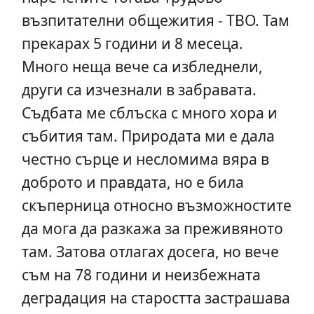
възпитателни общежития - ТВО. Там
прекарах 5 години и 8 месеца.
Много неща вече са избледнели,
други са изчезнали в забравата.
Съдбата ме сблъска с много хора и
събития там. Природата ми е дала
честно сърце и несломима вяра в
доброто и правдата, но е била
скъперница относно възможностите
да мога да разкажа за преживяното
там. Затова отлагах досега, но вече
съм на 78 години и неизбежната
деградация на старостта застрашава