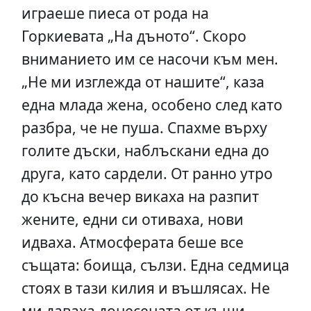
играеше пиеса от рода на
Горкиевата „На дъното“. Скоро
вниманието им се насочи към мен.
„Не ми изглежда от нашите“, каза
една млада жена, особено след като
разбра, че не пуша. Спахме върху
голите дъски, наблъскани една до
друга, като сардели. От ранно утро
до късна вечер викаха на разпит
жените, едни си отиваха, нови
идваха. Атмосферата беше все
същата: боища, сълзи. Една седмица
стоях в тази килия и въшлясах. Не
ми даваха донесената от къщи