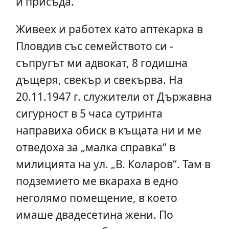
и присъда.
Живеех и работех като аптекарка в
Пловдив със семейството си -
съпругът ми адвокат, 8 годишна
дъщеря, свекър и свекърва. На
20.11.1947 г. служители от Държавна
сигурност в 5 часа сутринта
направиха обиск в къщата ни и ме
отведоха за „малка справка“ в
милицията на ул. „В. Коларов“. Там в
подземието ме вкараха в едно
неголямо помещение, в което
имаше двадесетина жени. По