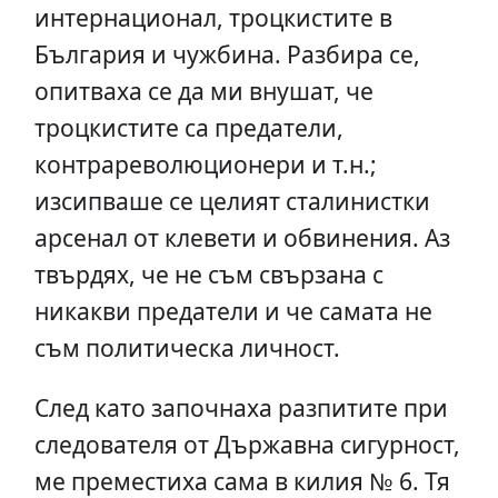
интернационал, троцкистите в
България и чужбина. Разбира се,
опитваха се да ми внушат, че
троцкистите са предатели,
контрареволюционери и т.н.;
изсипваше се целият сталинистки
арсенал от клевети и обвинения. Аз
твърдях, че не съм свързана с
никакви предатели и че самата не
съм политическа личност.
След като започнаха разпитите при
следователя от Държавна сигурност,
ме преместиха сама в килия № 6. Тя