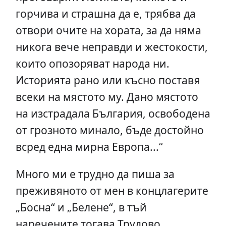
горчива и страшна да е, трябва да
отвори очите на хората, за да няма
никога вече неправди и жестокости,
които опозоряват народа ни.
Историята рано или късно поставя
всеки на мястото му. Дано мястото
на изстрадала България, освободена
от грозното минало, бъде достойно
всред една мирна Европа...“
Много ми е трудно да пиша за
преживяното от мен в концлагерите
„Босна“ и „Белене“, в тъй
наречените тогава Трудово