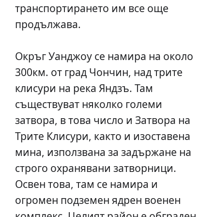
транспортирането им все още
продължава.
Окръг Уанджоу се намира на около
300км. от град Чончин, над трите
клисури на река Яндзъ. Там
съществуват няколко големи
затвора, в това число и Затвора на
Трите Клисури, както и изоставена
мина, използвана за задържане на
строго охранявани затворници.
Освен това, там се намира и
огромен подземен ядрен военен
комплекс. Целият район е обграден