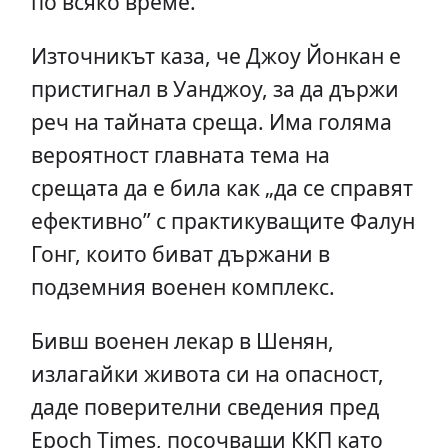
по всяко време.
Източникът каза, че Джоу Йонкан е
пристигнал в Уанджоу, за да държи
реч на тайната среща. Има голяма
вероятност главната тема на
срещата да е била как „да се справят
ефективно” с практикуващите Фалун
Гонг, които биват държани в
подземния военен комплекс.
Бивш военен лекар в Шенян,
излагайки живота си на опасност,
даде поверителни сведения пред
Epoch Times, посочващи ККП като