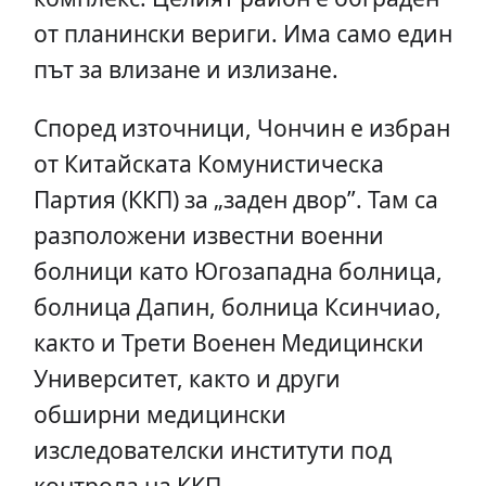
от планински вериги. Има само един
път за влизане и излизане.
Според източници, Чончин е избран
от Китайската Комунистическа
Партия (ККП) за „заден двор”. Там са
разположени известни военни
болници като Югозападна болница,
болница Дапин, болница Ксинчиао,
както и Трети Военен Медицински
Университет, както и други
обширни медицински
изследователски институти под
контрола на ККП.