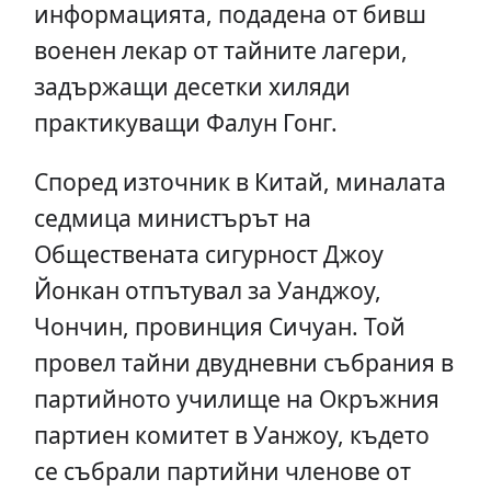
информацията, подадена от бивш
военен лекар от тайните лагери,
задържащи десетки хиляди
практикуващи Фалун Гонг.
Според източник в Китай, миналата
седмица министърът на
Обществената сигурност Джоу
Йонкан отпътувал за Уанджоу,
Чончин, провинция Сичуан. Той
провел тайни двудневни събрания в
партийното училище на Окръжния
партиен комитет в Уанжоу, където
се събрали партийни членове от