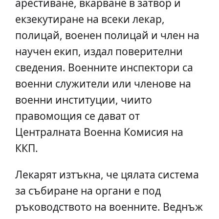
арестиване, вкарване в затвор и
екзекутиране на всеки лекар,
полицай, военен полицай и член на
научен екип, издал поверителни
сведения. Военните инспектори са
военни служители или членове на
военни институции, чиито
правомощия се дават от
Централната Военна Комисия на
ККП.
Лекарят изтъкна, че цялата система
за събиране на органи е под
ръководството на военните. Веднъж