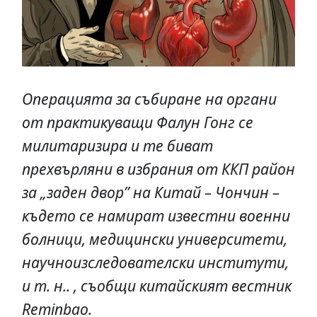
Операцията за събиране на органи
от практикуващи Фалун Гонг се
милитаризира и те биват
прехвърляни в избрания от ККП район
за „заден двор” на Китай – Чончин –
където се намират известни военни
болници, медицински университети,
научноизследователски институти,
и т. н.. , съобщи китайският вестник
Reminbao.