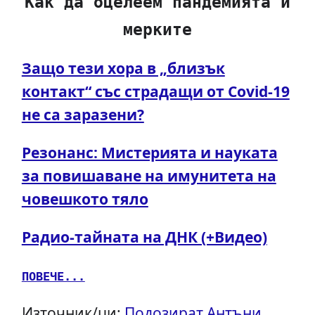
Как да оцелеем пандемията и
мерките
Защо тези хора в „близък
контакт“ със страдащи от Covid-19
не са заразени?
Резонанс: Мистерията и науката
за повишаване на имунитета на
човешкото тяло
Радио-тайната на ДНК (+Видео)
ПОВЕЧЕ...
Източник/ци:
Подозират Антъни