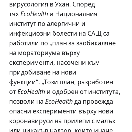
вирусология в Ухан. Според
тях
EcoHealth
и Националният
институт по алергични и
инфекциозни болести на САЩ са
работили по „план за заобикаляне
на мораториума върху
експерименти, насочени към
придобиване на нови
функции“. „Този ​​план, разработен
от
EcoHealth
и одобрен от института,
позволи на
EcoHealth
да провежда
опасни експерименти върху нови
коронавируси на прилепи с малък
или никакъв надзор, които иначе