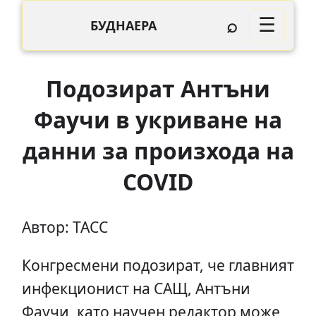
⌕
☰
БУДНАЕРА
Подозират Антъни
Фаучи в укриване на
данни за произхода на
COVID
Автор: ТАСС
Конгресмени подозират, че главният
инфекционист на САЩ, Антъни
Фаучи, като научен редактор може