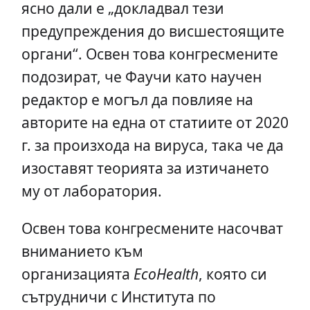
ясно дали е „докладвал тези
предупреждения до висшестоящите
органи“. Освен това конгресмените
подозират, че Фаучи като научен
редактор е могъл да повлияе на
авторите на една от статиите от 2020
г. за произхода на вируса, така че да
изоставят теорията за изтичането
му от лаборатория.
Освен това конгресмените насочват
вниманието към
организацията
EcoHealth
, която си
сътрудничи с Института по