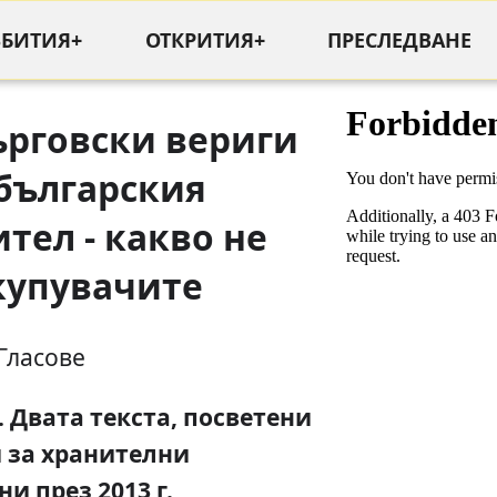
ЪБИТИЯ+
ОТКРИТИЯ+
ПРЕСЛЕДВАНЕ
ърговски вериги
българския
тел - какво не
купувачите
Гласове
. Двата текста, посветени
 за хранителни
и през 2013 г.