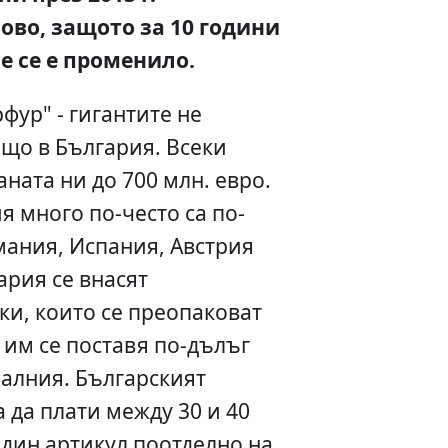
во, защото за 10 години
 се е променило.
рфур" - гигантите не
що в България. Всеки
аната ни до 700 млн. евро.
я много по-често са по-
рмания, Испания, Австрия
ария се внасят
ки, които се преопаковат
 им се поставя по-дълъг
еалния. Българският
 да плати между 30 и 40
един артикул поотделно на