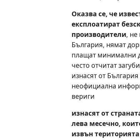
Оказва се, че изве
експлоатират безс
производители
, не
България, нямат дори
плащат минимални д
често отчитат загуби
изнасят от България
неофициална информ
вериги
изнасят от странат
лева месечно,
коит
извън територията 