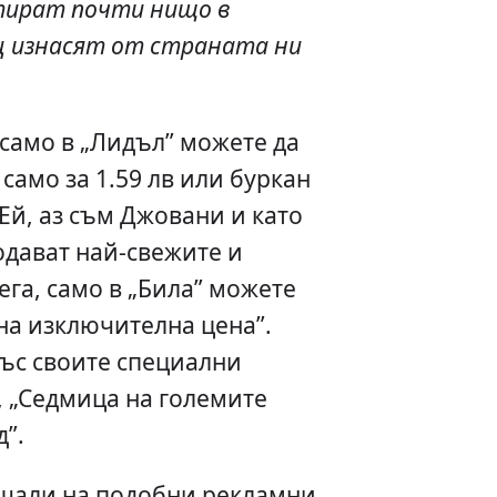
тират почти нищо в
ец изнасят от страната ни
 само в „Лидъл” можете да
 само за 1.59 лв или буркан
„ Ей, аз съм Джовани и като
одават най-свежите и
сега, само в „Била” можете
на изключителна цена”.
със своите специални
 „Седмица на големите
”.
ушали на подобни рекламни