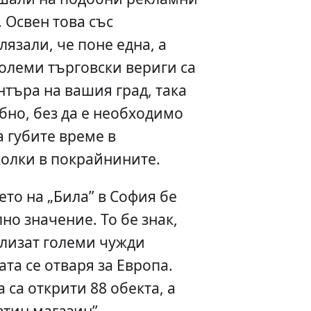
 Освен това със
лязали, че поне една, а
големи търговски вериги са
нтъра на вашия град, така
обно, без да е необходимо
а губите време в
олки в покрайнините.
ето на „Била” в София бе
но значение. То бе знак,
влизат големи чужди
та се отваря за Европа.
а са открити 88 обекта, а
втин магазин”.