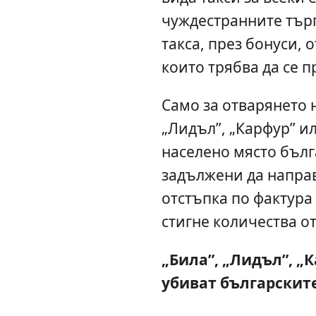
чуждестранните търг
такса, през бонуси, 
които трябва да се п
Само за отварянето н
„Лидъл”, „Карфур” и
населено място бълг
задължени да направ
отстъпка по фактура 
стигне количества от
„Била”, „Лидъл”, „
убиват българскит