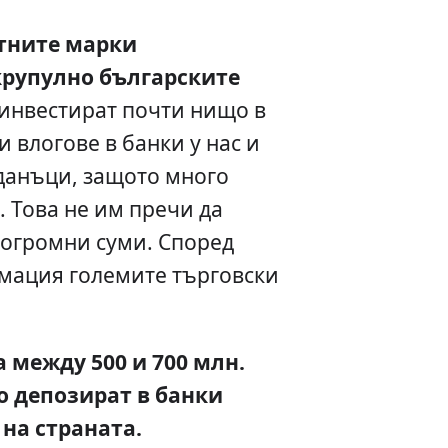
стните марки
крупулно българските
 инвестират почти нищо в
 влогове в банки у нас и
анъци, защото много
. Това не им пречи да
 огромни суми. Според
ация големите търговски
а между 500 и 700 млн.
о депозират в банки
на страната.