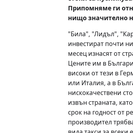
Припомняме ги отно
нищо значително не
"Била", "Лидъл", "Ка
инвестират почти ни
месец изнасят от стр
Цените им в Българи
високи от тези в Ге
или Италия, а в Бълг
нискокачествени сто
извън страната, като
срок на годност от р
производител трябва
вида такси за всеки 