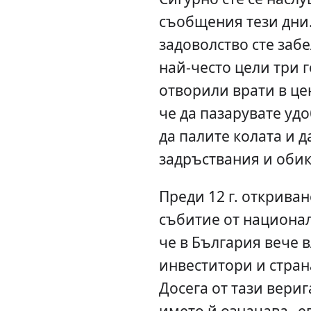
съобщения тези дни.
задоволство сте забе
най-често цели три 
отворили врати в це
че да пазарувате уд
да палите колата и д
задръствания и обик
Преди 12 г. откриван
събитие от национал
че в България вече 
инвеститори и страна
Досега от тази вериг
името й означава „е