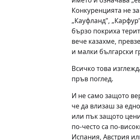
Конкуренцията не за
„Кауфланд”, „Карфур
бързо покриха терит
вече казахме, превз
и малки български г
Всичко това изглежд
пръв поглед.
И не само защото ве
че да влизаш за едно
или пък защото цени
по-често са по-висок
Испания, Австрия ил