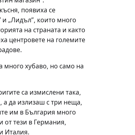
късня, появиха се
” и „Лидъл”, които много
орията на страната и както
еха центровете на големите
радове.
а много хубаво, но само на
ригите са измислени така,
, а да излизаш с три неща,
те им в България много
и от тези в Германия,
и Италия.