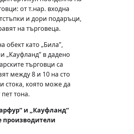
овци: от т.нар. входна
отстъпки и дори подаръци,
равят на търговеца.
а обект като „Била”,
ли „Кауфланд” в дадено
арските търговци са
ят между 8 и 10 на сто
и стока, която може да
 пет тона.
Карфур” и „Кауфланд”
е производители