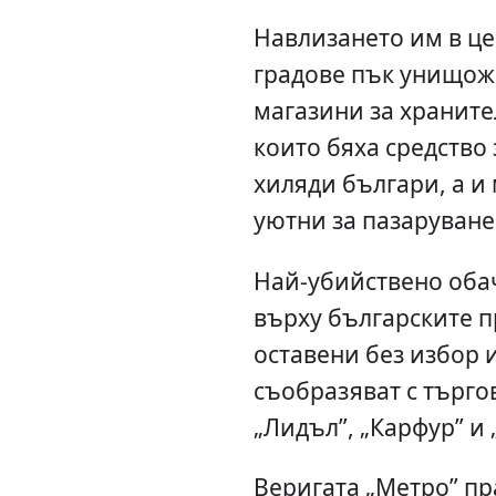
Навлизането им в це
градове пък унищож
магазини за храните
които бяха средство
хиляди българи, а и
уютни за пазаруване
Най-убийствено обач
върху българските п
оставени без избор и
съобразяват с търго
„Лидъл”, „Карфур” и 
Веригата „Метро” пр