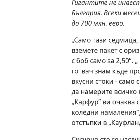
Гигантите не инвес
България. Всеки мес
до 700 млн. евро.
„Само тази седмица,
вземете пакет с ориз
с боб само за 2,50”. 
готвач знам къде пр
вкусни стоки - само 
да намерите всичко 
„Карфур” ви очаква 
коледни намаления”,
отстъпки в „Кауфланд
Сигурно сте се насл