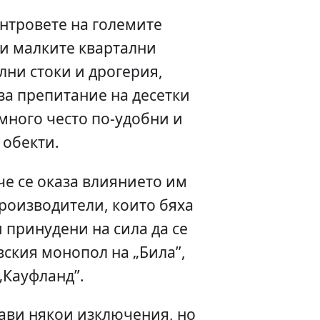
нтровете на големите
и малките квартални
лни стоки и дрогерия,
 за препитание на десетки
 много често по-удобни и
 обекти.
е се оказа влиянието им
роизводители, които бяха
 принудени на сила да се
вския монопол на „Била”,
„Кауфланд”.
ави някои изключения, но