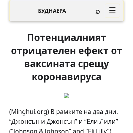
⌕
☰
БУДНАЕРА
Потенциалният
отрицателен ефект от
ваксината срещу
коронавируса
(Minghui.org) В рамките на два дни,
“Джонсън и Джонсън” и “Ели Лили”
(“Johnson & Johnson” and “Eli Lilly”)