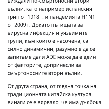
виждали по-смъртоносни втори
вълни, като например испанския
грип от 1918 г. и пандемията H1N1
от 2009 г. Докато пътищата за
вирусна инфекция и уязвимите
групи, към които е насочена, са
силно динамични, разумно е да се
запитаме дали ADE може да е един
от факторите, допринесли за
смъртоносните втори вълни.
От друга страна, от гледна точка на
традиционната китайска култура,
винаги се е вярвало, че има дълбока