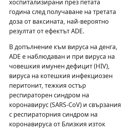
хоспитализирани през петата
година след получаване на третата
доза от ваксината, най-вероятно
резултат от ефектът ADE.
В допълнение към вируса на денга,
ADE е наблюдаван и при вируса на
човешкия имунен дефицит (HIV),
вируса на котешкия инфекциозен
перитонит, тежкия остър
респираторен синдром на
коронавирус (SARS-CoV) и свързания
с респираторния синдром на
коронавируса от Близкия изток