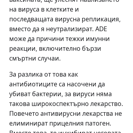
на вируса в клетките и
последващата вирусна репликация,
вместо да я неутрализират. ADE
може да причини тежки имунни
реакции, включително бързи
смъртни случаи.
За разлика от това как
антибиотиците са насочени да
убиват бактерии, за вируси няма
такова широкоспектърно лекарство.
Повечето антивирусни лекарства не
елиминират прицелния патоген.
Вместо това, те инхибират неговата