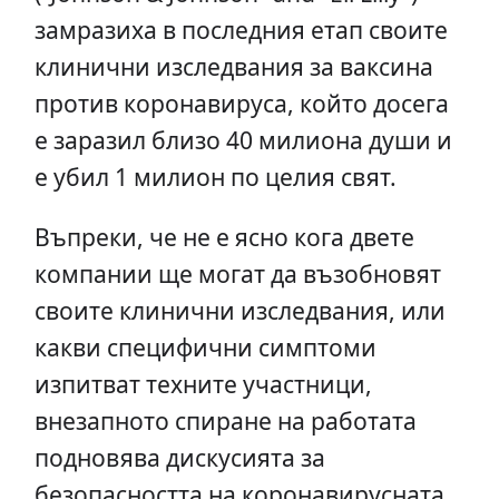
замразиха в последния етап своите
клинични изследвания за ваксина
против коронавируса, който досега
е заразил близо 40 милиона души и
е убил 1 милион по целия свят.
Въпреки, че не е ясно кога двете
компании ще могат да възобновят
своите клинични изследвания, или
какви специфични симптоми
изпитват техните участници,
внезапното спиране на работата
подновява дискусията за
безопасността на коронавирусната