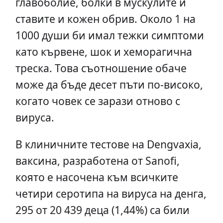
главоболие, болки в мускулите и
ставите и кожен обрив. Около 1 на
1000 души би имал тежки симптоми
като кървене, шок и хеморагична
треска. Това съотношение обаче
може да бъде десет пъти по-високо,
когато човек се зарази отново с
вируса.
В клиничните тестове на Dengvaxia,
ваксина, разработена от Sanofi,
която е насочена към всичките
четири серотипа на вируса на денга,
295 от 20 439 деца (1,44%) са били