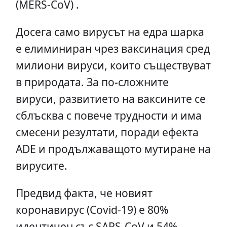
(MERS-CoV) .
Досега само вирусът на едра шарка
е елиминиран чрез ваксинация сред
милиони вируси, които съществуват
в природата. За по-сложните
вируси, развитието на ваксините се
сблъсква с повече трудности и има
смесени резултати, поради ефекта
ADE и продължаващото мутиране на
вирусите.
Предвид факта, че новият
коронавирус (Covid-19) е 80%
идентичен със SARS-CoV и 54%