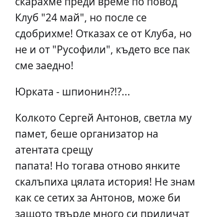
скарахме преди време по повод
Клуб "24 май", но после се
сдобрихме! Отказах се от Клуба, но
не и от "Русофили", където все пак
сме заедно!
Юрката - шпионин?!?...
Колкото Сергей Антонов, светла му
памет, беше организатор на
атентата срещу
папата! Но тогава отново янките
скалъпиха цялата история! Не знам
как се сетих за Антонов, може би
защото твърде много си приличат