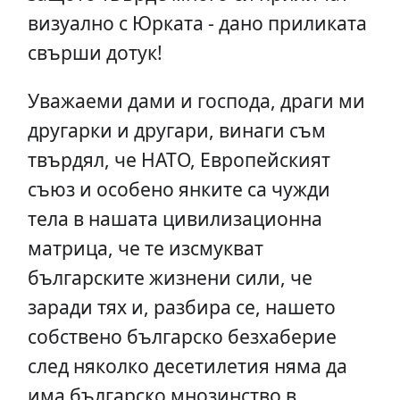
визуално с Юрката - дано приликата
свърши дотук!
Уважаеми дами и господа, драги ми
другарки и другари, винаги съм
твърдял, че НАТО, Европейският
съюз и особено янките са чужди
тела в нашата цивилизационна
матрица, че те изсмукват
българските жизнени сили, че
заради тях и, разбира се, нашето
собствено българско безхаберие
след няколко десетилетия няма да
има българско мнозинство в