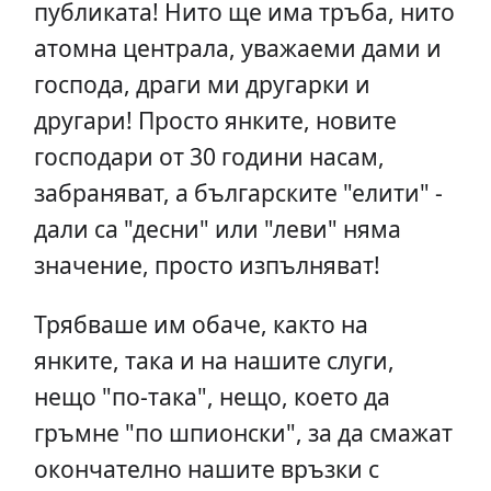
публиката! Нито ще има тръба, нито
атомна централа, уважаеми дами и
господа, драги ми другарки и
другари! Просто янките, новите
господари от 30 години насам,
забраняват, а българските "елити" -
дали са "десни" или "леви" няма
значение, просто изпълняват!
Трябваше им обаче, както на
янките, така и на нашите слуги,
нещо "по-така", нещо, което да
гръмне "по шпионски", за да смажат
окончателно нашите връзки с