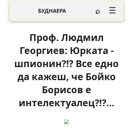
⌕
☰
БУДНАЕРА
Проф. Людмил
Георгиев: Юрката -
шпионин?!? Все едно
да кажеш, че Бойко
Борисов е
интелектуалец?!?...