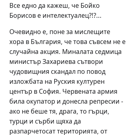
Все едно да кажеш, че Бойко
Борисов е интелектуалец?!?...
Очевидно е, поне за мислещите
хора в България, че това съвсем не е
случайна акция. Миналата седмица
министър Захариева сътвори
чудовищния скандал по повод
изложбата на Руския културен
център в София. Червената армия
била окупатор и донесла репресии -
ако не беше тя, драга, то гърци,
турци и сърби щяха да
разпарчетосат територията, от