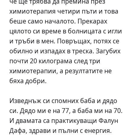
че ще трябва да премина през
химиотерапия четири пъти и това
беше само началото. Прекарах
цялото си време в болницата с игли
и тръби в мен. Повръщах, потях се
обилно и изпадах в треска. Загубих
почти 20 килограма след три
химиотерапии, а резултатите не
бяха добри.
Изведнъж си спомних баба и дядо
си. Дядо ми е на 77, а баба ми на 70.
И двамата са практикуващи Фалун
Дафа, здрави и пълни с енергия.