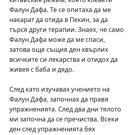
Фалун Дафа. Те се опитаха да ме
накарат да отида в Пекин, за да
търся други терапии. Знаех, че само
Фалун Дафа може да ме спаси,
затова още същия ден хвърлих
всичките си лекарства и отидох да
живея с баба и дядо.
След като изучавах учението на
Фалун Дафа, започнах да правя
упражненията. След два дни тялото
ми започна да се пречиства. Всеки
ден след упражненията бях