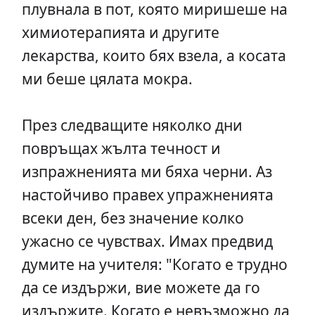
плувнала в пот, която миришеше на
химиотерапията и другите
лекарства, които бях взела, а косата
ми беше цялата мокра.
През следващите няколко дни
повръщах жълта течност и
изпражненията ми бяха черни. Аз
настойчиво правех упражненията
всеки ден, без значение колко
ужасно се чувствах. Имах предвид
думите на учителя: "Когато е трудно
да се издържи, вие можете да го
издържите. Когато е невъзможно да