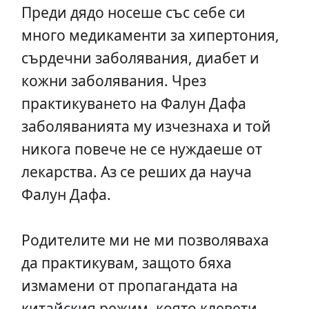
Преди дядо носеше със себе си
много медикаменти за хипертония,
сърдечни заболявания, диабет и
кожни заболявания. Чрез
практикуването на Фалун Дафа
заболяванията му изчезнаха и той
никога повече не се нуждаеше от
лекарства. Аз се реших да науча
Фалун Дафа.
Родителите ми не ми позволяваха
да практикувам, защото бяха
измамени от пропагандата на
китайския режим, която клевети