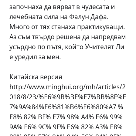
започнаха да вярват в чудесата и
лечебната сила на Фалун Дафа.
Много от тях станаха практикуващи.
Аз съм твърдо решена да напредвам
усърдно по пътя, който Учителят Ли
е уредил за мен.
Китайска версия
http://www.minghui.org/mh/articles/2
018/8/23/%E6%9B%BE%E7%BB%8F%E
7%9A%84%E6%81%B6%E6%80%A7 %
E8% 82% BF% E7% 98% A4% Е6% 99%
9А% Е6% 9С% 9F% Е6% 82% A3% E8%