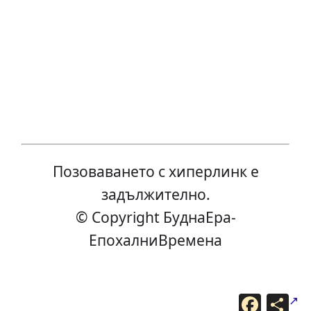
Позоваването с хиперлинк е
задължително.
© Copyright БуднаEра-
ЕпохалниВремена
F
С
a
п