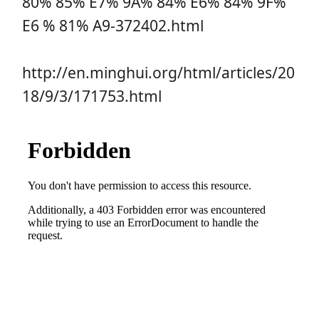
80% 85% E7% 9А% 84% Е6% 84% 9F%
Е6 % 81% A9-372402.html
http://en.minghui.org/html/articles/20
18/9/3/171753.html