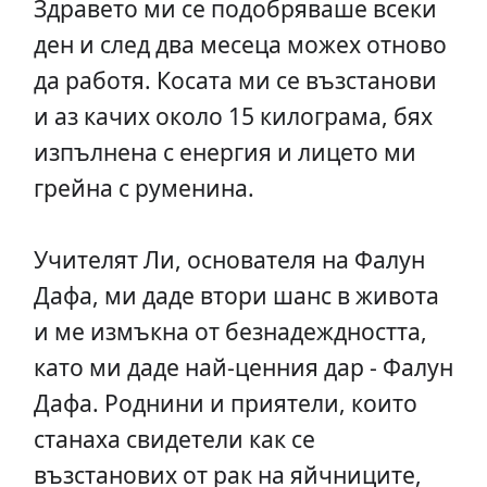
Здравето ми се подобряваше всеки
ден и след два месеца можех отново
да работя. Косата ми се възстанови
и аз качих около 15 килограма, бях
изпълнена с енергия и лицето ми
грейна с руменина.
Учителят Ли, основателя на Фалун
Дафа, ми даде втори шанс в живота
и ме измъкна от безнадеждността,
като ми даде най-ценния дар - Фалун
Дафа. Роднини и приятели, които
станаха свидетели как се
възстанових от рак на яйчниците,