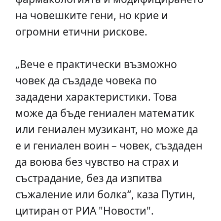
на човешките гени, но крие и
огромни етични рискове.
„Вече е практически възможно
човек да създаде човека по
зададени характеристики. Това
може да бъде гениален математик
или гениален музикант, но може да
е и гениален воин – човек, създаден
да воюва без чувство на страх и
състрадание, без да изпитва
съжаление или болка“, каза Путин,
цитиран от РИА "Новости".