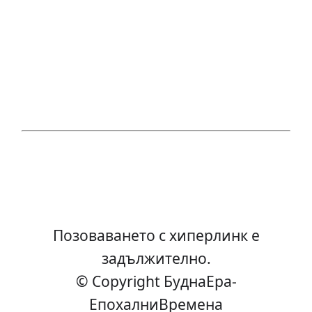
Позоваването с хиперлинк е
задължително.
© Copyright БуднаEра-
ЕпохалниВремена