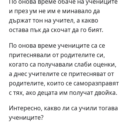
По онова време обаче на учениците
и през ум не им е минавало да
държат тон на учител, а какво
остава пък да скочат да го бият.
По онова време учениците са се
притеснявали от родителите си,
когато са получавали слаби оценки,
а днес учителите се притесняват от
родителите, които се саморазправят
с тях, ако децата им получат двойка.
Интересно, какво ли са учили тогава
учениците?