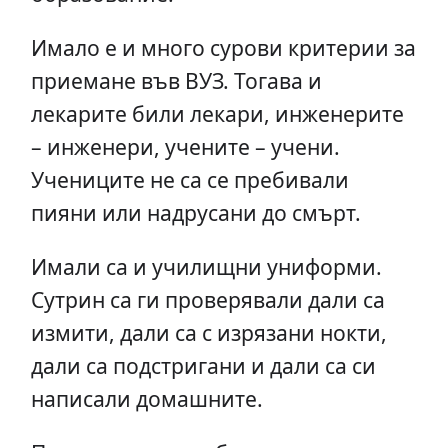
Имало е и много сурови критерии за
приемане във ВУЗ. Тогава и
лекарите били лекари, инженерите
– инженери, учените – учени.
Учениците не са се пребивали
пияни или надрусани до смърт.
Имали са и училищни униформи.
Сутрин са ги проверявали дали са
измити, дали са с изрязани нокти,
дали са подстригани и дали са си
написали домашните.