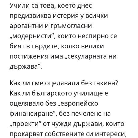
Учили са това, което днес
предизвиква истерия у всички
арогантни и гръмогласни
„модернисти“, които неспирно се
бият в гърдите, колко велики
постижения има „секуларната ни
държава“.
Как ли сме оцелявали без такива?
Как ли българското училище е
оцелявало без „европейско
финансиране“, без печелене на
„проекти“ от чужди държави, които
прокарват собствените си интереси,