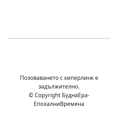
Позоваването с хиперлинк е
задължително.
© Copyright БуднаEра-
ЕпохалниВремена