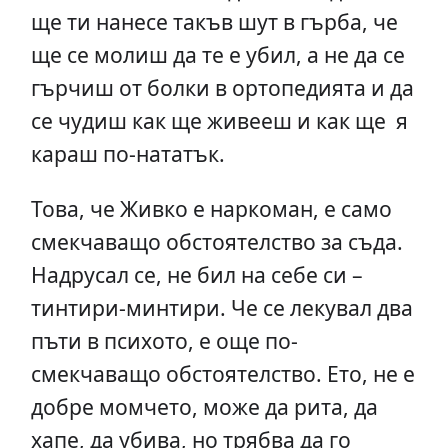
ще ти нанесе такъв шут в гърба, че
ще се молиш да те е убил, а не да се
гърчиш от болки в ортопедията и да
се чудиш как ще живееш и как ще я
караш по-нататък.
Това, че Живко е наркоман, е само
смекчаващо обстоятелство за съда.
Надрусал се, не бил на себе си –
тинтири-минтири. Че се лекувал два
пъти в психото, е още по-
смекчаващо обстоятелство. Ето, не е
добре момчето, може да рита, да
хапе, да убива, но трябва да го