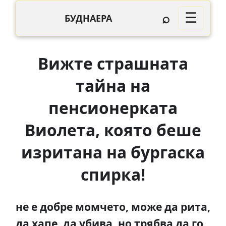
⌕
☰
БУДНАЕРА
Вижте страшната
тайна на
пенсионерката
Виолета, която беше
изритана на бургаска
спирка!
не е добре момчето, може да рита,
да хапе, да убива, но трябва да го