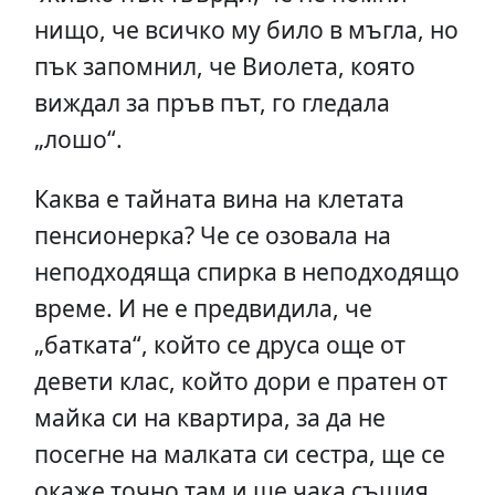
нищо, че всичко му било в мъгла, но
пък запомнил, че Виолета, която
виждал за пръв път, го гледала
„лошо“.
Каква е тайната вина на клетата
пенсионерка? Че се озовала на
неподходяща спирка в неподходящо
време. И не е предвидила, че
„батката“, който се друса още от
девети клас, който дори е пратен от
майка си на квартира, за да не
посегне на малката си сестра, ще се
окаже точно там и ще чака същия