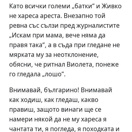
Като всички големи „батки“ и Живко
не хареса ареста. Внезапно той
ревна със сълзи пред журналистите
„Искам при мама, вече няма да
правя така“, а в съда при гледане не
мярката му за неотклонение,
обясни, че ритнал Виолета, понеже
го гледала „лошо“.
Внимавай, българино! Внимавай
как ходиш, как гледаш, какво
правиш, защото винаги ще се
намери някой да не му хареса я
чантата ти, я погледа, я походката и