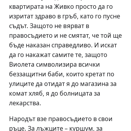
квартирата на Живко просто да го
изритат здраво в гръб, като го пусне
съдът. Защото не вярват в
правосъдието и не смятат, че той ще
бъде наказан справедливо. И искат
да го накажат самите те, защото
Виолета символизира всички
беззащитни баби, които кретат по
улиците да отидат я до магазина за
комат хляб, я до болницата за
лекарства.
Народът взе правосъдието в свои
ръце. За лъжците – куршум, за