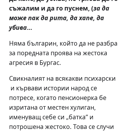
съжалим и да го пуснем, (
за да
може пак да рита, да хапе, да
убива
...
Няма българин, който да не разбра
за поредната проява на жестока
агресия в Бургас.
Свикналият на всякакви психарски
и кървави истории народ се
потресе, когато пенсионерка бе
изритана от местен хулиган,
именуващ себе си „батка“ и
потрошена жестоко. Това се случи