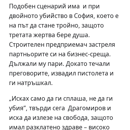
Подобен сценарий има и при
двойното убийство в София, което е
на път да стане тройно, защото
третата жертва бере душа.
Строителен предприемач застреля
партньорите си на бизнес-среща.
Дължали му пари. Докато течали
преговорите, извадил пистолета и
ги натръшкал.
„Исках само да ги сплаша, не да ги
убия“, твърди сега Драгомиров и
иска да излезе на свобода, защото
имал разклатено здраве – високо