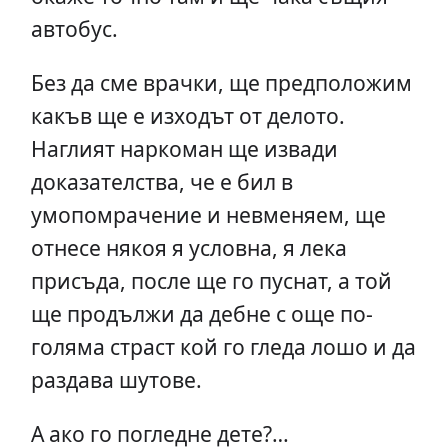
автобус.
Без да сме врачки, ще предположим
какъв ще е изходът от делото.
Наглият наркоман ще извади
доказателства, че е бил в
умопомрачение и невменяем, ще
отнесе някоя я условна, я лека
присъда, после ще го пуснат, а той
ще продължи да дебне с още по-
голяма страст кой го гледа лошо и да
раздава шутове.
А ако го погледне дете?…