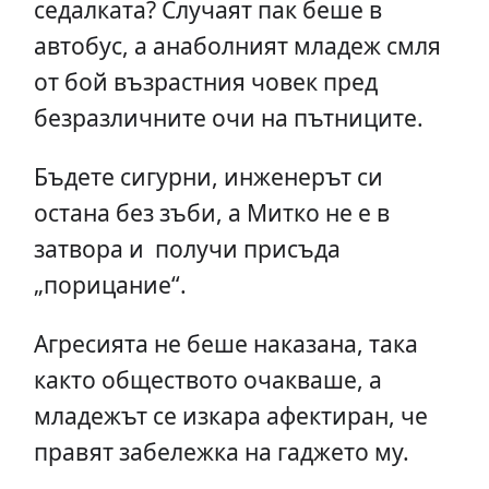
седалката? Случаят пак беше в
автобус, а анаболният младеж смля
от бой възрастния човек пред
безразличните очи на пътниците.
Бъдете сигурни, инженерът си
остана без зъби, а Митко не е в
затвора и получи присъда
„порицание“.
Агресията не беше наказана, така
както обществото очакваше, а
младежът се изкара афектиран, че
правят забележка на гаджето му.