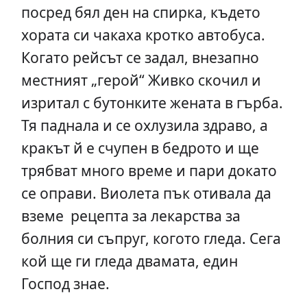
посред бял ден на спирка, където
хората си чакаха кротко автобуса.
Когато рейсът се задал, внезапно
местният „герой“ Живко скочил и
изритал с бутонките жената в гърба.
Тя паднала и се охлузила здраво, а
кракът й е счупен в бедрото и ще
трябват много време и пари докато
се оправи. Виолета пък отивала да
вземе рецепта за лекарства за
болния си съпруг, когото гледа. Сега
кой ще ги гледа двамата, един
Господ знае.