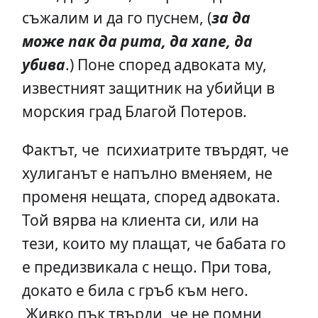
съжалим и да го пуснем, (
за да
може пак да рита, да хапе, да
убива
.) Поне според адвоката му,
известният защитник на убийци в
морския град Благой Потеров.
Фактът, че психиатрите твърдят, че
хулиганът е напълно вменяем, не
променя нещата, според адвоката.
Той вярва на клиента си, или на
тези, които му плащат, че бабата го
е предизвикала с нещо. При това,
докато е била с гръб към него.
Живко пък твърди, че не помни