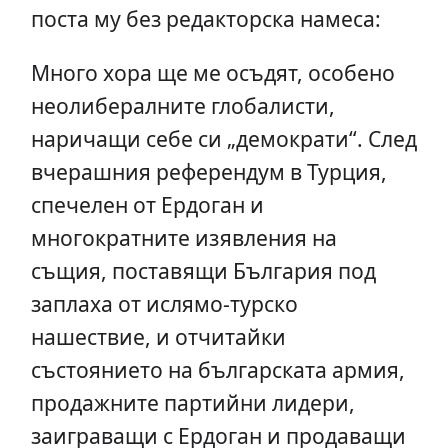
поста му без редакторска намеса:
Много хора ще ме осъдят, особено
неолибералните глобалисти,
наричащи себе си „демократи“. След
вчерашния референдум в Турция,
спечелен от Ердоган и
многократните изявления на
същия, поставящи България под
заплаха от ислямо-турско
нашествие, и отчитайки
състоянието на българската армия,
продажните партийни лидери,
заиграващи с Ердоган и продаващи