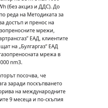
h (без акциз и ДДС). До
по реда на Методиката за
за достъп и пренос на
азопреносните мрежи,
артрансгаз” ЕАД, клиентите
аплащат на „Булгаргаз“ ЕАД
 газопреносната мрежа в
1000 nm3.
аторът посочва, че
ага заради поскъпването
горива на международните
ите 9 месеца и по-скъпия