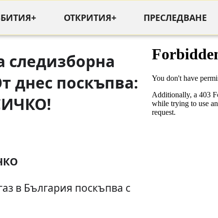
ЪБИТИЯ+
ОТКРИТИЯ+
ПРЕСЛЕДВАНЕ
а следизборна
От днес поскъпва:
СИЧКО!
ЧКО
газ в България поскъпва с