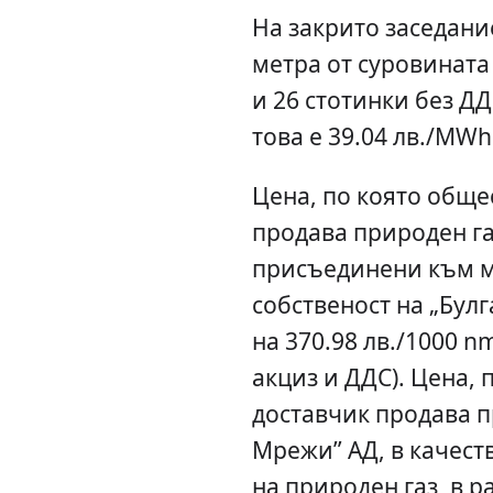
На закрито заседани
метра от суровината 
и 26 стотинки без ДД
това е 39.04 лв./MWh
Цена, по която обще
продава природен га
присъединени към м
собственост на „Булг
на 370.98 лв./1000 n
акциз и ДДС). Цена,
доставчик продава п
Мрежи” АД, в качест
на природен газ, в р