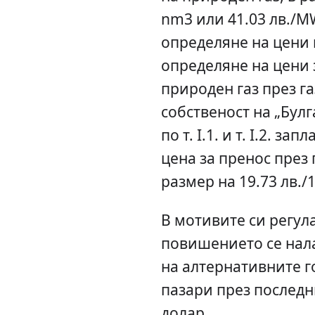
nm3 или 41.03 лв./MW
определяне на цени 
определяне на цени 
природен газ през г
собственост на „Булг
по т. I.1. и т. I.2. з
цена за пренос през
размер на 19.73 лв./
В мотивите си регул
повишението се нал
на алтернативните 
пазари през последн
долар.