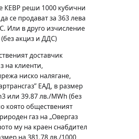
е КЕВР реши 1000 кубични
да се продават за 363 лева
С. Или в друго изчисление
 (без акциз и ДДС)
ственият доставчик
з на клиенти,
режа ниско налягане,
артрансгаз” ЕАД, в размер
m3 или 39.87 лв./MWh (без
 по която общественият
рироден газ на „Овергаз
вото му на краен снабдител
азмер на 381.78 лв./1000