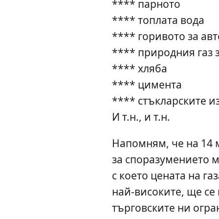
**** парното
**** топлата вода
**** горивото за ав
**** природния газ 
**** хляба
**** цимента
**** стъкларските и
И т.н., и т.н.
Напомням, че на 14
за споразумението м
с което цената на газ
най-високите, ще се
търговските ни огра