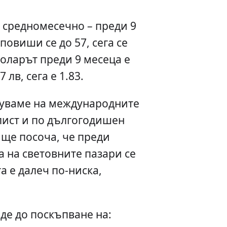
а средномесечно – преди 9
 повиши се до 57, сега се
Доларът преди 9 месеца е
 лв, сега е 1.83.
руваме на международните
лист и по дългогодишен
 ще посоча, че преди
а на световните пазари се
га е далеч по-ниска,
де до поскъпване на: