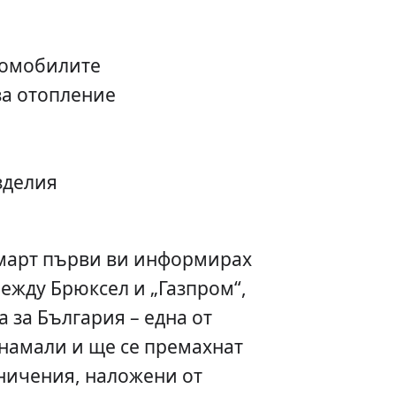
томобилите
за отопление
зделия
 март първи ви информирах
ежду Брюксел и „Газпром“,
а за България – една от
 намали и ще се премахнат
ничения, наложени от