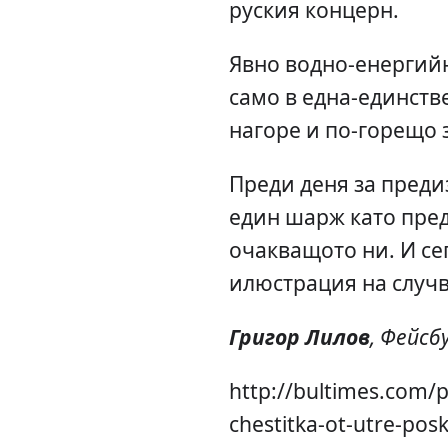
руския концерн.
Явно водно-енергийн
само в една-единстве
нагоре и по-горещо 
Преди деня за преди
един шарж като пре
очакващото ни. И се
илюстрация на случв
Григор Лилов
, Фейсб
http://bultimes.com/
chestitka-ot-utre-pos