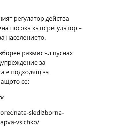
ият регулатор действа
на посока като регулатор –
за населението.
зборен размисъл пуснах
дупреждение за
га е подходящ за
ащото се:
ук
porednata-sledizborna-
kapva-vsichko/