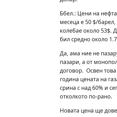
Ббел.: Цени на нефт
месеца е 50 $/барел,
колебае около 53$. 
бил средно около 1.77
Да, ама ние не паза
пазари, а от монопо
договор. Освен това
година цената на газ
срина с над 60% и се
отколкото по-рано.
Новата цена ще дове