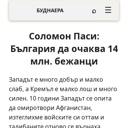
⌕
☰
БУДНАЕРА
Соломон Паси:
България да очаква 14
млн. бежанци
Западът е много добър и малко
слаб, а Кремъл е малко лош и много
силен. 10 години Западът се опита
да омиротвори Афганистан,
изтеглихме войските си оттам и
талибаните отново се върнаха.