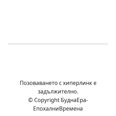
Позоваването с хиперлинк е
задължително.
© Copyright БуднаEра-
ЕпохалниВремена