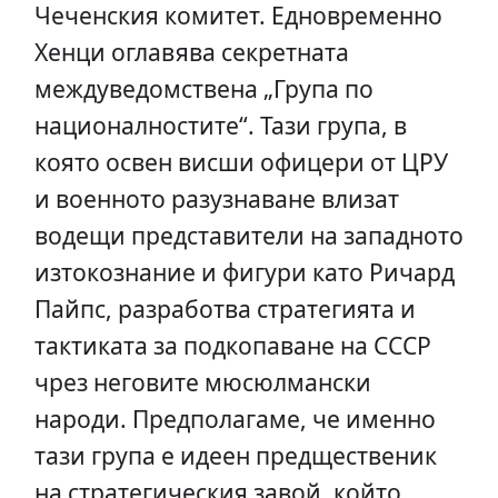
Чеченския комитет. Едновременно
Хенци оглавява секретната
междуведомствена „Група по
националностите“. Тази група, в
която освен висши офицери от ЦРУ
и военното разузнаване влизат
водещи представители на западното
изтокознание и фигури като Ричард
Пайпс, разработва стратегията и
тактиката за подкопаване на СССР
чрез неговите мюсюлмански
народи. Предполагаме, че именно
тази група е идеен предщественик
на стратегическия завой, който