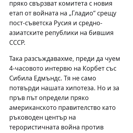
пряко свързват комитета с новия
етап от войната на „Гладио“ срещу
пост-съветска Русия и средно-
азиатските републики на бившия
СССР.
Така разсъждавахме, преди да чуем
4-часовото интервю на Корбет със
Сибила Едмъндс. Тя не само
потвърди нашата хипотеза. Но и за
пръв път определи пряко
американското правителство като
ръководен център на
терористичната война против