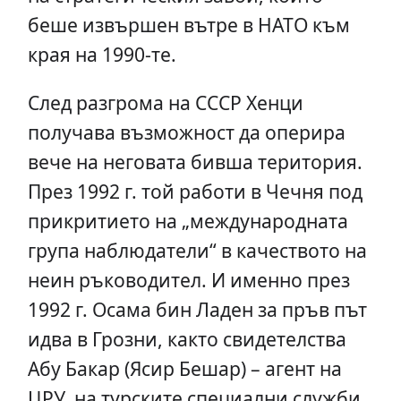
беше извършен вътре в НАТО към
края на 1990-те.
След разгрома на СССР Хенци
получава възможност да оперира
вече на неговата бивша територия.
През 1992 г. той работи в Чечня под
прикритието на „международната
група наблюдатели“ в качеството на
неин ръководител. И именно през
1992 г. Осама бин Ладен за пръв път
идва в Грозни, както свидетелства
Абу Бакар (Ясир Бешар) – агент на
ЦРУ, на турските специални служби