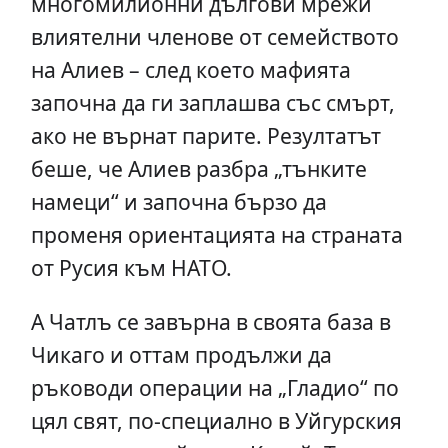
многомилионни дългови мрежи
влиятелни членове от семейството
на Алиев – след което мафията
започна да ги заплашва със смърт,
ако не върнат парите. Резултатът
беше, че Алиев разбра „тънките
намеци“ и започна бързо да
променя ориентацията на страната
от Русия към НАТО.
А Чатлъ се завърна в своята база в
Чикаго и оттам продължи да
ръководи операции на „Гладио“ по
цял свят, по-специално в Уйгурския