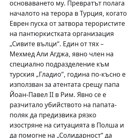
основаването му. Превратът полага
началото на терора в Турция, когато
Еврен пуска от затвора терористите
на пантюркистката организация
„Сивите вълци“. Един от тях –
Мехмед Али Агджа, явно член на
специално подразделение към
турския „Гладио“, година по-късно е
използван за атентата срещу папа
Йоан-Павел ІІ в Рим. Явно се е
разчитало убийството на папата-
поляк да предизвика рязко
изостряне на ситуацията в Полша и
да помогне на „Солидарност“ да