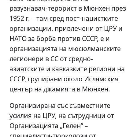
разузнавач-терорист в Мюнхен през
1952 г. – там сред пост-нацистките
организации, привлечени от ЦРУ и
НАТО за борба против СССР, е и
организацията на мюсюлманските
легионери в СС от средно-
азиатските и кавказките региони на
СССР, групирани около Ислямския
център на джамията в Мюнхен.
Организирана със съвместните
усилия на ЦРУ, на сътрудници от
Организацията „Гелен“ –
специалисти-тюрколози от