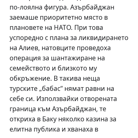
по-лоялна фигура. Азърбайджан
заемаше приоритетно място в
плановете на НАТО. При това
успоредно с плана за ликвидирането
на Алиев, натовците проведоха
операция за шантажиране на
семейството и близкото му
обкръжение. В такива неща
турските „бабас“ нямат равни на
себе си. Използвайки отворената
граница към Азърбайджан, те
откриха в Баку няколко казина за
елитна публика и хванаха в