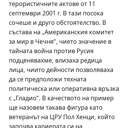
терористичните актове от 11
септември 2001 г. В тази посока
сочеше и друго обстоятелство. В
състава на „Американския комитет
за мир в Чечня“, чието значение в
тайната война против Русия
подценявахме, влизаха редица
лица, чиито дейности позволяваха
да се предположи тяхната
политическа или оперативна връзка
с „Гладио“. В качеството на пример
ще назовем такава фигура като
ветеранът на ЦРУ Пол Хенци, който
започва кариерата си на