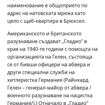
наименование е общоприето по
адрес на натовската мрежа като
цяло с щаб-квартира в Брюксел.
Американското и британското
разузнаване създават „Гладио“ в
края на 1940-те години с помощта на
организацията на Гелен, състояща
се от бивши офицери на абвера и
други специални служби на
хитлеристка Германия (Райнхард
Гелен – генерал-майор от абвера /
военното разузнаване на нацистка
Германия/).) Отначало в „Гладио“