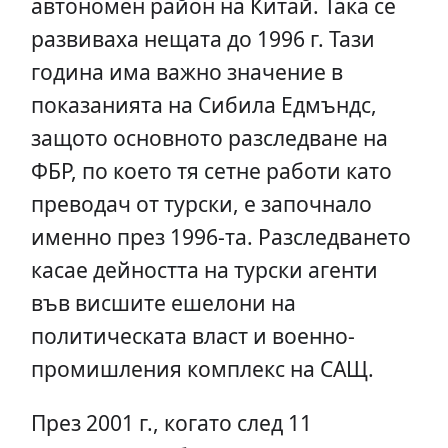
автономен район на Китай. Така се
развиваха нещата до 1996 г. Тази
година има важно значение в
показанията на Сибила Едмъндс,
защото основното разследване на
ФБР, по което тя сетне работи като
преводач от турски, е започнало
именно през 1996-та. Разследването
касае дейността на турски агенти
във висшите ешелони на
политическата власт и военно-
промишления комплекс на САЩ.
През 2001 г., когато след 11