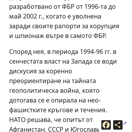
разработвано от ФБР от 1996-та до
май 2002 г., когато е уволнена
заради своите рапорти за корупция
и шпионаж вътре в самото ФБР.
Според нея, в периода 1994-96 гг. в
сенчестата власт на Запада се води
дискусия за коренно
преориентиране на тайната
геополитическа война, която
дотогава се е опирала на нео-
фашистките кръгове и течения.
НАТО решава, че опитът от
F
С
a
п
Афганистан, СССР и Югославия
c
о