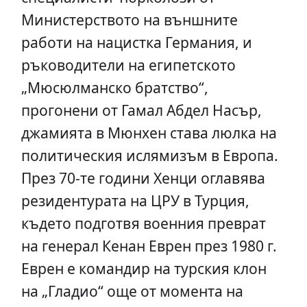
Министерството на външните
работи на нацистка Германия, и
ръководители на египетското
„Мюсюлманско братство“,
прогонени от Гамал Абдел Насър,
джамията в Мюнхен става люлка на
политическия ислямизъм в Европа.
През 70-те години Хенци оглавява
резидентурата на ЦРУ в Турция,
където подготвя военния преврат
на генерал Кенан Еврен през 1980 г.
Еврен е командир на турския клон
на „Гладио“ още от момента на