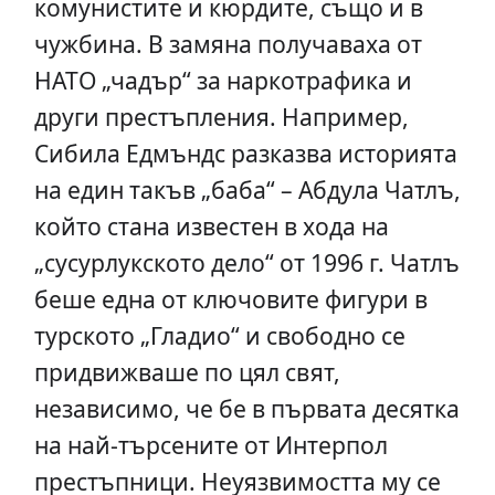
комунистите и кюрдите, също и в
чужбина. В замяна получаваха от
НАТО „чадър“ за наркотрафика и
други престъпления. Например,
Сибила Едмъндс разказва историята
на един такъв „баба“ – Абдула Чатлъ,
който стана известен в хода на
„сусурлукското дело“ от 1996 г. Чатлъ
беше една от ключовите фигури в
турското „Гладио“ и свободно се
придвижваше по цял свят,
независимо, че бе в първата десятка
на най-търсените от Интерпол
престъпници. Неуязвимостта му се