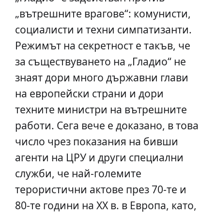
„вътрешните врагове“: комунисти,
социалисти и техни симпатизанти.
Режимът на секретност е такъв, че
за съществуването на „Гладио“ не
знаят дори много държавни глави
на европейски страни и дори
техните министри на вътрешните
работи. Сега вече е доказано, в това
число чрез показания на бивши
агенти на ЦРУ и други специални
служби, че най-големите
терористични актове през 70-те и
80-те години на ХХ в. в Европа, като,