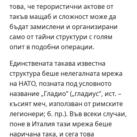
това, че терористични актове от
такъв мащаб и сложност може да
бъдат замислени и организирани
само от тайни структури с голям
опит в подобни операции.
Единствената такава известна
структура беше нелегалната мрежа
на НАТО, позната под условното
название „Гладио“ („гладиус“, ист. –
късият меч, използван от римските
легионери; б. пр.). Във всеки случаи,
поне в Италия тази мрежа беше
наричана така, и сега това