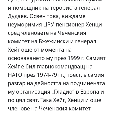
и помощник на терориста генерал
Дудаев. Освен това, виждаме
неуморимия ЦРУ-пенсионер Хенци
сред членовете на Чеченския
комитет на Бжежински и генерал
Хейг още от момента на
основаването му през 1999 г. Самият
Хейг е бил главнокомандващ на
НАТО през 1974-79 гг., тоест, в самия
разгар на дейността на подчинената
му организация „Гладио“ в Европа и
по цял свят. Така Хейг, Хенци и още
членове на Чеченския комитет