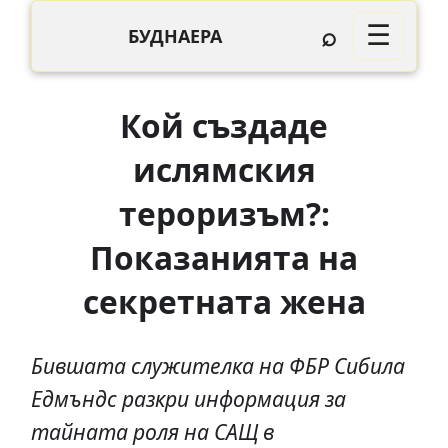
⌕
☰
БУДНАЕРА
Кой създаде
ислямския
тероризъм?:
Показанията на
секретната жена
Бившата служителка на ФБР Сибила
Едмъндс разкри информация за
тайната роля на САЩ в