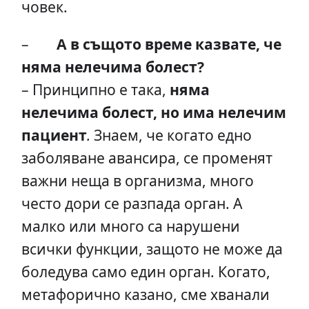
човек.
–
А в същото време казвате, че
няма нелечима болест?
– Принципно е така,
няма
нелечима болест, но има нелечим
пациент
.
Знаем, че когато едно
заболяване авансира, се променят
важни неща в организма, много
често дори се разпада орган. А
малко или много са нарушени
всички функции, защото не може да
боледува само един орган. Когато,
метафорично казано, сме хванали