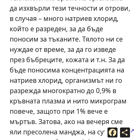
да изхвърли тези течности и отрови,
в случая – много натриев хлорид,
който е разреден, за да бъде
поносим за тъканите. Тялото ни се
нуждае от време, за да го изведе
през бъбреците, кожата и т.н. За да
бъде поносима концентрацията на
натриев хлорид, организмът ни го
разрежда многократно до 0,9% в
кръвната плазма и нито микрограм
повече, защото при 1% вече е
мъртъв. Затова, ако на вечеря сме
F
С
яли пресолена манджа, на сутринта
a
п
c
о