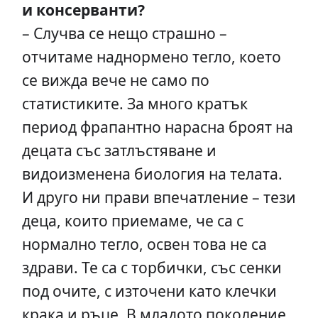
и консерванти?
– Случва се нещо страшно –
отчитаме наднормено тегло, което
се вижда вече не само по
статистиките. За много кратък
период фрапантно нарасна броят на
децата със затлъстяване и
видоизменена биология на телата.
И друго ни прави впечатление – тези
деца, които приемаме, че са с
нормално тегло, освен това не са
здрави. Те са с торбички, със сенки
под очите, с източени като клечки
крака и ръце. В младото поколение