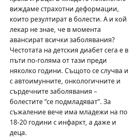
виждаме страхотни деформации,
които резултират в болести. А и кой
лекар не знае, че в момента
авансират всички заболявания?
Честотата на детския диабет сега е в
пъти по-голяма от тази преди
няколко години. Същото се случва и
с автоимунните, онкологичните и
сърдечните заболявания –
болестите “се подмладяват“. За
съжаление вече има младежи на по
18-20 години с инфаркт, а даже и
деца.