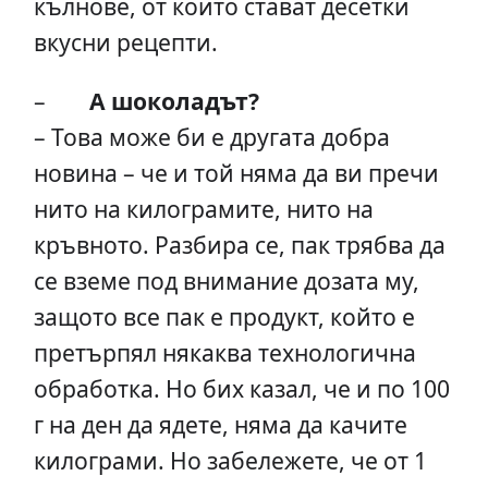
кълнове, от които стават десетки
вкусни рецепти.
–
А шоколадът?
– Това може би е другата добра
новина – че и той няма да ви пречи
нито на килограмите, нито на
кръвното. Разбира се, пак трябва да
се вземе под внимание дозата му,
защото все пак е продукт, който е
претърпял някаква технологична
обработка. Но бих казал, че и по 100
г на ден да ядете, няма да качите
килограми. Но забележете, че от 1