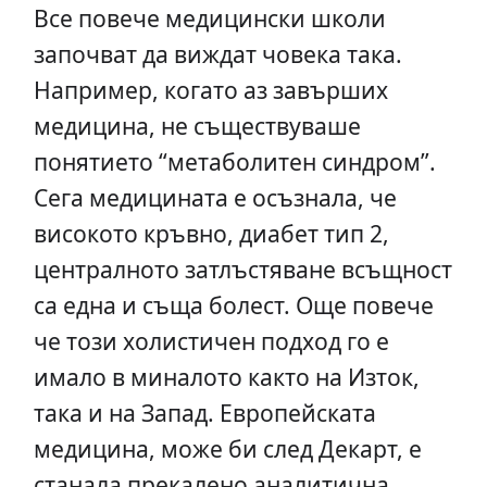
Все повече медицински школи
започват да виждат човека така.
Например, когато аз завърших
медицина, не съществуваше
понятието “метаболитен синдром”.
Сега медицината е осъзнала, че
високото кръвно, диабет тип 2,
централното затлъстяване всъщност
са една и съща болест. Още повече
че този холистичен подход го е
имало в миналото както на Изток,
така и на Запад. Европейската
медицина, може би след Декарт, е
станала прекалено аналитична,