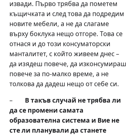
извади. Първо трябва да пометем
къщичката и след това да подредим
новите мебели, а не да слагаме
върху боклука нещо отгоре. Това се
отнася и до този консуматорски
манталитет, с който живеем днес –
да изядеш повече, да изконсумираш
повече за по-малко време, а не
толкова да дадеш нещо от себе си.
–
В такъв случай не трябва ли
да се промени самата
образователна система и Вие не
сте ли планували да станете