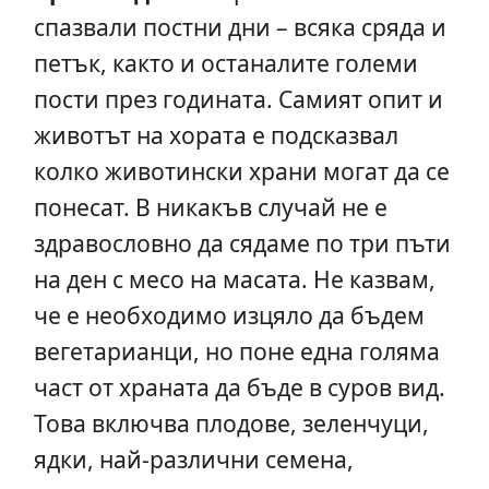
спазвали постни дни – всяка сряда и
петък, както и останалите големи
пости през годината. Самият опит и
животът на хората е подсказвал
колко животински храни могат да се
понесат. В никакъв случай не е
здравословно да сядаме по три пъти
на ден с месо на масата. Не казвам,
че е необходимо изцяло да бъдем
вегетарианци, но поне една голяма
част от храната да бъде в суров вид.
Това включва плодове, зеленчуци,
ядки, най-различни семена,