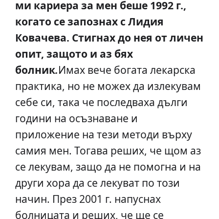
ми кариера за мен беше 1992 г.,
когато се запознах с Лидия
Ковачева.
Стигнах до нея от личен
опит, защото и аз бях
болник
.
Имах вече богата лекарска
практика, но не можех да излекувам
себе си, така че последваха дълги
години на осъзнаване и
приложение на тези методи върху
самия мен. Тогава реших, че щом аз
се лекувам, защо да не помогна и на
други хора да се лекуват по този
начин. През 2001 г. напуснах
болницата и реших, че ще се