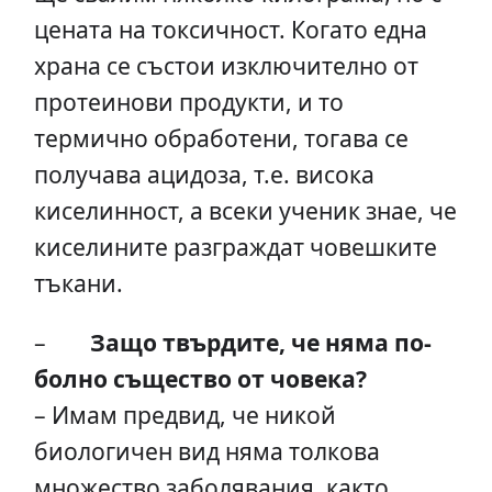
цената на токсичност. Когато една
храна се състои изключително от
протеинови продукти, и то
термично обработени, тогава се
получава ацидоза, т.е. висока
киселинност, а всеки ученик знае, че
киселините разграждат човешките
тъкани.
–
Защо твърдите, че няма по-
болно същество от човека?
– Имам предвид, че никой
биологичен вид няма толкова
множество заболявания, както