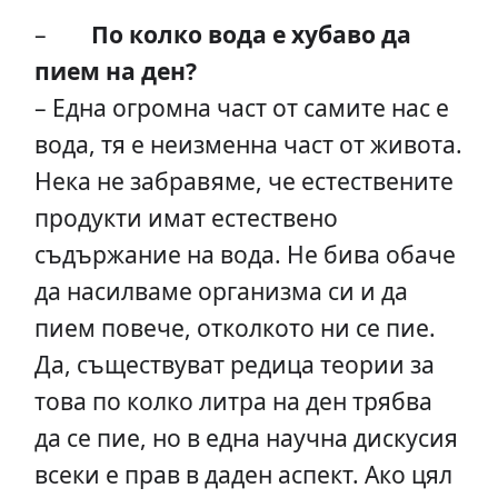
–
По колко вода е хубаво да
пием на ден?
– Една огромна част от самите нас е
вода, тя е неизменна част от живота.
Нека не забравяме, че естествените
продукти имат естествено
съдържание на вода. Не бива обаче
да насилваме организма си и да
пием повече, отколкото ни се пие.
Да, съществуват редица теории за
това по колко литра на ден трябва
да се пие, но в една научна дискусия
всеки е прав в даден аспект. Ако цял