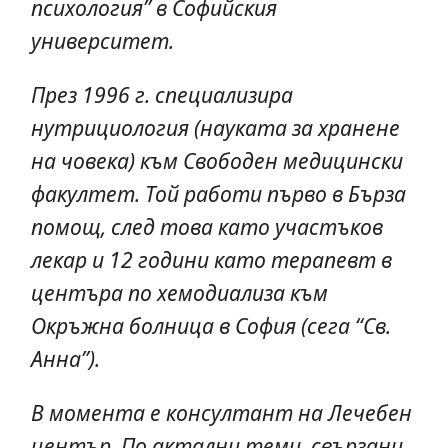
психология” в Софийския
университет.
През 1996 г. специализира
нутрициология (науката за хранене
на човека) към Свободен медицински
факултет. Той работи първо в Бърза
помощ, след това като участъков
лекар и 12 години като терапевт в
центъра по хемодиализа към
Окръжна болница в София (сега “Св.
Анна”).
В момента е консултант на Лечебен
център. По актални теми, свързани