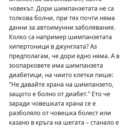
човекът. Дори шимпанзетата не са
толкова болни, при тях почти няма
данни за автоимунни заболявания.
Колко са например шимпанзетата
хипертоници в джунглата? Аз
предполагам, че дори едно няма. А в
зоопарковете има шимпанзета
диабетици, на чиито клетки пише:
“Не давайте храна на шимпанзето,
защото е болно от диабет.” Ето че
заради човешката храна се е
разболяло от човешка болест или
казано в кръга на шегата – станало е