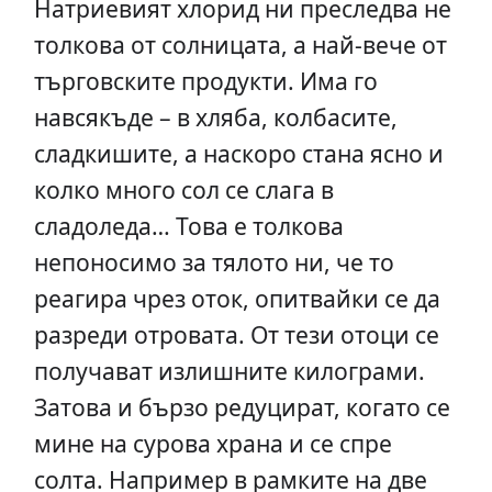
Натриевият хлорид ни преследва не
толкова от солницата, а най-вече от
търговските продукти. Има го
навсякъде – в хляба, колбасите,
сладкишите, а наскоро стана ясно и
колко много сол се слага в
сладоледа… Това е толкова
непоносимо за тялото ни, че то
реагира чрез оток, опитвайки се да
разреди отровата. От тези отоци се
получават излишните килограми.
Затова и бързо редуцират, когато се
мине на сурова храна и се спре
солта. Например в рамките на две