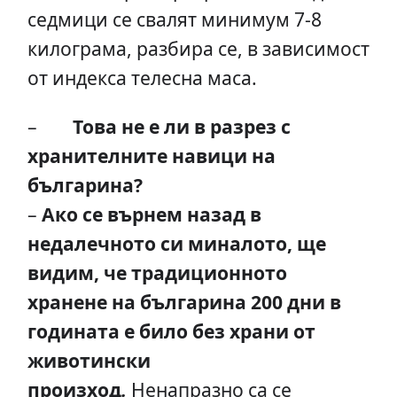
седмици се свалят минимум 7-8
килограма, разбира се, в зависимост
от индекса телесна маса.
–
Това не е ли в разрез с
хранителните навици на
българина?
–
Ако се върнем назад в
недалечното си миналото, ще
видим, че традиционното
хранене на българина 200 дни в
годината е било без храни от
животински
произход
.
Ненапразно са се