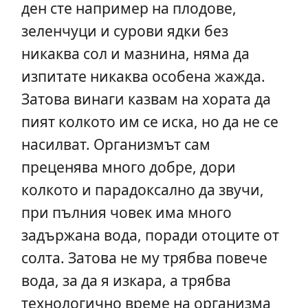
ден сте например на плодове,
зеленчуци и сурови ядки без
никаква сол и мазнина, няма да
изпитате никаква особена жажда.
Затова винаги казвам на хората да
пият колкото им се иска, но да не се
насилват. Организмът сам
преценява много добре, дори
колкото и парадоксално да звучи,
при пълния човек има много
задържана вода, поради отоците от
солта. Затова не му трябва повече
вода, за да я изкара, а трябва
технологично време на организма