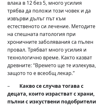
влака в 12 без 5, много усилия
трябва да положи този човек и да
извърви дълъг път към
естественото си лечение. Методите
на спешната патология при
хроничните заболявания са пълен
провал. Трябват много усилия и
технологично време. Както казват
древните: “Времето ще те излекува,
защото то е всеобщ лекар.”
–
Какво се случва тогава с
децата, които израстват с храни,
пълни с изкуствени подобрители