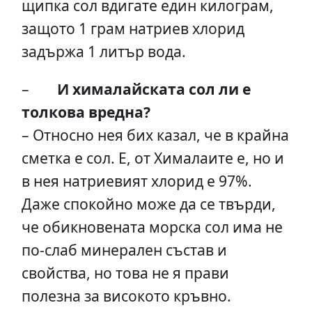
щипка сол вдигате един килограм,
защото 1 грам натриев хлорид
задържа 1 литър вода.
–
И хималайската сол ли е
толкова вредна?
– Относно нея бих казал, че в крайна
сметка е сол. Е, от Хималаите е, но и
в нея натриевият хлорид е 97%.
Даже спокойно може да се твърди,
че обикновената морска сол има не
по-слаб минерален състав и
свойства, но това не я прави
полезна за високото кръвно.