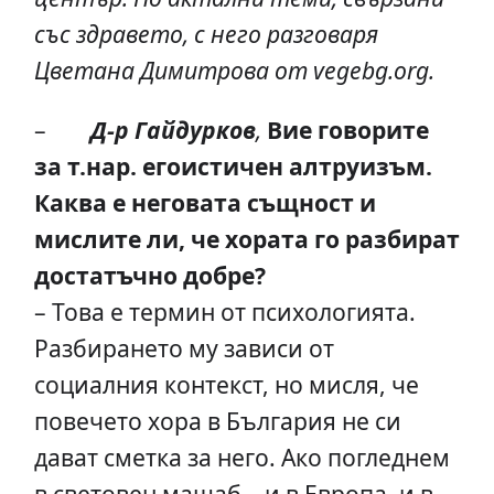
със здравето, с него разговаря
Цветана Димитрова от
vegebg.org
.
–
Д-р Гайдурков
,
Вие говорите
за т.нар. егоистичен алтруизъм.
Каква е неговата същност и
мислите ли, че хората го разбират
достатъчно добре?
– Това е термин от психологията.
Разбирането му зависи от
социалния контекст, но мисля, че
повечето хора в България не си
дават сметка за него. Ако погледнем
в световен мащаб – и в Европа, и в