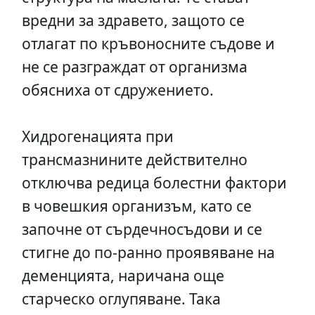
вредни за здравето, защото се
отлагат по кръвоносните съдове и
не се разграждат от организма
обясниха от сдружението.
Хидрогенацията при
трансмазнините действително
отключва редица болестни фактори
в човешкия организъм, като се
започне от сърдечносъдови и се
стигне до по-ранно проявяване на
деменцията, наричана още
старческо оглупяване. Така