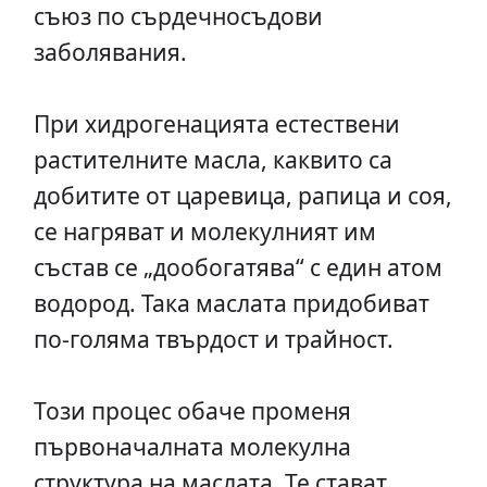
съюз по сърдечносъдови
заболявания.
При хидрогенацията естествени
растителните масла, каквито са
добитите от царевица, рапица и соя,
се нагряват и молекулният им
състав се „дообогатява“ с един атом
водород. Така маслата придобиват
по-голяма твърдост и трайност.
Този процес обаче променя
първоначалната молекулна
структура на маслата. Те стават