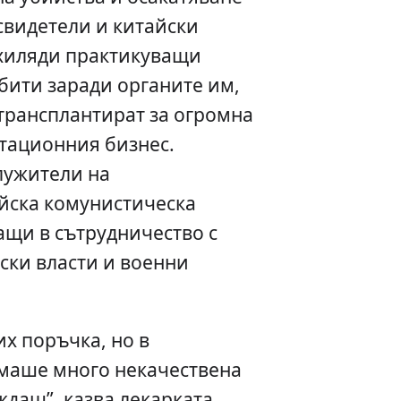
 свидетели и китайски
 хиляди практикуващи
убити заради органите им,
 трансплантират за огромна
тационния бизнес.
лужители на
йска комунистическа
ващи в сътрудничество с
ски власти и военни
их поръчка, но в
имаше много некачествена
ждаш”, казва лекарката.