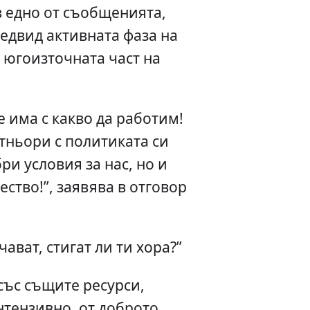
в едно от съобщенията,
едвид активната фаза на
 югоизточната част на
е има с какво да работим!
тньори с политиката си
ри условия за нас, но и
ство!”, заявява в отговор
ават, стигат ли ти хора?”
 със същите ресурси,
нтензивно, от доброто