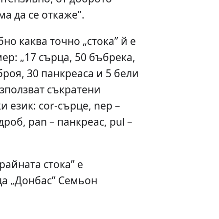
а да се откаже”.
но каква точно „стока” й е
р: „17 сърца, 50 бъбрека,
броя, 30 панкреаса и 5 бели
използват съкратени
 език: сor-сърце, nep –
роб, pan – панкреас, pul –
райната стока” е
да „Донбас” Семьон