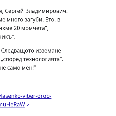
м, Сергей Владимирович.
е много загуби. Ето, в
ихме 20 момчета”,
чикът.
. Следващото изземане
 „според технологията”.
е само мен!”
vlasenko-viber-drob-
6muHeRaW