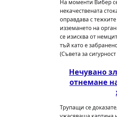
На моменти Вибер се
некачествената стока
оправдава с тежките
изземането на орган
се изисква от немцит
тъй като е забранен
(Съвета за сигурност 
Нечувано зл
отнемане на
Трупащи се доказате
ужасяваща картина н