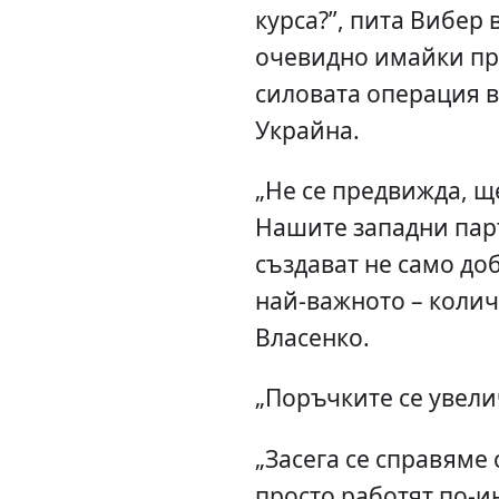
курса?”, пита Вибер 
очевидно имайки пр
силовата операция в
Украйна.
„Не се предвижда, щ
Нашите западни пар
създават не само доб
най-важното – количе
Власенко.
„Поръчките се увелич
„Засега се справяме
просто работят по-и