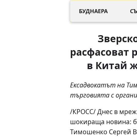
БУДНАЕРА
С
Зверско
расфасоват р
в Китай 
Ексадвокатът на Тим
търговията с органи
/КРОСС/ Днес в мреж
шокираща новина: б
Тимошенко Сергей Вл