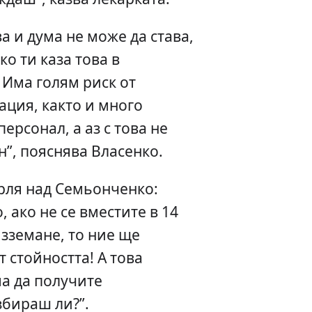
ва и дума не може да става,
о ти каза това в
 Има голям риск от
ция, както и много
ерсонал, а аз с това не
н”, пояснява Власенко.
рля над Семьонченко:
 ако не се вместите в 14
изземане, то ние ще
 стойността! А това
ма да получите
збираш ли?”.