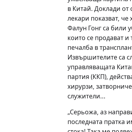
в Китай. Доклади от
лекари показват, че
Фалун Гонг са били 
които се продават и
печалба в трансплан
Извършителите са с
управляващата Кита
партия (ККП), дейст
хирурзи, затворниче
служители...
„Серьожа, аз направ
последната пратка 
стока! Така ме подве