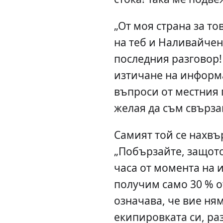
„От моя страна за то
на теб и Наливайченк
последния разговор!
изтичане на информа
въпроси от местния п
желая да съм свърза
Самият той се нахвъ
„Побързайте, защото,
часа от момента на 
получим само 30 % от
означава, че вие ня
екипировката си, ра