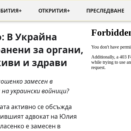
ЪБИТИЯ+
ОТКРИТИЯ+
ПРЕСЛЕДВАНЕ
: В Украйна
анени за органи,
живи и здрави
ошенко замесен в
 на украински войници?
ата активно се обсъжда
ившият адвокат на Юлия
асенко е замесен в