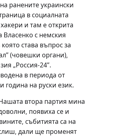
 на ранените украински
траница в социалната
 хакери и там е открита
 Власенко с немския
 която става въпрос за
ал” (човешки органи),
зия „Россия-24”.
водена в периода от
и година на руски език.
. Нашата втора партия мина
доволни, появиха се и
вините, събитията са на
слиш, дали ще променят