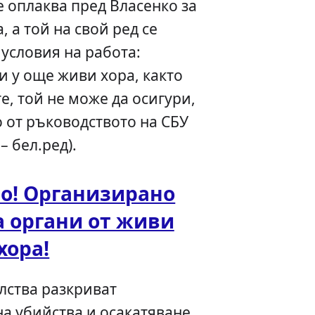
 оплаква пред Власенко за
, а той на свой ред се
 условия на работа:
и у още живи хора, както
е, той не може да осигури,
о от ръководството на СБУ
– бел.ред).
о! Организирано
 органи от живи
хора!
лства разкриват
а убийства и осакатяване