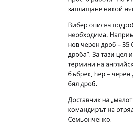
заплащане никой ням
Вибер описва подроб
необходима. Наприме
нов черен дроб – 35 
дроба”. За тази цел 
термини на английски
бъбрек, hep – черен д
бял дроб.
Доставчик на „малот
командирът на отря
Семьонченко.