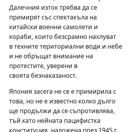
Далечния изток трябва да се
примирят със спектакъла на
китайски военни самолети и
кораби, които безсрамно нахлуват
в техните териториални води и небе
и не обръщат внимание на
протестите, уверени в
своята безнаказаност.
Япония засега не се е примирила с
това, но не е известно колко дълго
ще продължи да се съпротивлява,
тъй като нейната пацифистка
конституция, наложена през 1945 г.,