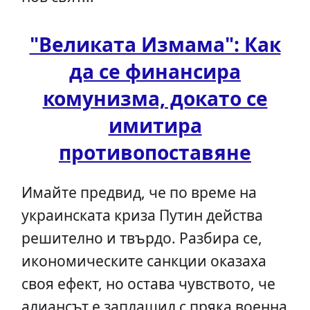
"Великата Измама": Как
да се финансира
комунизма, докато се
имитира
противопоставяне
Имайте предвид, че по време на
украинската криза Путин действа
решително и твърдо. Разбира се,
икономическите санкции оказаха
своя ефект, но остава чувството, че
алиансът е заплашил с пряка военна