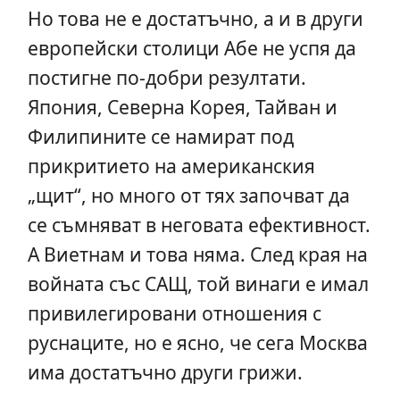
Но това не е достатъчно, а и в други
европейски столици Aбе не успя да
постигне по-добри резултати.
Япония, Северна Корея, Тайван и
Филипините се намират под
прикритието на американския
„щит“, но много от тях започват да
се съмняват в неговата ефективност.
А Виетнам и това няма. След края на
войната със САЩ, той винаги е имал
привилегировани отношения с
руснаците, но е ясно, че сега Москва
има достатъчно други грижи.