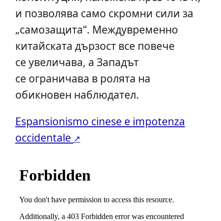
и позволява само скромни сили за
„самозащита“. Междувременно
китайската дързост все повече
се увеличава, а Западът
се ограничава в ролята на
обикновен наблюдател.
Espansionismo cinese e impotenza
occidentalе