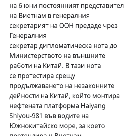
на 6 юни постоянният представител
на Виетнам в генералния
секретарият на ООН предаде чрез
Генералния
секретар дипломатическа нота до
Министерството на външните
работи на Китай. В тази нота
се протестира срещу
продължаването на незаконните
дейности на Китай, който монтира
нефтената платформа Haiyang
Shiyou-981 във водите на
Южнокитайско море, за което
претендира и Виетнам.