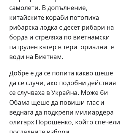
самолети. В допълнение,
китайските кораби потопиха
рибарска лодка с десет рибари на
борда и стреляха по виетнамски
патрулен катер в териториалните
води на Виетнам.
Добре е да се попита какво щеше
да се случи, ако подобни действия
се случваха в Украйна. Може би
Обама щеше да повиши глас и
веднага да подкрепи милиардера
олигарх Порошенко, който спечели
последните избори.