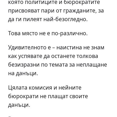
която политиците и бюрократите
присвояват пари от гражданите, за
да ги пилеят най-безогледно.
Това място не е по-различно.
Удивителното е – наистина не знам
как успявате да останете толкова
безизразни по темата за неплащане
на данъци.
Цялата комисия и нейните
бюрократи не плащат своите
данъци.