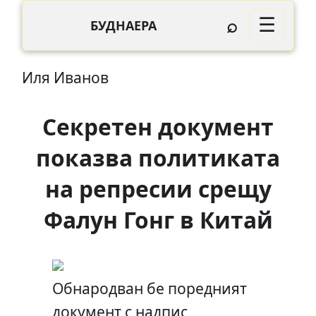
⌕
☰
БУДНАЕРА
Иля Иванов
Секретен документ
показва политиката
на репресии срещу
Фалун Гонг в Китай
Обнародван бе поредният
документ с надпис