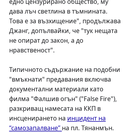
едно цензурирано общество, му
дава лъч светлина в тъмнината.
Това е за възхищение", продължава
Джанг, допълвайки, че "тук нещата
не опират до закон, а до
нравственост".
Типичното съдържание на подобни
"вмъкнати" предавания включва
документални материали като
филма "Фалшив огън" ("False Fire"),
разкриващ намесата на ККП в
инсценирането на
инцидент на
“самозапалване”
на пл. Тянанмън.