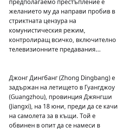
предполагаемо престъпление е
желанието му да направи пробив в
стриктната цензура на
комунистическия режим,
контролиращ всичко, включително
телевизионните предавания...
Джонг Дингбанг (Zhong Dingbang) е
задържан на летището в Гуангджоу
(Guangzhou), провинция Джянгши
(Jiangxi), на 18 юни, преди да се качи
на самолета за в къщи. Той е
обвинен в опит да се намеси в