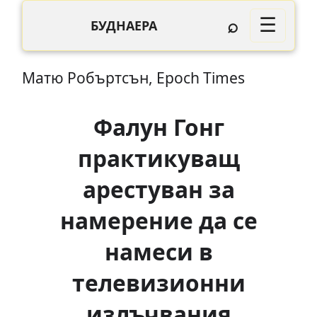
⌕
☰
БУДНАЕРА
Матю Робъртсън, Epoch Times
Фалун Гонг
практикуващ
арестуван за
намерение да се
намеси в
телевизионни
излъчвания