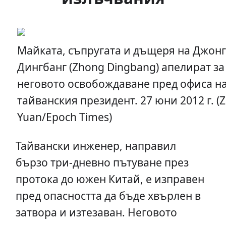
Майката, съпругата и дъщеря на Джонг
Дингбанг (Zhong Dingbang) апелират за
неговото освобождаване пред офиса н
тайванския президент. 27 юни 2012 г. (
Yuan/Epoch Times)
Тайвански инженер, направил
бързо три-дневно пътуване през
протока до южен Китай, е изправен
пред опасността да бъде хвърлен в
затвора и изтезаван. Неговото