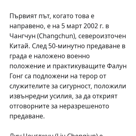
Първият път, когато това е
направено, е на 5 март 2002 г. в
Чангчун (Changchun), североизточен
Китай. След 50-минутно предаване в
града е наложено военно
положение и практикуващите Фалун
Гонг са подложени на терор от
служителите за сигурност, положили
извънредни усилия, за да открият
отговорните за неразрешеното
предаване.
Лиу Ченгджун (Liu Chengjun) е