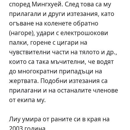
според Мингхуей. След това са му
прилагали и други изтезания, като
огъване на коленете обратно
(нагоре), удари с електрошокови
палки, горене с цигари на
чувствителни части на тялото и др.,
които са така мъчителни, че водят
до многократни припадъци на
жертвата. Подобни изтезания са
прилагани и на останалите членове
от екипа му.
Лиу умира от раните си в края на
2003 година.