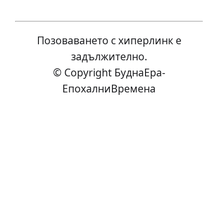
Позоваването с хиперлинк е
задължително.
© Copyright БуднаEра-
ЕпохалниВремена