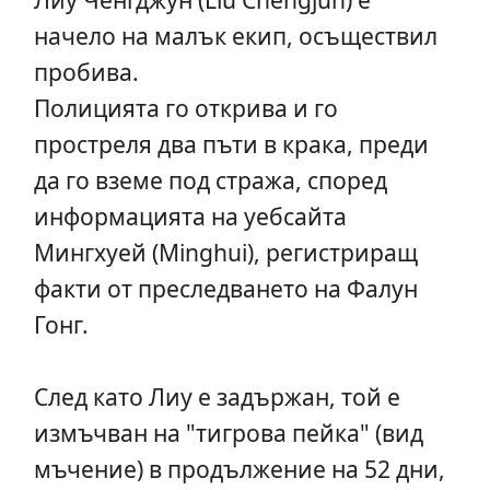
начело на малък екип, осъществил
пробива.
Полицията го открива и го
простреля два пъти в крака, преди
да го вземе под стража, според
информацията на уебсайта
Мингхуей (Minghui), регистриращ
факти от преследването на Фалун
Гонг.
След като Лиу е задържан, той е
измъчван на "тигрова пейка" (вид
мъчение) в продължение на 52 дни,