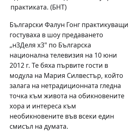
практиката. (БНТ)
Български Фалун Гонг практикуващи
гостуваха в шоу предаването
„н3Деля x3" по Българска
национална телевизия на 10 юни
2012 г. Те бяха първите гости в
модула на Мария Силвестър, който
залага на нетрадиционната гледна
точка към живота на обикновените
хора и интереса към
необикновените във всеки един
смисъл на думата.