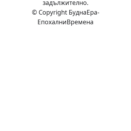
задължително.
© Copyright БуднаEра-
ЕпохалниВремена