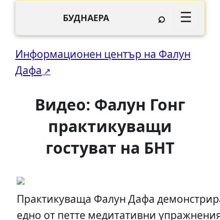
⌕
☰
БУДНАЕРА
Информационен център на Фалун
Дафа
Видео: Фалун Гонг
практикуващи
гостуват на БНТ
Практикуваща Фалун Дафа демонстрир
едно от петте медитативни упражнения