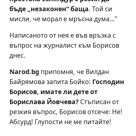
бъде „незаконен“ баща
. Той си
мисли, че морал е мръсна дума…”
Написаното от нея е във връзка с
въпрос на журналист към Борисов
днес.
Narod.bg
припомня, че Вилдан
Байрямова запита Бойко:
Господин
Борисов, имате ли дете от
Борислава Йовчева?
Стъписан от
резкия въпрос, Борисов отсече: Не!
Абсурд! Глупости не ме питайте!