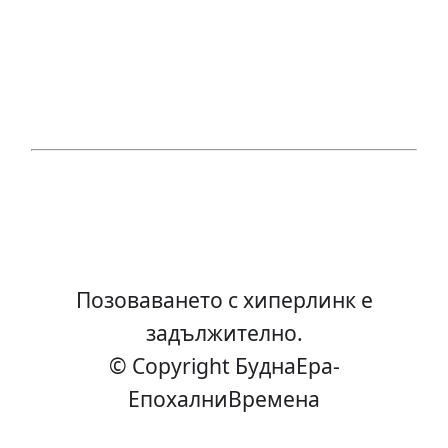
Позоваването с хиперлинк е
задължително.
© Copyright БуднаEра-
ЕпохалниВремена