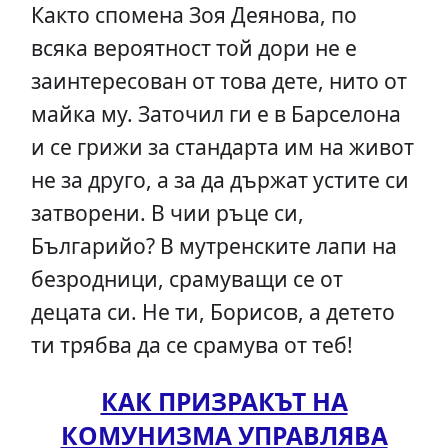
Както спомена Зоя Деянова, по
всяка вероятност той дори не е
заинтересован от това дете, нито от
майка му. Заточил ги е в Барселона
и се грижи за стандарта им на живот
не за друго, а за да държат устите си
затворени. В чии ръце си,
Българийо? В мутренските лапи на
безродници, срамуващи се от
децата си. Не ти, Борисов, а детето
ти трябва да се срамува от теб!
КАК ПРИЗРАКЪТ НА
КОМУНИЗМА УПРАВЛЯВА