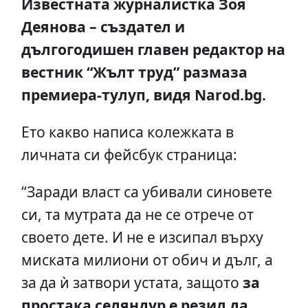
Известната журналистка Зоя
Деянова – създател и
дългогодишен главен редактор на
вестник “Жълт труд” размаза
премиера-тулуп, видя Narod.bg.
Ето какво написа колежката в
личната си фейсбук страница:
“Заради власт са убивали синовете
си, та мутрата да не се отрече от
своето дете. И не е изсипал върху
миската милиони от обич и дълг, а
за да ѝ затвори устата, защото
за
простака селяндур е резил да