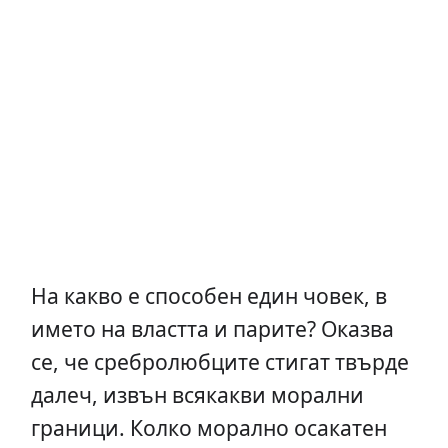
На какво е способен един човек, в
името на властта и парите? Оказва
се, че сребролюбците стигат твърде
далеч, извън всякакви морални
граници. Колко морално осакатен