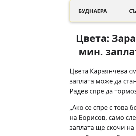
БУДНАЕРА
С
Цвета: Зар
мин. заплат
Цвета Караянчева с
заплата може да стан
Радев спре да тормо
„Ако се спре с това 
на Борисов, само сл
заплата ще скочи на 