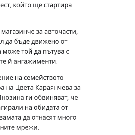
ест, който ще стартира
магазинче за авточасти,
ил да бъде движено от
а може той да пътува с
те й ангажименти.
ние на семейството
а на Цвета Караянчева за
Мнозина ги обвиняват, че
агирали на обидата от
вамата да отнасят много
лните мрежи.