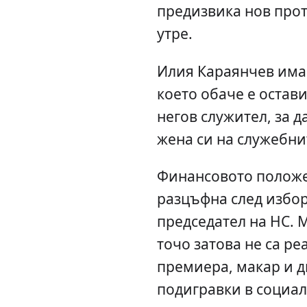
предизвика нов прот
утре.
Илия Караянчев има 
което обаче е остав
негов служител, за д
жена си на служебни
Финансовото положе
разцъфна след избор
председател на НС. 
точо затова не са ре
премиера, макар и д
подигравки в социа