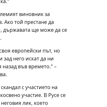
ка.“
големият виновник за
. Ако той престане да
, държавата ще може да се
.
своя европейски път, но
 зад него искат да ни
 назад във времето.“ –
ва.
скандал с участието на
косвено участие. В Русе се
 неговия лик, което