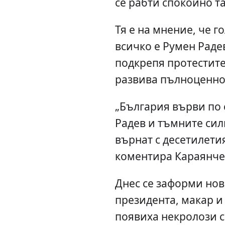
се рабти спокойно та
Тя е на мнение, че 
всичко е Румен Радев
подкрепя протестите
развива пълноценно
„България върви по 
Радев и тъмните сили
върнат с десетилетия
коментира Караянче
Днес се заформи нов 
президента, макар и 
появиха некролози с