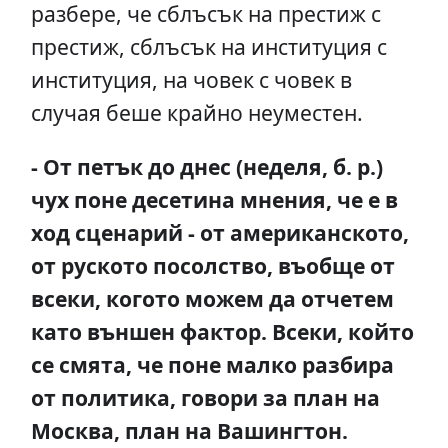
разбере, че сблъсък на престиж с
престиж, сблъсък на институция с
институция, на човек с човек в
случая беше крайно неуместен.
- От петък до днес (неделя, б. р.)
чух поне десетина мнения, че е в
ход сценарий - от американското,
от руското посолство, въобще от
всеки, когото можем да отчетем
като външен фактор. Всеки, който
се смята, че поне малко разбира
от политика, говори за план на
Москва, план на Вашингтон.