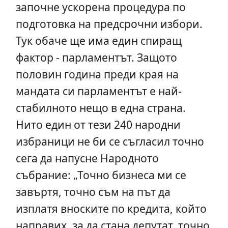
започне ускорена процедура по
подготовка на предсрочни избори.
Тук обаче ще има един спиращ
фактор - парламентът. Защото
половин година преди края на
мандата си парламентът е най-
стабилното нещо в една страна.
Нито един от тези 240 народни
избраници не би се съгласил точно
сега да напусне Народното
събрание: „Точно бизнеса ми се
завъртя, точно съм на път да
изплатя вноските по кредита, който
направих, за да стана депутат, точно