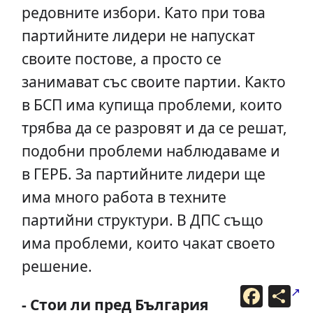
редовните избори. Като при това
партийните лидери не напускат
своите постове, а просто се
занимават със своите партии. Както
в БСП има купища проблеми, които
трябва да се разровят и да се решат,
подобни проблеми наблюдаваме и
в ГЕРБ. За партийните лидери ще
има много работа в техните
партийни структури. В ДПС също
има проблеми, които чакат своето
решение.
F
С
a
п
- Стои ли пред България
c
о