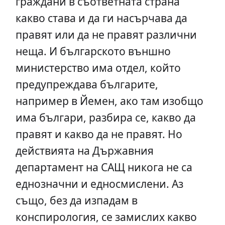
граждани в съответната страна
какво става и да ги насърчава да
правят или да не правят различни
неща. И българското външно
министерство има отдел, който
предупреждава българите,
например в Йемен, ако там изобщо
има българи, разбира се, какво да
правят и какво да не правят. Но
действията на Държавния
департамент на САЩ никога не са
еднозначни и едносмислени. Аз
също, без да изпадам в
конспирология, се замислих какво