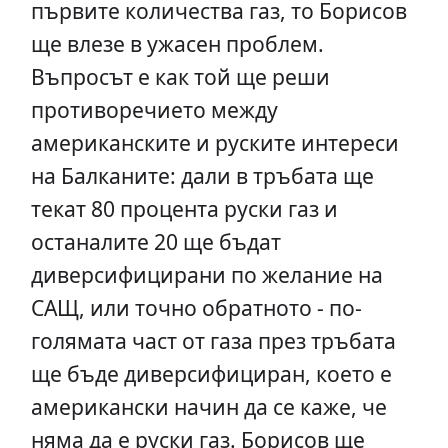
първите количества газ, то Борисов
ще влезе в ужасен проблем.
Въпросът е как той ще реши
противоречието между
американските и руските интереси
на Балканите: дали в тръбата ще
текат 80 процента руски газ и
останалите 20 ще бъдат
диверсифицирани по желание на
САЩ, или точно обратното - по-
голямата част от газа през тръбата
ще бъде диверсифициран, което е
американски начин да се каже, че
няма да е руски газ. Борисов ще