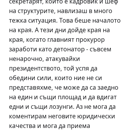
секретарят, който е кадровик и шеф
на структурите, навлизаш в много
тежка ситуация. Това беше началото
на края. А тези дни дойде края на
края, когато главният прокурор
заработи като детонатор - съвсем
ненарочно, атакувайки
президентството, той успя да
обедини сили, които ние не си
представяхме, че може да са заедно
на един и същи площад и да вдигат
едни и същи лозунги. Аз не мога да
коментирам неговите юридически
качества и мога да приема