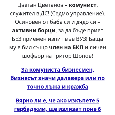
Цветан Цветанов –
комунист
,
служител в ДС! (Седмо управление).
Осиновен от баба си и дядо си –
активни борци
, за да бъде приет
БЕЗ приемен изпит във ВУЗ! Баща
му е бил също
член на БКП
и личен
шофьор на Григор Шопов!
За комуниста бизнесмен,
бизнесът значи далавера или по
точно лъжа и кражба
Вярно ли е, че ако изкъпете 5
гербаджии, ще излязат поне 6