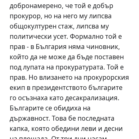
добронамерено, че той е добър
прокурор, но на него му липсва
общокултурен стаж, липсва му
политически усет. Формално той е
прав - в България няма чиновник,
който да не може да бъде поставен
под лупата на прокуратурата. Той е
прав. Но влизането на прокурорския
екип в президентството българите
го осъзнаха като десакрализация.
Българите се обидиха на
държавност. Това бе последната
капка, която обедини леви и десни
на площада. От три дни насам