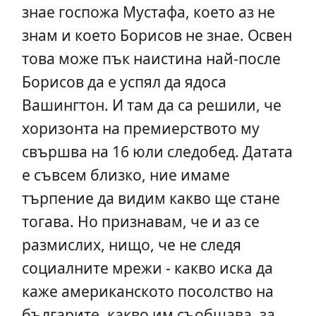
знае госпожа Мустафа, което аз не
знам и което Борисов не знае. Освен
това може пък наистина най-после
Борисов да е успял да ядоса
Вашингтон. И там да са решили, че
хоризонта на премиерството му
свършва на 16 юли следобед. Датата
е съвсем близко, ние имаме
търпение да видим какво ще стане
тогава. Но признавам, че и аз се
размислих, нищо, че не следя
социалните мрежи - какво иска да
каже американското посолство на
българите, какво им съобщава, за