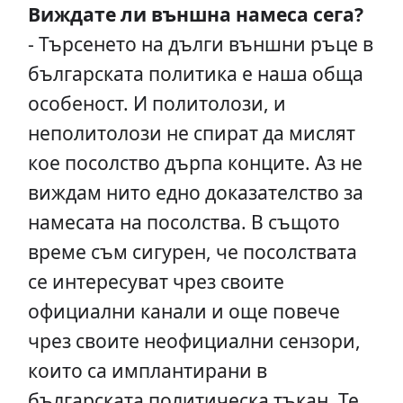
Виждате ли външна намеса сега?
- Търсенето на дълги външни ръце в
българската политика е наша обща
особеност. И политолози, и
неполитолози не спират да мислят
кое посолство дърпа конците. Аз не
виждам нито едно доказателство за
намесата на посолства. В същото
време съм сигурен, че посолствата
се интересуват чрез своите
официални канали и още повече
чрез своите неофициални сензори,
които са имплантирани в
българската политическа тъкан. Те