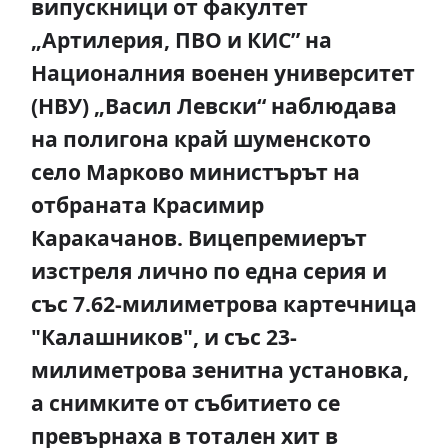
випускници от факултет
„Артилерия, ПВО и КИС” на
Националния военен университет
(НВУ) „Васил Левски“ наблюдава
на полигона край шуменското
село Марково министърът на
отбраната Красимир
Каракачанов. Вицепремиерът
изстреля лично по една серия и
със 7.62-милиметрова картечница
"Калашников", и със 23-
милиметрова зенитна установка,
а снимките от събитието се
превърнаха в тотален хит в