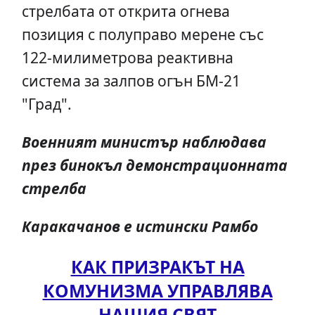
стрелбата от открита огнева
позиция с полуправо мерене със
122-милиметрова реактивна
система за залпов огън БМ-21
"Град".
Военният министър наблюдава
през бинокъл демонстрационната
стрелба
Каракачанов е истински Рамбо
КАК ПРИЗРАКЪТ НА
КОМУНИЗМА УПРАВЛЯВА
НАШИЯ СВЯТ