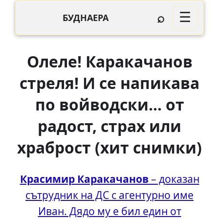
⌕
☰
БУДНАЕРА
Олеле! Каракачанов
стреля! И се напикава
по войводски... от
радост, страх или
храброст (хит снимки)
Красимир Каракачанов
– доказан
сътрудник на ДС с агентурно име
Иван. Дядо му е бил един от