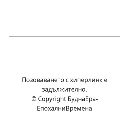
Позоваването с хиперлинк е
задължително.
© Copyright БуднаEра-
ЕпохалниВремена