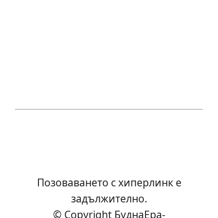
Позоваването с хиперлинк е
задължително.
© Copyright БуднаEра-