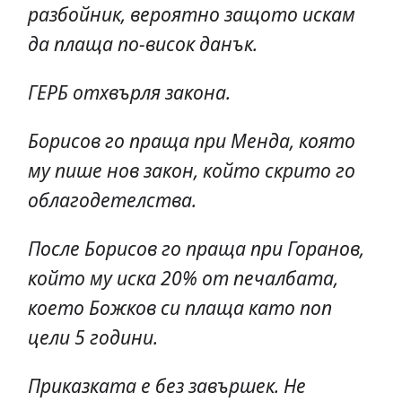
разбойник, вероятно защото искам
да плаща по-висок данък.
ГЕРБ отхвърля закона.
Борисов го праща при Менда, която
му пише нов закон, който скрито го
облагодетелства.
После Борисов го праща при Горанов,
който му иска 20% от печалбата,
което Божков си плаща като поп
цели 5 години.
Приказката е без завършек. Не