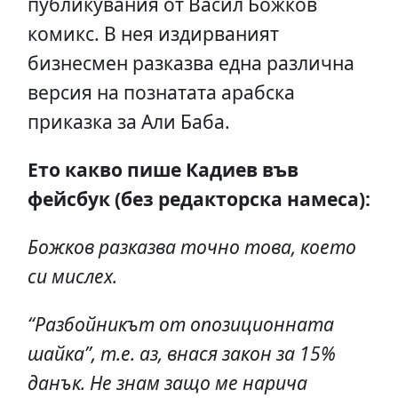
публикувания от Васил Божков
комикс. В нея издирваният
бизнесмен разказва една различна
версия на познатата арабска
приказка за Али Баба.
Ето какво пише Кадиев във
фейсбук (без редакторска намеса):
Божков разказва точно това, което
си мислех.
“Разбойникът от опозиционната
шайка”, т.е. аз, внася закон за 15%
данък. Не знам защо ме нарича