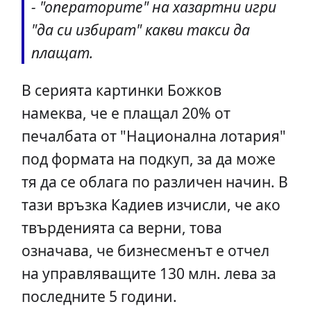
- "операторите" на хазартни игри
"да си избират" какви такси да
плащат.
В серията картинки Божков
намеква, че е плащал 20% от
печалбата от "Национална лотария"
под формата на подкуп, за да може
тя да се облага по различен начин. В
тази връзка Кадиев изчисли, че ако
твърденията са верни, това
означава, че бизнесменът е отчел
на управляващите 130 млн. лева за
последните 5 години.