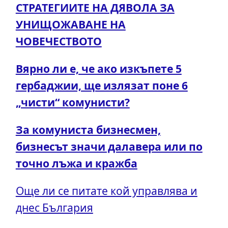
СТРАТЕГИИТЕ НА ДЯВОЛА ЗА
УНИЩОЖАВАНЕ НА
ЧОВЕЧЕСТВОТО
Вярно ли е, че ако изкъпете 5
гербаджии, ще излязат поне 6
„чисти“ комунисти?
За комуниста бизнесмен,
бизнесът значи далавера или по
точно лъжа и кражба
Още ли се питате кой управлява и
днес България