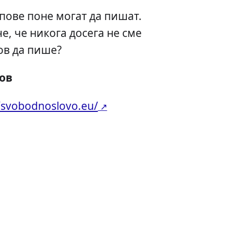
типове поне могат да пишат.
е, че никога досега не сме
ов да пише?
ов
//svobodnoslovo.eu/