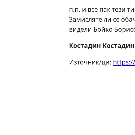
п.п. и все пак тези 
Замисляте ли се обач
видели Бойко Борис
Костадин Костадин
Източник/ци:
https: