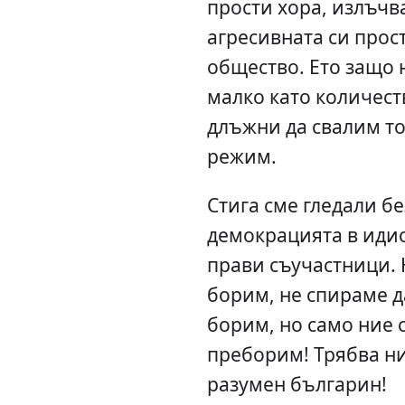
прости хора, излъч
агресивната си прос
общество. Ето защо 
малко като количест
длъжни да свалим т
режим.
Стига сме гледали б
демокрацията в иди
прави съучастници. 
борим, не спираме д
борим, но само ние 
преборим! Трябва н
разумен българин!