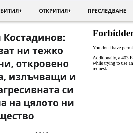
ЪБИТИЯ+
ОТКРИТИЯ+
ПРЕСЛЕДВАНЕ
 Костадинов:
ват ни тежко
ни, откровено
а, излъчващи и
агресивната си
а на цялото ни
щество