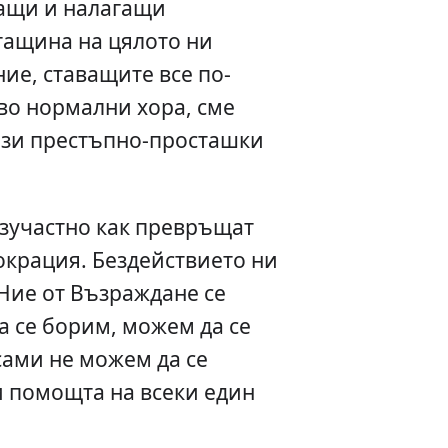
ващи и налагащи
тащина на цялото ни
ние, ставащите все по-
во нормални хора, сме
ози престъпно-просташки
езучастно как превръщат
окрация. Бездействието ни
Ние от Възраждане се
а се борим, можем да се
сами не можем да се
и помощта на всеки един