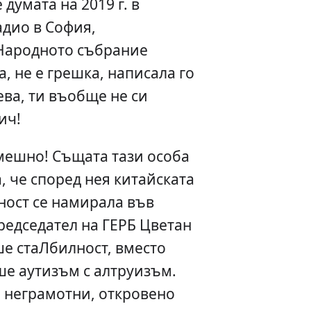
думата на 2019 г. в
адио в София,
 Народното събрание
, не е грешка, написала го
чева, ти въобще не си
ич!
смешно! Същата тази особа
а, че според нея китайската
ност се намирала във
едседател на ГЕРБ Цветан
е стаЛбилност, вместо
ше аутизъм с алтруизъм.
 неграмотни, откровено