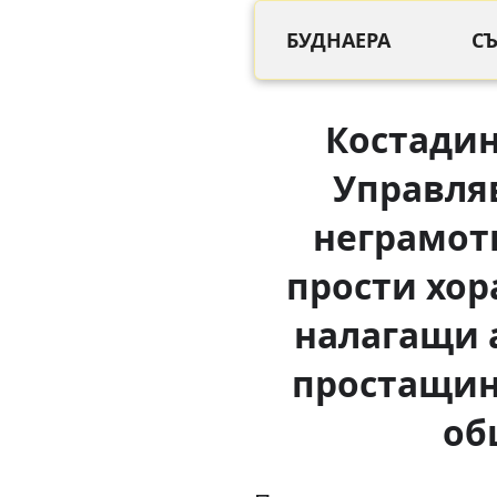
БУДНАЕРА
С
Костадин
Управля
неграмот
прости хор
налагащи 
простащин
об