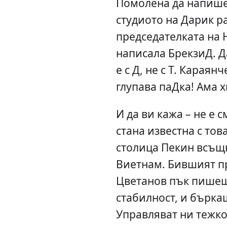
Помолена да напише 
студиото на Дарик р
председателката на
написала БрекзиД. Да
е с Д, не с Т. Караян
глупава паДка! Ама х
И да ви кажа – не е 
стана известна с тов
столица Пекин всъщ
Виетнам. Бившият пр
Цветанов пък пишеш
стабилност, и бърка
Управляват ни тежко