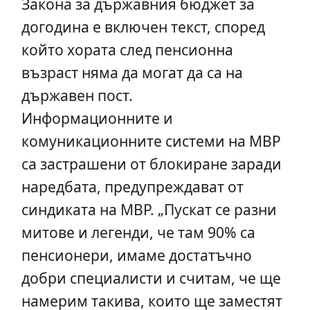
Закона за държавния бюджет за
догодина е включен текст, според
който хората след пенсионна
възраст няма да могат да са на
държавен пост.
Информационните и
комуникационните системи на МВР
са застрашени от блокиране заради
наредбата, предупреждават от
синдиката на МВР. „Пускат се разни
митове и легенди, че там 90% са
пенсионери, имаме достатъчно
добри специалисти и считам, че ще
намерим такива, които ще заместят