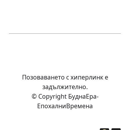
Позоваването с хиперлинк е
задължително.
© Copyright БуднаEра-
ЕпохалниВремена