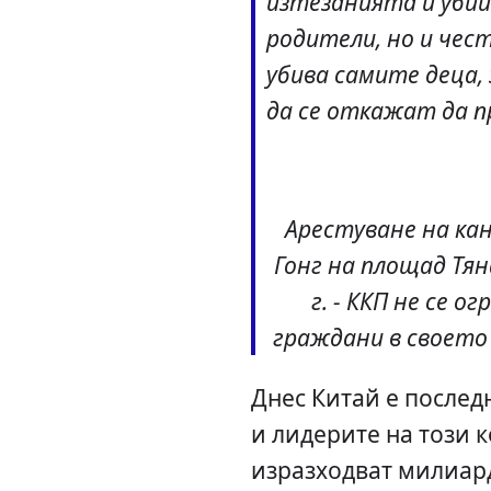
изтезанията и уби
родители, но и чест
убива самите деца,
да се откажат да п
Арестуване на ка
Гонг на площад Тян
г. - ККП не се 
граждани в своето 
Днес Китай е послед
и лидерите на този
изразходват милиард