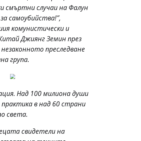
ки смъртни случаи на Фалун
 за самоубийства!”,
шия комунистически и
Китай Джиянг Земин през
е незаконното преследване
на група.
ация. Над 100 милиона души
 практика в над 60 страни
по света.
децата свидетели на