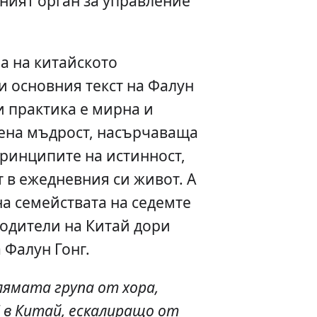
ният орган за управление
а на китайското
 основния текст на Фалун
зи практика е мирна и
ена мъдрост, насърчаваща
принципите на истинност,
 в ежедневния си живот. А
на семействата на седемте
одители на Китай дори
 Фалун Гонг.
лямата група от хора,
 в Китай, ескалиращо от