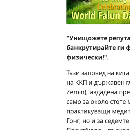
"Унищожете репута
банкрутирайте ги ф
физически!".
Тази заповед на кит
на ККП и държавен г
Zemin), издадена пре
само за около стоте
практикуващи медит
Гонг, но и за седемт