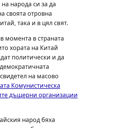
на народа си за да
на своята отровна
тай, така и в цял свят.
 в момента в страната
ито хората на Китай
ждат политически и да
 демократичната
 свидетел на масово
ката Комунистическа
ните дъщерни организации
тайския народ бяха