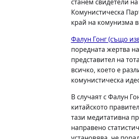
станем свидетели на
Комунистическа Пар
край на комунизма в 
Фалун Гонг (също из
поредната жертва на
представител на тот
всичко, което е разл
комунистическа иде
В случаят с Фалун Г
китайското правител
тази медитативна пр
направено статисти
установява, че пор