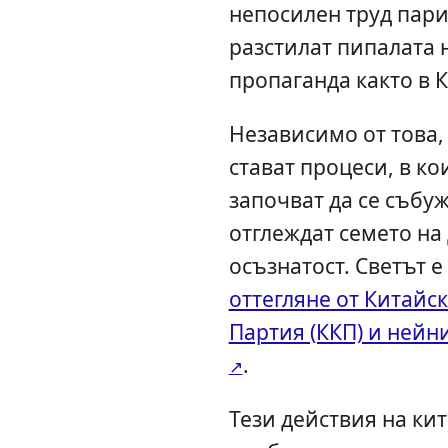
непосилен труд пари 
разстилат пипалата 
пропаганда както в Ки
Независимо от това,
стават процеси, в ко
започват да се събу
отглеждат семето на
осъзнатост. Светът е
оттегляне от Китайс
Партия (ККП) и ней
.
Тези действия на ки