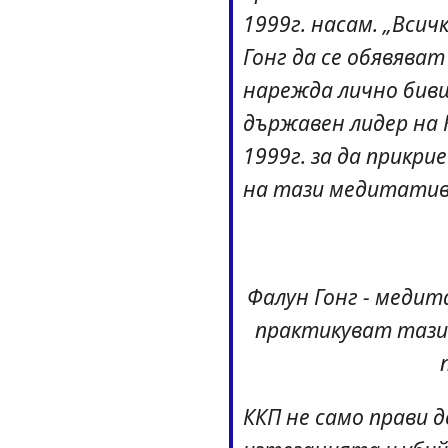
1999г. насам. „Всич
Гонг да се обявяват
нарежда лично бив
държавен лидер на 
1999г. за да прикри
на тази медитатив
Фалун Гонг - медит
практикуват тази
ККП не само прави 