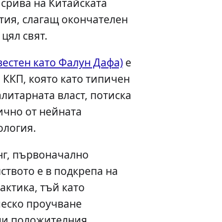
 срива на Китайската
тия, слагащ окончателен
цял свят.
вестен като Фалун Дафа)
е
 ККП, която като типичен
алитарната власт, потиска
ично от нейната
ология.
онг, първоначално
ството е в подкрепа на
актика, тъй като
ческо проучване
ади положителния