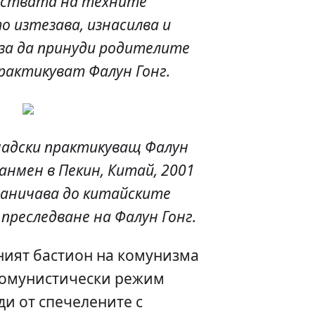
йствата на техните
о изтезава, изнасилва и
 за да принуди родителите
рактикуват Фалун Гонг.
надски практикуващ Фалун
анмен в Пекин, Китай, 2001
ограничава до китайските
преследване на Фалун Гонг.
ният бастион на комунизма
 комунистически режим
и от спечелените с