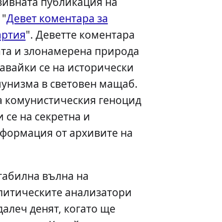
зивната публикация на
 "
Девет коментара за
артия
". Деветте коментара
ата и злонамерена природа
авайки се на исторически
мунизма в световен мащаб.
на комунистическия геноцид
 се на секретна и
нформация от архивите на
стабилна вълна на
олитическите анализатори
далеч денят, когато ще