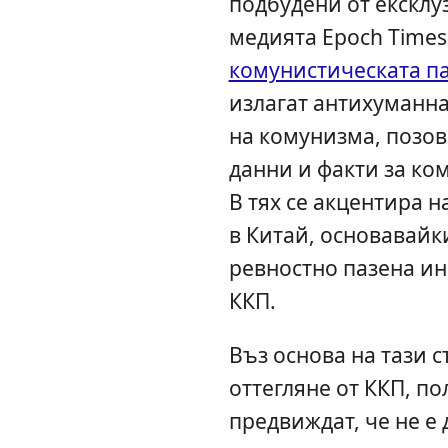
подбудени от ексклу
медията Epoch Times
комунистическата п
излагат антихуманн
на комунизма, позов
данни и факти за ко
В тях се акцентира 
в Китай, основавайки
ревностно пазена и
ККП.
Въз основа на тази 
оттегляне от ККП, п
предвиждат, че не е 