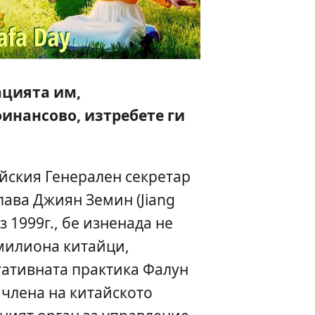
цията им,
инансово, изтребете ги
айския Генерален секретар
лава Джиян Земин (Jiang
з 1999г., бе изненада не
 милиона китайци,
ативната практика Фалун
е члена на китайското