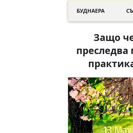
БУДНАЕРА
С
Защо ч
преследва
практика