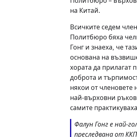
Политбюро – върхов
на Китай.
Всичките седем член
Политбюро бяха чели
Гонг и знаеха, че та
основана на възвиш
хората да прилагат 
доброта и търпимост
някои от членовете 
най-върховни ръков
самите практикуваха
Фалун Гонг е най-го
преследвана от ККП